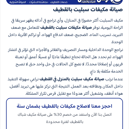
صيانة مكيفات سبليت بالقطيف
مكيف السبليت أكثر حضورًا في المنازل، وأي تراجع في أدائه يظهر سريعًا في
الراحة اليومية. نوفر
صيانة مكيفات سبليت بالقطيف
للتعامل مع ضعف
التبريد، تسريب الماء، الضجيج، ضعف اندفاع الهواء، أو تراكم الأتربة داخل
الوحدة.
نراجع الوحدة الداخلية ومسار التصريف والفلاتر والأجزاء التي تؤثر في انتشار
الهواء، ثم نحدد هل الحالة تحتاج تنظيفًا عاديًا أو غسيلًا أعمق أو تعبئة
فريون أو إصلاحًا محددًا. لا نضع كل الحالات في حل واحد حتى لا تصبح
الخدمة مكلفة بلا داعٍ.
عندما نرتب
صيانة مكيف سبليت بالمنزل في القطيف
نراعي سهولة التنفيذ
داخل المكان ونظافته بعد العمل. النتيجة التي نركز عليها هي تبريد أفضل،
هواء أنظف، وتشغيل أكثر هدوءًا مع تقليل فرص تكرار المشكلة.
احجز معنا لاصلاح مكيفات​ بالقطيف بضمان سنة
اتصل بنا الآن واستفد من خصم 30% على صيانة مكيف شباك
بالقطيف لفترة محدودة