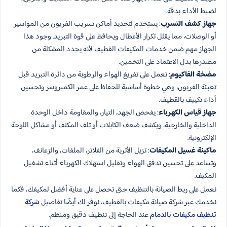
لضبط الأداء بدقة.
جهاز كشف التسرب
: يستخدم لتحديد أماكن تسريب الفريون من المواسير
أو الوصلات، مما يقلل تكرار الأعطال ويحافظ على قوة التبريد. وجود هذا
الجهاز مهم ضمن خدمات المكيفات القطيف لأنه يحدد المشكلة من
مصدرها بدل الاعتماد على التخمين.
مضخة الفاكيوم
: تعمل على تفريغ الهواء والرطوبة من دائرة التبريد قبل
تعبئة الفريون، وهي خطوة أساسية للحفاظ على عمر الكمبروسر وتحسين
أداء تكييف بالقطيف.
جهاز قياس الكهرباء
: يفحص الجهد، التيار، والمقاومة داخل الوحدة
الداخلية والخارجية، ويكشف ضعف الكابلات أو تلف المكثف أو مشاكل اللوحة
الإلكترونية.
ماكينة غسيل المكيفات
: تزيل الأتربة من الفلاتر، الملفات، والزعانف،
وتساعد على تحسين تدفق الهواء وتقليل استهلاك الكهرباء أثناء تشغيل
المكيف.
نعمل على ربط الصيانة بالتنظيف حتى تحصل على عناية أفضل لمكيفك، فكما
نخدمك عبر شركة صيانة مكيفات بالقطيف، نوفر لك أيضًا تفاصيل
شركة
تنظيف مكيفات بالدمام
عند الحاجة إلى تنظيف دقيق ومنظم.