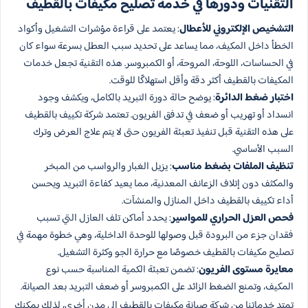
التقنيات ودورها في خدمة تصليح مكيفات بالقطيف
التشخيص الإلكتروني للأعطال
: يعتمد على قراءة مؤشرات التشغيل وأكواد
الخطأ داخل المكيف، مما يساعد على تحديد سبب العطل بسرعة سواء كان
في الحساسات، اللوحة، المروحة، أو الكمبروسر. هذه التقنية تجعل خدمات
المكيفات بالقطيف أكثر دقة وأقل استهلاكًا للوقت.
اختبار ضغط الدائرة
: يوضح حالة دورة التبريد بالكامل، ويكشف وجود
انسداد أو تهريب أو ضعف في تدفق الفريون. تعتمد شركة تكييف بالقطيف
على هذه التقنية قبل تنفيذ تعبئة الفريون حتى لا يتم علاج العرض وترك
السبب الأساسي.
تنظيف الملفات بضغط مناسب
: يزيل الغبار والرواسب من المبخر
والمكثف دون إتلاف الزعانف المعدنية، مما يعيد كفاءة التبريد ويحسن
أداء تكييف بالقطيف داخل المنازل والمنشآت.
فحص العزل الحراري للمواسير
: يحدد أماكن تلف العازل التي تسبب
فقدان جزء من البرودة قبل وصولها للوحدة الداخلية، وهي خطوة مهمة في
تصليح مكيفات بالقطيف خصوصًا مع حرارة الجو وكثرة التشغيل.
معايرة مستوى الفريون
: تضمن تعبئة الكمية المناسبة حسب نوع
المكيف، وتمنع الضغط الزائد على الكمبروسر أو ضعف التبريد بعد الصيانة.
تمتد خدماتنا من شركة صيانة مكيفات بالقطيف إلى مدن أخرى، لذلك يمكنك