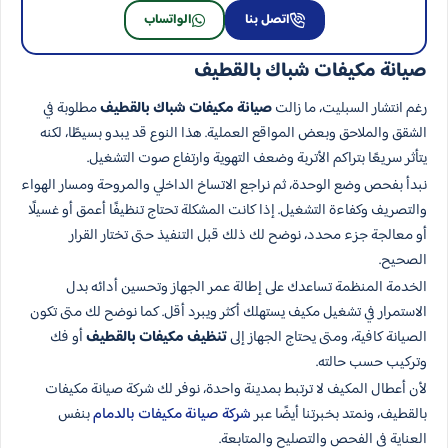
اتصل بنا
الواتساب
صيانة مكيفات شباك بالقطيف
رغم انتشار السبليت، ما زالت
صيانة مكيفات شباك بالقطيف
مطلوبة في
الشقق والملاحق وبعض المواقع العملية. هذا النوع قد يبدو بسيطًا، لكنه
يتأثر سريعًا بتراكم الأتربة وضعف التهوية وارتفاع صوت التشغيل.
نبدأ بفحص وضع الوحدة، ثم نراجع الاتساخ الداخلي والمروحة ومسار الهواء
والتصريف وكفاءة التشغيل. إذا كانت المشكلة تحتاج تنظيفًا أعمق أو غسيلًا
أو معالجة جزء محدد، نوضح لك ذلك قبل التنفيذ حتى تختار القرار
الصحيح.
الخدمة المنظمة تساعدك على إطالة عمر الجهاز وتحسين أدائه بدل
الاستمرار في تشغيل مكيف يستهلك أكثر ويبرد أقل. كما نوضح لك متى تكون
الصيانة كافية، ومتى يحتاج الجهاز إلى
تنظيف مكيفات بالقطيف
أو فك
وتركيب حسب حالته.
لأن أعطال المكيف لا ترتبط بمدينة واحدة، نوفر لك شركة صيانة مكيفات
بالقطيف، ونمتد بخبرتنا أيضًا عبر
شركة صيانة مكيفات بالدمام
بنفس
العناية في الفحص والتصليح والمتابعة.