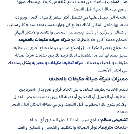
هذا الأسلوب يساعدك على تجنب دفع تكلفة غير لازمة، ويمنحك صورة
أوضح عن حالة الجهاز قبل التنفيذ.
النتيجة التي نعمل عليها هي تشغيل أكثر استقرارًا، هواء أفضل، وبرودة
تشعر بها داخل المكان. لذلك نعالج كل جهاز بحسب نوعه، سواء كان سبليت
أو شباك أو مركزي أو دكت، ونربط بين الفحص والتنفيذ والاختبار النهائي
لضمان خدمة أكثر راحة وتنظيمًا مع
شركة صيانة مكيفات بالقطيف
.
قد تحتاج بعض المكيفات إلى إصلاح مباشر، بينما تحتاج أخرى إلى تنظيف
عميق يعيد لها كفاءة التشغيل، لذلك نربط لك بين خدمات شركة صيانة
مكيفات بالقطيف وخدمات
شركة تنظيف مكيفات بالنعيرية
بشكل يساعدك
على اختيار الأنسب.
مميزات شركة صيانة مكيفات بالقطيف
نقدم الخدمة بطريقة تساعدك على اتخاذ قرار واضح بدل الحيرة بين
التنظيف أو الغسيل أو التصليح أو تعبئة الفريون. نهتم بتشخيص العطل
أولًا، ثم نشرح لك المطلوب قبل التنفيذ، ونراعي نظافة المكان أثناء العمل
وبعده.
تشخيص منظم
: نراجع سبب المشكلة قبل البدء في أي إجراء.
خدمات مترابطة
: نوفر الصيانة والتنظيف والغسيل والتصليح والفك