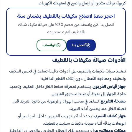
كريهة، توقف متكرر، أو ارتفاع واضح في استهلاك الكهرباء.
احجز معنا لاصلاح مكيفات​ بالقطيف بضمان سنة
اتصل بنا الآن واستفد من خصم 30% على صيانة مكيف شباك
بالقطيف لفترة محدودة
اتصل بنا
الواتساب
الأدوات صيانة مكيفات بالقطيف
تعتمد صيانة مكيفات بالقطيف على أدوات دقيقة تساعد في فحص المكيف
وتنظيفه ومعالجة الأعطال دون إتلاف القطع الداخلية.
جهاز قياس الفريون
: يستخدم لمعرفة ضغط الغاز داخل المكيف وتحديد
حاجة الجهاز إلى تعبئة أو ضبط مستوى الفريون.
مضخة التفريغ
: تساعد في سحب الهواء والرطوبة من دائرة التبريد قبل
تعبئة الغاز، مما يحسن أداء التبريد.
جهاز كشف التسرب
: يحدد أماكن تهريب الفريون داخل المواسير أو
الوصلات بدقة أثناء صيانة مكيفات سبليت بالقطيف.
مفكات ومفاتيح عزل
: تستخدم لفك الغطاء الخارجي والوحدات الداخلية