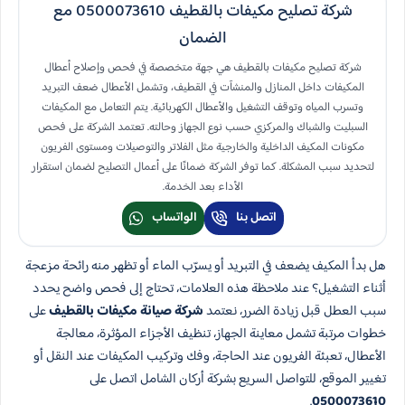
شركة تصليح مكيفات بالقطيف 0500073610 مع
الضمان
شركة تصليح مكيفات بالقطيف هي جهة متخصصة في فحص وإصلاح أعطال
المكيفات داخل المنازل والمنشآت في القطيف، وتشمل الأعطال ضعف التبريد
وتسرب المياه وتوقف التشغيل والأعطال الكهربائية. يتم التعامل مع المكيفات
السبليت والشباك والمركزي حسب نوع الجهاز وحالته. تعتمد الشركة على فحص
مكونات المكيف الداخلية والخارجية مثل الفلاتر والتوصيلات ومستوى الفريون
لتحديد سبب المشكلة. كما توفر الشركة ضمانًا على أعمال التصليح لضمان استقرار
الأداء بعد الخدمة.
اتصل بنا
الواتساب
هل بدأ المكيف يضعف في التبريد أو يسرّب الماء أو تظهر منه رائحة مزعجة
أثناء التشغيل؟ عند ملاحظة هذه العلامات، تحتاج إلى فحص واضح يحدد
سبب العطل قبل زيادة الضرر، نعتمد
شركة صيانة مكيفات بالقطيف
على
خطوات مرتبة تشمل معاينة الجهاز، تنظيف الأجزاء المؤثرة، معالجة
الأعطال، تعبئة الفريون عند الحاجة، وفك وتركيب المكيفات عند النقل أو
تغيير الموقع، للتواصل السريع بشركة أركان الشامل اتصل على
.
0500073610