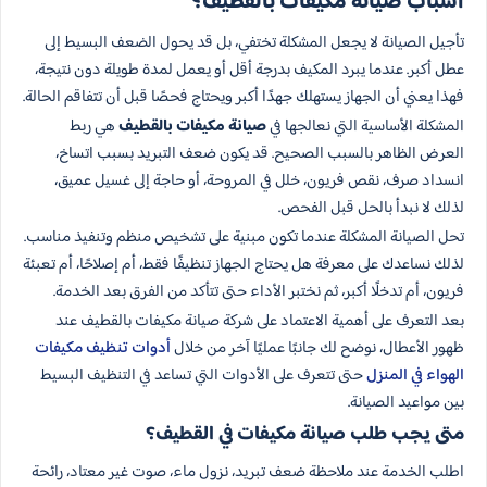
أسباب صيانة مكيفات بالقطيف؟
تأجيل الصيانة لا يجعل المشكلة تختفي، بل قد يحول الضعف البسيط إلى
عطل أكبر. عندما يبرد المكيف بدرجة أقل أو يعمل لمدة طويلة دون نتيجة،
فهذا يعني أن الجهاز يستهلك جهدًا أكبر ويحتاج فحصًا قبل أن تتفاقم الحالة.
المشكلة الأساسية التي نعالجها في
صيانة مكيفات بالقطيف
هي ربط
العرض الظاهر بالسبب الصحيح. قد يكون ضعف التبريد بسبب اتساخ،
انسداد صرف، نقص فريون، خلل في المروحة، أو حاجة إلى غسيل عميق،
لذلك لا نبدأ بالحل قبل الفحص.
تحل الصيانة المشكلة عندما تكون مبنية على تشخيص منظم وتنفيذ مناسب.
لذلك نساعدك على معرفة هل يحتاج الجهاز تنظيفًا فقط، أم إصلاحًا، أم تعبئة
فريون، أم تدخلًا أكبر، ثم نختبر الأداء حتى تتأكد من الفرق بعد الخدمة.
بعد التعرف على أهمية الاعتماد على شركة صيانة مكيفات بالقطيف عند
ظهور الأعطال، نوضح لك جانبًا عمليًا آخر من خلال
أدوات تنظيف مكيفات
الهواء في المنزل
حتى تتعرف على الأدوات التي تساعد في التنظيف البسيط
بين مواعيد الصيانة.
متى يجب طلب صيانة مكيفات في القطيف؟
اطلب الخدمة عند ملاحظة ضعف تبريد، نزول ماء، صوت غير معتاد، رائحة