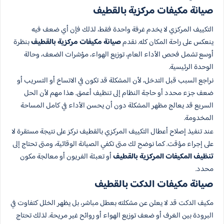
صيانة مكيفات مركزية بالقطيف
التكييف المركزي لا يخدم غرفة واحدة فقط، لذلك فإن أي ضعف فيه
ينعكس على راحة المكان كله. نقدم
صيانة مكيفات مركزية بالقطيف
بنظرة
أوسع تشمل فحص الأداء العام، توزيع الهواء، مؤشرات الضعف، وحالة
الوحدة الرئيسية.
نراجع السبب قبل التدخل، لأن المشكلة قد تكون في الاتساخ أو التسريب أو
ضعف جزء محدد أو حاجة النظام إلى تنظيف أعمق. هذا مهم لأن الحل
السريع قد يعالج مظهر المشكلة دون أن يحسن الأداء في كامل المساحة
المخدومة.
عند تنفيذ إصلاح أعطال التكييف المركزي بالقطيف نركز على نتيجة مستقرة لا
على إجراء مؤقت. كما نوضح لك متى تكفي الصيانة الوقائية، ومتى تحتاج إلى
تنظيف المكيفات المركزية بالقطيف
أو تعبئة الفريون أو معالجة مكون
محدد.
صيانة مكيفات الدكت بالقطيف
مكيف الدكت قد لا يعلن عن مشكلته بعطل مباشر، بل يظهر الخلل كتفاوت في
البرودة بين الغرف أو ضعف توزيع الهواء أو روائح غير مريحة. لذلك تحتاج