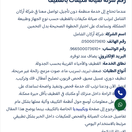
رقم شركة صيانة مكيفات بالقطيف
عندما تحتاج إلى خدمة منظمة دون تأجيل، تواصل معنا في شركة أركان
الشامل لنرتب لك صيانة مكيفات بالقطيف حسب نوع الجهاز وطبيعة
المشكلة، ونساعدك على اختيار الخطوة الصحيحة بدل التخمين.
اسم الشركة
: شركة أركان الشامل.
رقم الهاتف
: 0500073610.
رقم الواتساب
: +966500073610.
البريد الإلكتروني
: يضاف عند توفره.
نطاق الخدمة
: القطيف والأحياء القريبة بحسب الجدولة.
أنواع الطلبات
: ضعف تبريد، تسريب ماء، صوت مزعج، رائحة غير مريحة،
تنظيف دوري، غسيل عميق، فحص فريون، تصليح أعطال، فك وتركيب.
اتصل الآن ودعنا نرتب لك خدمة فحص وتنفيذ واضحة تساعدك على
استعادة الراحة داخل منزلك أو مكتبك في القطيف بأقل حيرة ممكنة.
للاطلاع على معلومات أوسع حول أنظمة التكييف وآلية عملها بشكل عام
يمكن الرجوع إلى صفحة
ويكيبيديا
الخاصة بالتكييف، بينما يوضح هذا المقال
تفاصيل خدمات الصيانة والفحص للمكيفات داخل الخبر بشكل تطبيقي
مرتبط بالاستخدام اليومي.
الاسئلة الشائعة