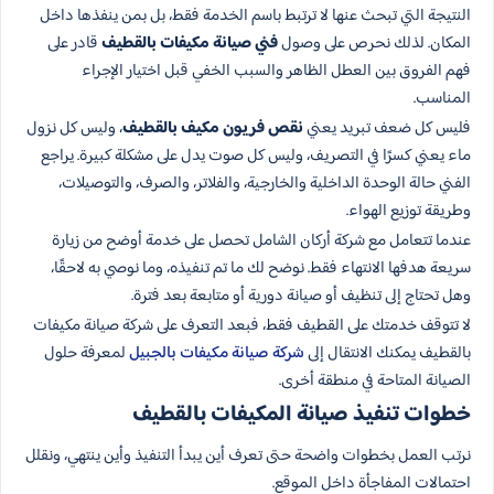
النتيجة التي تبحث عنها لا ترتبط باسم الخدمة فقط، بل بمن ينفذها داخل
المكان. لذلك نحرص على وصول
فني صيانة مكيفات بالقطيف
قادر على
فهم الفروق بين العطل الظاهر والسبب الخفي قبل اختيار الإجراء
المناسب.
فليس كل ضعف تبريد يعني
نقص فريون مكيف بالقطيف
، وليس كل نزول
ماء يعني كسرًا في التصريف، وليس كل صوت يدل على مشكلة كبيرة. يراجع
الفني حالة الوحدة الداخلية والخارجية، والفلاتر، والصرف، والتوصيلات،
وطريقة توزيع الهواء.
عندما تتعامل مع شركة أركان الشامل تحصل على خدمة أوضح من زيارة
سريعة هدفها الانتهاء فقط. نوضح لك ما تم تنفيذه، وما نوصي به لاحقًا،
وهل تحتاج إلى تنظيف أو صيانة دورية أو متابعة بعد فترة.
لا تتوقف خدمتك على القطيف فقط، فبعد التعرف على شركة صيانة مكيفات
بالقطيف يمكنك الانتقال إلى
شركة صيانة مكيفات بالجبيل
لمعرفة حلول
الصيانة المتاحة في منطقة أخرى.
خطوات تنفيذ صيانة المكيفات بالقطيف
نرتب العمل بخطوات واضحة حتى تعرف أين يبدأ التنفيذ وأين ينتهي، ونقلل
احتمالات المفاجأة داخل الموقع.