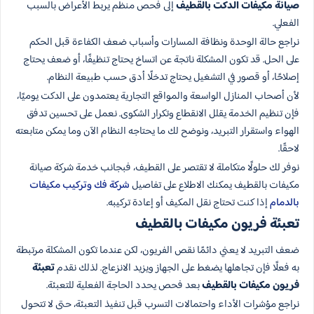
صيانة مكيفات الدكت بالقطيف
إلى فحص منظم يربط الأعراض بالسبب
الفعلي.
نراجع حالة الوحدة ونظافة المسارات وأسباب ضعف الكفاءة قبل الحكم
على الحل. قد تكون المشكلة ناتجة عن اتساخ يحتاج تنظيفًا، أو ضعف يحتاج
إصلاحًا، أو قصور في التشغيل يحتاج تدخلًا أدق حسب طبيعة النظام.
لأن أصحاب المنازل الواسعة والمواقع التجارية يعتمدون على الدكت يوميًا،
فإن تنظيم الخدمة يقلل الانقطاع وتكرار الشكوى. نعمل على تحسين تدفق
الهواء واستقرار التبريد، ونوضح لك ما يحتاجه النظام الآن وما يمكن متابعته
لاحقًا.
نوفر لك حلولًا متكاملة لا تقتصر على القطيف، فبجانب خدمة شركة صيانة
مكيفات بالقطيف يمكنك الاطلاع على تفاصيل
شركة فك وتركيب مكيفات
بالدمام
إذا كنت تحتاج نقل المكيف أو إعادة تركيبه.
تعبئة فريون مكيفات بالقطيف
ضعف التبريد لا يعني دائمًا نقص الفريون، لكن عندما تكون المشكلة مرتبطة
به فعلًا فإن تجاهلها يضغط على الجهاز ويزيد الانزعاج. لذلك نقدم
تعبئة
فريون مكيفات بالقطيف
بعد فحص يحدد الحاجة الفعلية للتعبئة.
نراجع مؤشرات الأداء واحتمالات التسرب قبل تنفيذ التعبئة، حتى لا تتحول