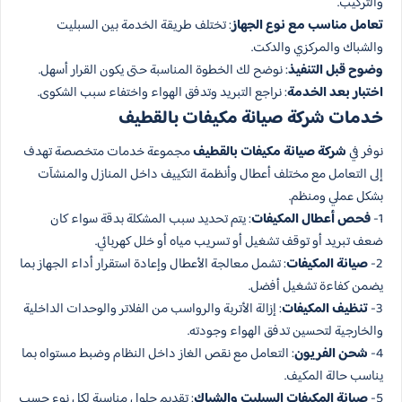
والتركيب.
تعامل مناسب مع نوع الجهاز
: تختلف طريقة الخدمة بين السبليت
والشباك والمركزي والدكت.
وضوح قبل التنفيذ
: نوضح لك الخطوة المناسبة حتى يكون القرار أسهل.
اختبار بعد الخدمة
: نراجع التبريد وتدفق الهواء واختفاء سبب الشكوى.
خدمات شركة صيانة مكيفات بالقطيف
نوفر في
شركة صيانة مكيفات بالقطيف
مجموعة خدمات متخصصة تهدف
إلى التعامل مع مختلف أعطال وأنظمة التكييف داخل المنازل والمنشآت
بشكل عملي ومنظم.
1-
فحص أعطال المكيفات
: يتم تحديد سبب المشكلة بدقة سواء كان
ضعف تبريد أو توقف تشغيل أو تسريب مياه أو خلل كهربائي.
2-
صيانة المكيفات
: تشمل معالجة الأعطال وإعادة استقرار أداء الجهاز بما
يضمن كفاءة تشغيل أفضل.
3-
تنظيف المكيفات
: إزالة الأتربة والرواسب من الفلاتر والوحدات الداخلية
والخارجية لتحسين تدفق الهواء وجودته.
4-
شحن الفريون
: التعامل مع نقص الغاز داخل النظام وضبط مستواه بما
يناسب حالة المكيف.
5-
صيانة المكيفات السبليت والشباك
: تقديم حلول مناسبة لكل نوع حسب