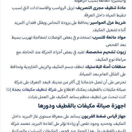
والبكتيريا العالقة بسبب الرطوبة.
مادة تنظيف مجرى التصريف
: تزيل الرواسب والانسدادات التي تسبب
تنقيط المياه داخل الغرفة.
شريط عزل المواسير
: يحافظ على برودة النحاس ويقلل فقدان التبريد
أثناء تشغيل المكيف.
مواد مانعة للتسرب
: تستخدم في بعض الوصلات لمعالجة تهريب بسيط
بعد الفحص.
زيوت تشحيم مخصصة
: تفيد في بعض أجزاء الحركة عند الحاجة، مع
مراعاة نوع المكيف.
منظفات آمنة للبلاستيك
: تنظف جسم المكيف والريش الخارجية وتحافظ
على الشكل العام بعد الصيانة.
نحرص على أن تصل خدماتنا إلى أكثر من مدينة، فبعد التعرف على شركة
صيانة مكيفات بالقطيف، يمكنك الاطلاع على
شركة تنظيف مكيفات بجدة
إذا
كنت تبحث عن تنظيف منظم يساعد المكيف على العمل بثبات.
اجهزة صيانة مكيفات بالقطيف ودورها
جهاز قياس ضغط الفريون
: يساعد على معرفة مستوى غاز التبريد داخل
المكيف، وتحديد وجود نقص أو زيادة تؤثر على كفاءة التبريد. تعتمد شركة
تكييف بالقطيف على هذا الجهاز عند فحص المكيفات السبليت والمركزية