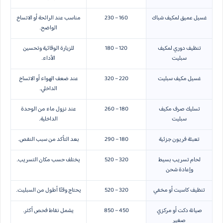
غسيل عميق لمكيف شباك
160 – 230
مناسب عند الرائحة أو الاتساخ
الواضح.
تنظيف دوري لمكيف
120 – 180
للزيارة الوقائية وتحسين
سبليت
الأداء.
غسيل مكيف سبليت
220 – 320
عند ضعف الهواء أو الاتساخ
الداخلي.
تسليك صرف مكيف
180 – 260
عند نزول ماء من الوحدة
سبليت
الداخلية.
تعبئة فريون جزئية
180 – 290
بعد التأكد من سبب النقص.
لحام تسريب بسيط
320 – 520
يختلف حسب مكان التسريب.
وإعادة شحن
تنظيف كاسيت أو مخفي
320 – 520
يحتاج وقتًا أطول من السبليت.
صيانة دكت أو مركزي
450 – 850
يشمل نقاط فحص أكثر.
صغير