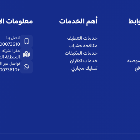
ابط
أهم الخدمات
معلومات ال
اتصل بنا
خدمات التنظيف
00073610
مكافحة حشرات
مقر الشركة
خدمات المكيفات
المنطقة الش
صوصية
خدمات الافران
تواصل عبر ال
قع
تسليك مجاري
+966500073610