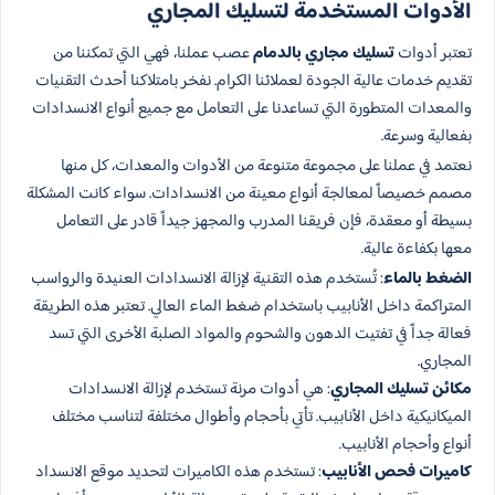
الأدوات المستخدمة لتسليك المجاري
تعتبر أدوات
تسليك مجاري بالدمام
عصب عملنا، فهي التي تمكننا من
تقديم خدمات عالية الجودة لعملائنا الكرام. نفخر بامتلاكنا أحدث التقنيات
والمعدات المتطورة التي تساعدنا على التعامل مع جميع أنواع الانسدادات
بفعالية وسرعة.
نعتمد في عملنا على مجموعة متنوعة من الأدوات والمعدات، كل منها
مصمم خصيصاً لمعالجة أنواع معينة من الانسدادات. سواء كانت المشكلة
بسيطة أو معقدة، فإن فريقنا المدرب والمجهز جيداً قادر على التعامل
معها بكفاءة عالية.
الضغط بالماء
: تُستخدم هذه التقنية لإزالة الانسدادات العنيدة والرواسب
المتراكمة داخل الأنابيب باستخدام ضغط الماء العالي. تعتبر هذه الطريقة
فعالة جداً في تفتيت الدهون والشحوم والمواد الصلبة الأخرى التي تسد
المجاري.
مكائن تسليك المجاري
: هي أدوات مرنة تستخدم لإزالة الانسدادات
الميكانيكية داخل الأنابيب. تأتي بأحجام وأطوال مختلفة لتناسب مختلف
أنواع وأحجام الأنابيب.
كاميرات فحص الأنابيب
: تستخدم هذه الكاميرات لتحديد موقع الانسداد