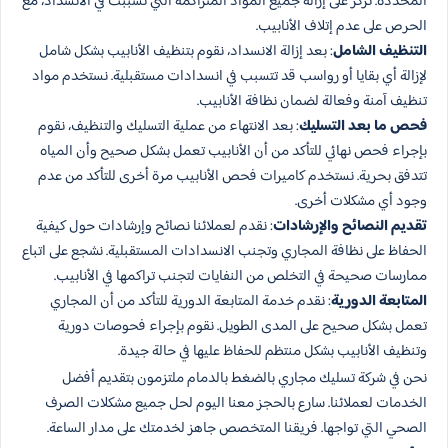
المحددة. نركز على إزالة جميع المواد المتراكمة التي تسببت في الانسداد، مع
الحرص على عدم إتلاف الأنابيب.
التنظيف الشامل
: بعد إزالة الانسداد، نقوم بتنظيف الأنابيب بشكل شامل
لإزالة أي بقايا أو رواسب قد تتسبب في انسدادات مستقبلية. نستخدم مواد
تنظيف آمنة وفعالة لضمان نظافة الأنابيب.
فحص ما بعد التسليك
: بعد الانتهاء من عملية التسليك والتنظيف، نقوم
بإجراء فحص نهائي للتأكد من أن الأنابيب تعمل بشكل صحيح وأن المياه
تتدفق بحرية. نستخدم كاميرات فحص الأنابيب مرة أخرى للتأكد من عدم
وجود أي مشكلات أخرى.
تقديم النصائح والإرشادات
: نقدم لعملائنا نصائح وإرشادات حول كيفية
الحفاظ على نظافة المجاري وتجنب الانسدادات المستقبلية. نشجع على اتباع
ممارسات صحيحة في التخلص من النفايات لتجنب تراكمها في الأنابيب.
المتابعة الدورية
: نقدم خدمة المتابعة الدورية للتأكد من أن المجاري
تعمل بشكل صحيح على المدى الطويل. نقوم بإجراء فحوصات دورية
وتنظيف الأنابيب بشكل منتظم للحفاظ عليها في حالة جيدة.
نحن في شركة تسليك مجاري بالضغط بالدمام ملتزمون بتقديم أفضل
الخدمات لعملائنا. سارع بالحجز معنا اليوم لحل جميع مشكلات الصرف
الصحي التي تواجها. فريقنا المتخصص جاهز لخدمتك على مدار الساعة.