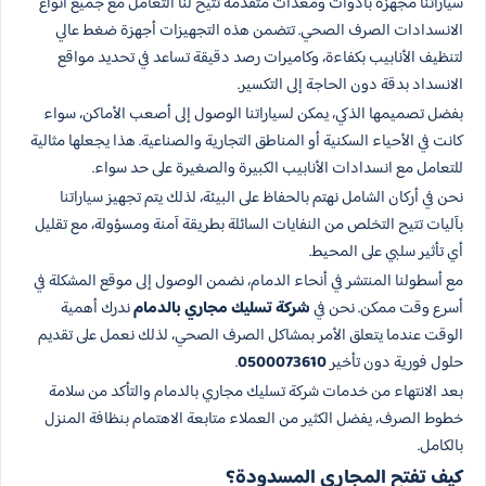
سياراتنا مجهزة بأدوات ومعدات متقدمة تتيح لنا التعامل مع جميع أنواع
الانسدادات الصرف الصحي. تتضمن هذه التجهيزات أجهزة ضغط عالي
لتنظيف الأنابيب بكفاءة، وكاميرات رصد دقيقة تساعد في تحديد مواقع
الانسداد بدقة دون الحاجة إلى التكسير.
بفضل تصميمها الذكي، يمكن لسياراتنا الوصول إلى أصعب الأماكن، سواء
كانت في الأحياء السكنية أو المناطق التجارية والصناعية. هذا يجعلها مثالية
للتعامل مع انسدادات الأنابيب الكبيرة والصغيرة على حد سواء.
نحن في أركان الشامل نهتم بالحفاظ على البيئة، لذلك يتم تجهيز سياراتنا
بآليات تتيح التخلص من النفايات السائلة بطريقة آمنة ومسؤولة، مع تقليل
أي تأثير سلبي على المحيط.
مع أسطولنا المنتشر في أنحاء الدمام، نضمن الوصول إلى موقع المشكلة في
أسرع وقت ممكن. نحن في
شركة تسليك مجاري بالدمام
ندرك أهمية
الوقت عندما يتعلق الأمر بمشاكل الصرف الصحي، لذلك نعمل على تقديم
حلول فورية دون تأخير
0500073610
.
بعد الانتهاء من خدمات شركة تسليك مجاري بالدمام والتأكد من سلامة
خطوط الصرف، يفضل الكثير من العملاء متابعة الاهتمام بنظافة المنزل
بالكامل.
كيف تفتح المجاري المسدودة؟