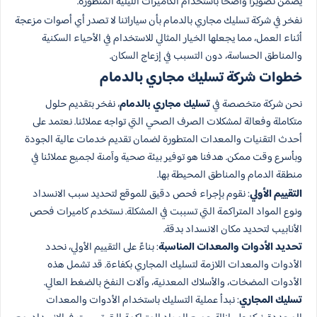
يضمن تصويرًا واضحًا باستخدام الكاميرات الليلية المتطورة.
نفخر في شركة تسليك مجاري بالدمام بأن سياراتنا لا تصدر أي أصوات مزعجة
أثناء العمل، مما يجعلها الخيار المثالي للاستخدام في الأحياء السكنية
والمناطق الحساسة، دون التسبب في إزعاج السكان.
خطوات شركة تسليك مجاري بالدمام
نحن شركة متخصصة في
تسليك مجاري بالدمام
، نفخر بتقديم حلول
متكاملة وفعالة لمشكلات الصرف الصحي التي تواجه عملائنا. نعتمد على
أحدث التقنيات والمعدات المتطورة لضمان تقديم خدمات عالية الجودة
وبأسرع وقت ممكن. هدفنا هو توفير بيئة صحية وآمنة لجميع عملائنا في
منطقة الدمام والمناطق المحيطة بها.
التقييم الأولي
: نقوم بإجراء فحص دقيق للموقع لتحديد سبب الانسداد
ونوع المواد المتراكمة التي تسببت في المشكلة. نستخدم كاميرات فحص
الأنابيب لتحديد مكان الانسداد بدقة.
تحديد الأدوات والمعدات المناسبة
: بناءً على التقييم الأولي، نحدد
الأدوات والمعدات اللازمة لتسليك المجاري بكفاءة. قد تشمل هذه
الأدوات المضخات، والأسلاك المعدنية، وآلات النفخ بالضغط العالي.
تسليك المجاري
: نبدأ عملية التسليك باستخدام الأدوات والمعدات