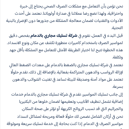
نحن نؤمن بأن التعامل مع مشكلات الصرف الصحي يحتاج إلى خبرة
واحترافية، ولهذا نضع رضا عملائنا في صدارة أولوياتنا. نعتمد على أحدث
الأدوات والتقنيات لضمان معالجة المشكلة من جذورها دون الإضرار بالبنية
التحتية.
قبل البدء في العمل، نقوم في
شركة تسليك مجاري بالدمام
بفحص دقيق
لمواسير الصرف باستخدام كاميرات متطورة تكشف عن مكان ونوع الانسداد.
هذه الخطوة تتيح لنا اختيار الطريقة الأمثل للتعامل مع المشكلة بأقل جهد
وتكلفة.
نعتمد في شركة تسليك مجاري بالضغط بالدمام على معدات الضغط العالي
لإزالة الرواسب والدهون المتراكمة بفعالية. بالإضافة إلى ذلك، نقدم حلولًا
تعتمد على مواد آمنة وصديقة للبيئة تساعد في تفتيت الشوائب والدهون
بسرعة.
إلى جانب تسليك المواسير، نقدم في شركة تسليك مجاري بالدمام خدمات
إضافية تشمل تنظيف الأنابيب وتعقيمها لضمان خلوها من البكتيريا
والجراثيم التي قد تسبب الروائح الكريهة أو تؤثر على صحة السكان.
نحن في أركان الشامل نضمن لك حلولًا فعالة ومريحة لمشاكل انسداد
مواسير الصرف في الدمام. إذا كنت بحاجة إلى خدمة تسليك سريعة وموثوقة