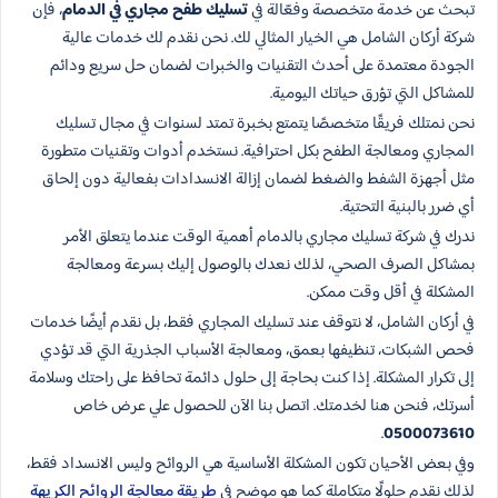
تبحث عن خدمة متخصصة وفعّالة في
تسليك طفح مجاري في الدمام
، فإن
شركة أركان الشامل هي الخيار المثالي لك. نحن نقدم لك خدمات عالية
الجودة معتمدة على أحدث التقنيات والخبرات لضمان حل سريع ودائم
للمشاكل التي تؤرق حياتك اليومية.
نحن نمتلك فريقًا متخصصًا يتمتع بخبرة تمتد لسنوات في مجال تسليك
المجاري ومعالجة الطفح بكل احترافية. نستخدم أدوات وتقنيات متطورة
مثل أجهزة الشفط والضغط لضمان إزالة الانسدادات بفعالية دون إلحاق
أي ضرر بالبنية التحتية.
ندرك في شركة تسليك مجاري بالدمام أهمية الوقت عندما يتعلق الأمر
بمشاكل الصرف الصحي، لذلك نعدك بالوصول إليك بسرعة ومعالجة
المشكلة في أقل وقت ممكن.
في أركان الشامل، لا نتوقف عند تسليك المجاري فقط، بل نقدم أيضًا خدمات
فحص الشبكات، تنظيفها بعمق، ومعالجة الأسباب الجذرية التي قد تؤدي
إلى تكرار المشكلة. إذا كنت بحاجة إلى حلول دائمة تحافظ على راحتك وسلامة
أسرتك، فنحن هنا لخدمتك. اتصل بنا الآن للحصول علي عرض خاص
.
0500073610
وفي بعض الأحيان تكون المشكلة الأساسية هي الروائح وليس الانسداد فقط،
لذلك نقدم حلولًا متكاملة كما هو موضح في
طريقة معالجة الروائح الكريهة