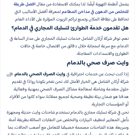
يشمل أنظمة التهوية أيضًا، لذا يمكنك الاستفادة من مقال
افضل طريقة
للتخلص من الدهون في مداخن المطاعم
لمعرفة أفضل الأساليب التي
تحافظ على نظافة المكان وتمنع تراكم الزيوت المؤثرة على الأداء العام.
هل تقدمون خدمة الطوارئ لتسليك المجاري في الدمام؟
نعم، توفر شركة أركان الشامل خدمات تسليك المجاري على مدار الساعة في
الدمام، مع سرعة استجابة خلال دقائق من الاتصال، خاصة في حالات
الطوارئ والانسدادات المفاجئة.
وايت صرف صحي بالدمام
إذا كنت تبحث عن خدمات احترافية في
وايت الصرف الصحي بالدمام
، فإن
شركة أركان الشامل هي الخيار الأمثل لك. نحن نفخر بكوننا روادًا في تقديم
حلول متقدمة وشاملة لمعالجة مشاكل الصرف الصحي بمهنية وفعالية.
هدفنا هو ضمان بيئة نظيفة وصحية لجميع عملائنا، سواء كانوا من الأفراد
أو المؤسسات التجارية.
نحن في شركة تسليك مجاري بالدمام نستخدم شاحنات وايت حديثة ومجهزة
بأعلى المعايير لتنظيف البيارات والتخلص من النفايات السائلة بطريقة آمنة
وسريعة. هذه الشاحنات مصممة خصيصًا للتعامل مع أصعب الحالات، بما