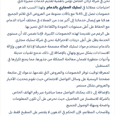
نحن في شركة أركان الشامل نؤمن بأهمية تقديم خدمات مميزة تلبي
احتياجات عملائنا في
تسليك المجاري بالدمام
، ولهذا السبب نقدم
خصومات تصل إلى 45% مع باقات متنوعة من العروض التي تلائم الجميع.
هدفنا هو إيصال خدماتنا إلى أكبر عدد من العملاء في مختلف أحياء الدمام،
مع الحفاظ على أعلى مستويات الجودة والكفاءة التي نتميز بها.
على الرغم من تقديمنا لهذه الخصومات الكبيرة، فإننا نضمن لك أن مستوى
الخدمة يظل على أعلى درجات الاحترافية. نحن في شركة تسليك مجاري
بالدمام نستخدم مواد تسليك فعالة مصممة خصيصًا لإذابة الدهون وإزالة
الانسدادات بشكل سريع ونهائي. بالإضافة إلى ذلك، ندمج تقنيات حديثة
وأدوات متطورة لضمان معالجة المشكلة من جذورها، مما يمنع تكرارها في
المستقبل.
لمعرفة توقيت توفر الخصومات والعروض التي نقدمها، ندعوك إلى متابعة
صفحتنا الرسمية على وسائل التواصل الاجتماعي حيث نقوم بتحديث الأخبار
والعروض بشكل مستمر.
بالإضافة إلى ذلك، يمكنك التواصل معنا مباشرة عبر رقم الهاتف الخاص
بالشركة للاستفسار عن التفاصيل، حيث نحرص على أن تكون المعلومات
واضحة وسهلة الوصول للجميع.
ولأصحاب المطاعم، فإن التحكم في الدهون لا يقتصر على المطبخ فقط، بل