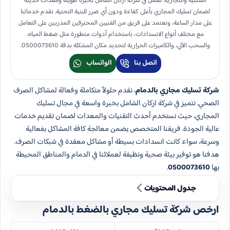
السكنية والتجارية. نعمل في شركة اركان الشامل بخبرة طويلة ومعدات حديثة
لضمان تسليك المجاري بأعلى كفاءة ودون أي ضرر للبنية التحتية. نقدم خدماتنا
على مدار الساعة، ونعتمد على فريق من الفنيين المحترفين المدربين على التعامل
مع مختلف أنواع الانسدادات، باستخدام أدوات متطورة مثل ضغط المياه،
والسحب الآلي، والكاميرات الحرارية لتحديد مكان المشكلة بدقة 0500073610.
اتصل بنا
الواتساب
شركة تسليك مجاري بالدمام
، نقدم حلولاً متكاملة وفعالة لمشاكل الصرف
الصحي. نتميز في شركة اركان الشامل بخبرة واسعة في مجال تسليك
المجاري، حيث نستخدم أحدث التقنيات والمعدات لضمان تقديم خدمات
عالية الجودة. فريقنا المتخصص يضمن معالجة كافة المشاكل بفعالية
وسرعة، سواء كانت انسدادات بسيطة أو مشاكل معقدة في شبكات الصرف.
هدفنا هو توفير بيئة صحية ونظيفة لعملائنا في الدمام والمناطق المحيطة
بها
0500073610
.
جدول المحتويات
ارخص شركة تسليك مجاري بالضغط بالدمام