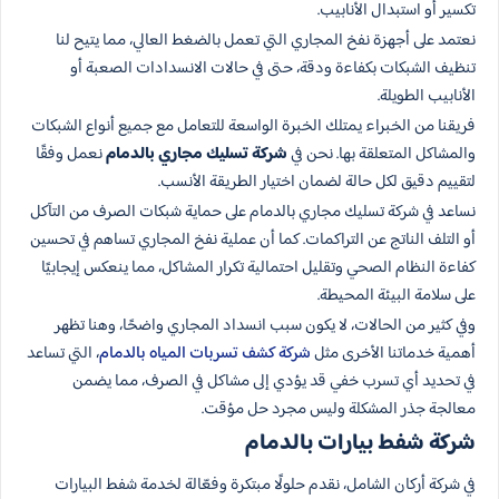
تكسير أو استبدال الأنابيب.
نعتمد على أجهزة نفخ المجاري التي تعمل بالضغط العالي، مما يتيح لنا
تنظيف الشبكات بكفاءة ودقة، حتى في حالات الانسدادات الصعبة أو
الأنابيب الطويلة.
فريقنا من الخبراء يمتلك الخبرة الواسعة للتعامل مع جميع أنواع الشبكات
والمشاكل المتعلقة بها. نحن في
شركة تسليك مجاري بالدمام
نعمل وفقًا
لتقييم دقيق لكل حالة لضمان اختيار الطريقة الأنسب.
نساعد في شركة تسليك مجاري بالدمام على حماية شبكات الصرف من التآكل
أو التلف الناتج عن التراكمات. كما أن عملية نفخ المجاري تساهم في تحسين
كفاءة النظام الصحي وتقليل احتمالية تكرار المشاكل، مما ينعكس إيجابيًا
على سلامة البيئة المحيطة.
وفي كثير من الحالات، لا يكون سبب انسداد المجاري واضحًا، وهنا تظهر
أهمية خدماتنا الأخرى مثل
شركة كشف تسربات المياه بالدمام
، التي تساعد
في تحديد أي تسرب خفي قد يؤدي إلى مشاكل في الصرف، مما يضمن
معالجة جذر المشكلة وليس مجرد حل مؤقت.
شركة شفط بيارات بالدمام
في شركة أركان الشامل، نقدم حلولًا مبتكرة وفعّالة لخدمة شفط البيارات