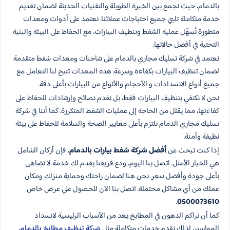
بالدمام، حيث نجمع بين الخبرة الطويلة والتقنيات الحديثة لضمان تقديم
خدمة متكاملة تلبي جميع احتياجات عملائنا. نعتمد على أدوات ومعدات
متطورة تُسهِّل عملية الشفط وتنظيف البيارات، مع الحفاظ على البيئة والبنية
التحتية في أفضل حالاتها.
نعتمد في شركة تسليك مجاري بالدمام على شاحنات ومعدات شفط متقدمة
لضمان تنظيف البيارات بكفاءة وسرعة. هذه المعدات تتيح لنا التعامل مع
جميع أنواع الانسدادات و الأحجام والأنواع من البيارات بأعلى دقة.
نحن لا نكتفي بتنظيف البيارات فقط، بل نقدم نصائح وإرشادات للحفاظ على
كفاءتها، مما يقلل من الحاجة إلى عمليات الشفط المتكررة. كما أننا في شركة
تسليك مجاري الدمام نلتزم بأعلى معايير الصحة والسلامة للحفاظ على بيئة
نظيفة وآمنة.
إذا كنت تبحث عن
أفضل شركة شفط بيارات بالدمام
، فإن أركان الشامل
هي الخيار الأمثل. اتصل بنا اليوم، ودع فريقنا يقدم لك خدمة لا تضاهى
بأعلى جودة وأفضل سعر. نحن هنا لضمان راحتك وحماية منزلك ومكان
عملك من أي مشاكل محتملة. اتصل بنا الآن للحصول علي عرض خاص
.
0500073610
كما أن تراكم الدهون في المطابخ يعد من الأسباب الرئيسية لانسداد
المواسير، لذلك نقدم خدمات متكاملة مثل
شركة تنظيف مطابخ بالدمام
،