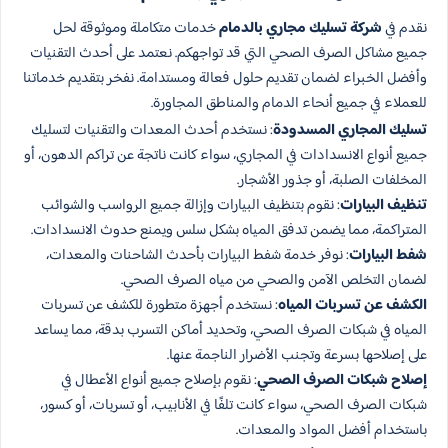
نقدم في
شركة تسليك مجاري بالدمام
خدمات متكاملة وموثوقة لحل
جميع مشاكل الصرف الصحي التي قد تواجهكم. نعتمد على أحدث التقنيات
وأفضل الخبراء لضمان تقديم حلول فعالة ومستدامة. نفخر بتقديم خدماتنا
للعملاء في جميع أنحاء الدمام والمناطق المجاورة.
تسليك المجاري المسدودة
: نستخدم أحدث المعدات والتقنيات لتسليك
جميع أنواع الانسدادات في المجاري، سواء كانت ناتجة عن تراكم الدهون، أو
المخلفات الصلبة، أو جذور الأشجار.
تنظيف البيارات
: نقوم بتنظيف البيارات وإزالة جميع الرواسب والشوائب
المتراكمة، مما يضمن تدفق المياه بشكل سلس ويمنع حدوث الانسدادات.
شفط البيارات
: نوفر خدمة شفط البيارات بأحدث الشاحنات والمعدات،
لضمان التخلص الآمن والصحي من مياه الصرف الصحي.
الكشف عن تسربات المياه
: نستخدم أجهزة متطورة للكشف عن تسربات
المياه في شبكات الصرف الصحي، وتحديد أماكن التسرب بدقة، مما يساعد
على إصلاحها بسرعة وتجنب الأضرار الناجمة عنها.
إصلاح شبكات الصرف الصحي
: نقوم بإصلاح جميع أنواع الأعطال في
شبكات الصرف الصحي، سواء كانت تلفًا في الأنابيب، أو تسربات، أو كسور،
باستخدام أفضل المواد والمعدات.