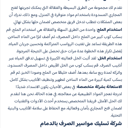
نقدم لك مجموعة من الطرق البسيطة والفعّالة التي يمكنك تجربتها لفتح
المجاري المسدودة باستخدام مواد متوفرة في المنزل. ومع ذلك، ندرك أن
بعض المشكلات تتطلب تدخل فريق متخصص لضمان حلها بشكل نهائي.
استخدام الملح
: واحدة من الطرق السهلة والفعّالة هي استخدام الملح. قم
بسكب كوب كبير من الملح داخل المصرف، ثم أضف لترًا من الماء الساخن.
هذه الطريقة تساعد على تفتيت الرواسب المتراكمة وتحسين جريان المياه.
يُفضل تكرار هذه الخطوة عدة مرات حتى تحصل على النتيجة المرجوة.
استخدام الخل
: لقد أثبت الخل فعاليته الكبيرة في تسهيل تدفق المياه عبر
أنابيب الصرف. قم بسكب كوب من الخل الأبيض داخل المصرف المسدود،
واتركه لمدة ربع ساعة. بعدها، أضف خليطًا من الملح وصودا الخبز، ثم قم
بسكب كمية كبيرة من الماء الساخن لتطهير وتنظيف الأنابيب بشكل كامل.
الاستعانة بشركة متخصصة
: في بعض الأحيان، يكون الانسداد شديدًا
لدرجة تعجز المواد الطبيعية عن معالجته. في هذه الحالة، نحن هنا لنقدم
لك الحل الأمثل. فريقنا المتخصص يستخدم أحدث الأدوات والتقنيات
لضمان فتح المجاري بأمان وفعالية، مع الحفاظ على سلامة الأنابيب والبنية
التحتية.
شركة تسليك مواسير الصرف بالدمام