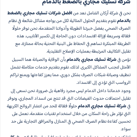
شركة تسليك مجاري بالضغط بالدمام
نحن في شركة أركان الشامل نعد من
افضل شركات تسليك مجاري بالضغط
بالدمام
نقوم بتقديم الحلول المثالية لكل من يواجه مشاكل شائعة في نظام
الصرف الصحي. بفضل خبرتنا الطويلة وأدواتنا المتقدمة، نحن نوفر حلولًا
فعّالة وسريعة لإزالة الانسدادات دون الحاجة إلى تكسير الأنابيب. هذه
الطريقة المبتكرة تساهم في الحفاظ على البنية التحتية بحالة ممتازة، مع
تقليل التكاليف المرتبطة بعمليات الإصلاح التقليدية.
نؤمن في
شركة تسليك مجاري بالدمام
بأن الوقاية والصيانة هما السبيل
الأمثل لتجنب المشاكل الكبرى. لذلك، نقوم بتقديم خدمات متكاملة تشمل
تنظيف وصيانة شبكات الصرف بشكل دوري، مما يعزز كفاءتها ويمنع تراكم
الرواسب التي تؤدي إلى الانسداد.
وجود خدماتنا داخل الدمام ليس مجرد رفاهية بل ضرورة. نحن نسعى إلى
تقليل احتمالات حدوث الفيضانات التي قد تنتج عن انسداد المجاري، ونوفر
في
شركة تسليك مجاري الدمام
حلولًا فعّالة للحد من انتشار الروائح الكريهة
التي تؤثر على راحة السكان. من خلال استخدام تقنيات متقدمة، نعمل على
تحسين كفاءة نظام الصرف الصحي في المنازل والمرافق التجارية على حد
سواء.