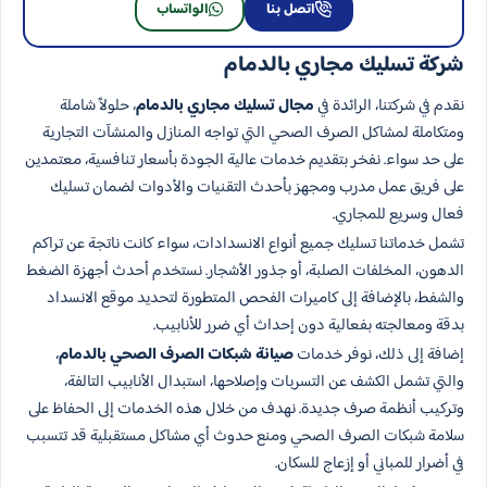
اتصل بنا
الواتساب
شركة تسليك مجاري بالدمام
نقدم في شركتنا، الرائدة في
مجال تسليك مجاري بالدمام
، حلولاً شاملة
ومتكاملة لمشاكل الصرف الصحي التي تواجه المنازل والمنشآت التجارية
على حد سواء. نفخر بتقديم خدمات عالية الجودة بأسعار تنافسية، معتمدين
على فريق عمل مدرب ومجهز بأحدث التقنيات والأدوات لضمان تسليك
فعال وسريع للمجاري.
تشمل خدماتنا تسليك جميع أنواع الانسدادات، سواء كانت ناتجة عن تراكم
الدهون، المخلفات الصلبة، أو جذور الأشجار. نستخدم أحدث أجهزة الضغط
والشفط، بالإضافة إلى كاميرات الفحص المتطورة لتحديد موقع الانسداد
بدقة ومعالجته بفعالية دون إحداث أي ضرر للأنابيب.
إضافة إلى ذلك، نوفر خدمات
صيانة شبكات الصرف الصحي بالدمام
،
والتي تشمل الكشف عن التسربات وإصلاحها، استبدال الأنابيب التالفة،
وتركيب أنظمة صرف جديدة. نهدف من خلال هذه الخدمات إلى الحفاظ على
سلامة شبكات الصرف الصحي ومنع حدوث أي مشاكل مستقبلية قد تتسبب
في أضرار للمباني أو إزعاج للسكان.