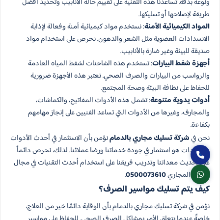
ونوعه بدقة. تساعدنا هذه التقنية على تقييم حالة الأنابيب وتحديد أفضل
طريقة لإصلاحها أو تسليكها.
المواد الكيميائية الآمنة
: نستخدم مواد كيميائية آمنة وفعالة لإذابة
الانسدادات العضوية مثل الشعر والدهون. نحرص على استخدام مواد
صديقة للبيئة وغير ضارة بالأنابيب.
أجهزة شفط البيارات
: تستخدم هذه الشاحنات لشفط المياه العادمة
والرواسب من البيارات والصرف الصحي. تعتبر هذه الأجهزة ضرورية
للحفاظ على نظافة البيئة وصحة المجتمع.
أدوات يدوية متنوعة
: تشمل هذه الأدوات المفاتيح، والكماشات،
والمجارف، وغيرها من الأدوات التي تساعد الفنيين على إنجاز مهامهم
بكفاءة.
نحن في
شركة تسليك مجاري بالدمام
نؤمن بأن الاستثمار في أحدث الأدوات
والمعدات هو استثمار في جودة خدماتنا ورضا عملائنا. لذلك، نحرص دائماً
على تحديث معداتنا وتدريب فريقنا على استخدام أحدث التقنيات في مجال
تسليك المجاري
0500073610
.
كيف يتم تسليك مواسير الصرف؟
نؤمن في شركة تسليك مجاري بالدمام بأن الوقاية دائمًا خير من العلاج،
خاصةً عندما يتعلق الأمر بمشاكل الصرف الصحي. للحفاظ على مواسير