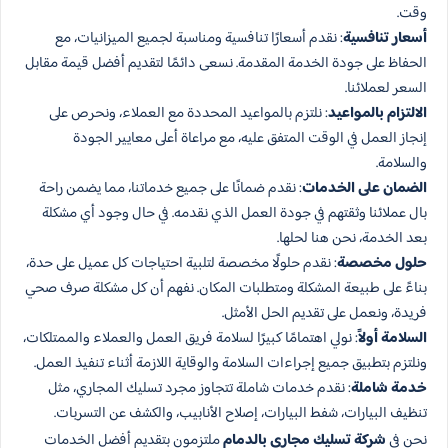
وقت.
أسعار تنافسية
: نقدم أسعارًا تنافسية ومناسبة لجميع الميزانيات، مع
الحفاظ على جودة الخدمة المقدمة. نسعى دائمًا لتقديم أفضل قيمة مقابل
السعر لعملائنا.
الالتزام بالمواعيد
: نلتزم بالمواعيد المحددة مع العملاء، ونحرص على
إنجاز العمل في الوقت المتفق عليه، مع مراعاة أعلى معايير الجودة
والسلامة.
الضمان على الخدمات
: نقدم ضمانًا على جميع خدماتنا، مما يضمن راحة
بال عملائنا وثقتهم في جودة العمل الذي نقدمه. في حال وجود أي مشكلة
بعد الخدمة، نحن هنا لحلها.
حلول مخصصة
: نقدم حلولًا مخصصة لتلبية احتياجات كل عميل على حدة،
بناءً على طبيعة المشكلة ومتطلبات المكان. نفهم أن كل مشكلة صرف صحي
فريدة، ونعمل على تقديم الحل الأمثل.
السلامة أولاً
: نولي اهتمامًا كبيرًا لسلامة فريق العمل والعملاء والممتلكات،
ونلتزم بتطبيق جميع إجراءات السلامة والوقاية اللازمة أثناء تنفيذ العمل.
خدمة شاملة
: نقدم خدمات شاملة تتجاوز مجرد تسليك المجاري، مثل
تنظيف البيارات، شفط البيارات، إصلاح الأنابيب، والكشف عن التسربات.
نحن في
شركة تسليك مجاري بالدمام
ملتزمون بتقديم أفضل الخدمات