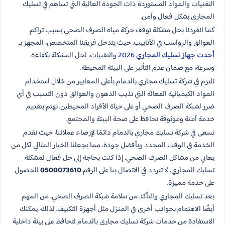
التقنيات والمواد المستوردة ذات الجودة العالية التي تساهم في تسليك
المجاري بشكل فعال وآمن.
كما انفردنا بحل مشكلة توقف حركة مياه الصرف الصحي بسبب تراكم
العوالق والرواسب في الأنابيب. حيث يتدخل فريقنا المتخصص، المجهز بـ
أحدث جهاز تسليك المجاري 2026
والتقنيات، لحل المشكلة بكفاءة
وسرعة، مع ضمان عدم التأثير على البيئة المحيطة.
نلتزم في شركة تسليك مجاري بالدمام بأعلى المعايير من خلال استخدام
المواد الكيميائية الفعالة التي تذيب الدهون والعوالق دون التسبب في أي
ضرر لشبكة الصرف الصحي أو على حياة الأفراد المحيطين. نهتم بتقديم
خدمة آمنة وموثوقة تحافظ على صحة البيئة والمجتمع.
نسعى في شركة تسليك مجاري بالدمام دائمًا لإرضاء عملائنا، حيث نقدم
الخدمة في الوقت المحدد وبأفضل جودة، مما يجعلنا الخيار المثالي لكل من
يعاني من مشاكل الصرف الصحي. إذا كنت بحاجة إلى حل فعال لمشكلة
تسليك المجاري، لا تتردد في الاتصال بنا على الرقم
0500073610
للحصول
على خدمة مميزة.
بعد تسليك المجاري والتأكد من سلامة شبكة الصرف الصحي، من المهم
أيضًا الاهتمام بجوانب أخرى في المنزل مثل أجهزة التكييف. لذلك، يمكنك
الاستفادة من خدمات شركة تسليك مجاري بالدمام لتحافظ على بيئة داخلية