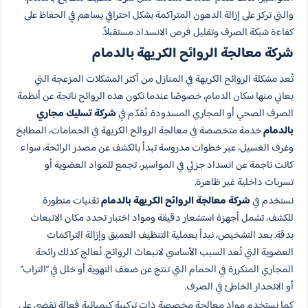
والتي تركز على إزالة الدهون المتراكمة بشكل احترافي يساهم في الحفاظ على
كفاءة شبكة الصرف وتقليل فرص الانسداد مستقبلاً.
شركة معالجة الروائح الكريهة بالدمام
تُعد مشكلة الروائح الكريهة في المنازل من أكثر المشكلات المزعجة التي
يعاني منها سكان الدمام، خصوصًا عندما تكون هذه الروائح ناتجة عن أنظمة
الصرف الصحي أو المجاري المسدودة. نُقدّم في
شركة تسليك مجاري
بالدمام
خدمة متخصصة في معالجة الروائح الكريهة في الحمامات، المطابخ
وغرف الغسيل، عبر خطوات مدروسة تبدأ بالكشف عن مصدر الرائحة، سواء
كانت ناجمة عن انسداد جزئي في المواسير، تجمع للمواد العضوية أو
تسربات داخلية غير ظاهرة.
نستخدم في
شركة معالجة الروائح الكريهة بالدمام
تقنيات متطورة
للكشف، تشمل أجهزة استشعار دقيقة ومواد اختبار تحدد مكان الانبعاث
بدقة. بعد التشخيص، نبدأ بعملية التنظيف العميق وإزالة التراكمات
العضوية التي تُعد السبب الأساسي لانبعاث الروائح. نُعالج كذلك رائحة
المجاري المتكررة في الحمام التي تنتج عن ضعف التهوية أو خلل في “التراب”
أو الانحدار الخاطئ في الصرف.
كما نستخدم مواد معالجة مخصصة ذات تركيبة كيميائية فعالة تقضي على