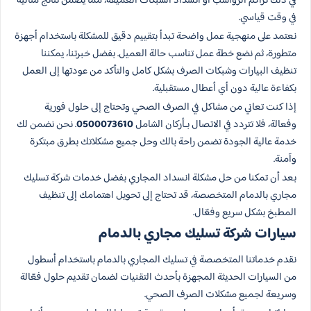
في ذلك تراكم الرواسب أو انسداد الشبكات العميقة، مما يضمن نتائج مثالية
في وقت قياسي.
نعتمد على منهجية عمل واضحة تبدأ بتقييم دقيق للمشكلة باستخدام أجهزة
متطورة، ثم نضع خطة عمل تناسب حالة العميل. بفضل خبرتنا، يمكننا
تنظيف البيارات وشبكات الصرف بشكل كامل والتأكد من عودتها إلى العمل
بكفاءة عالية دون أي أعطال مستقبلية.
إذا كنت تعاني من مشاكل في الصرف الصحي وتحتاج إلى حلول فورية
وفعالة، فلا تتردد في الاتصال بـأركان الشامل
0500073610
. نحن نضمن لك
خدمة عالية الجودة تضمن راحة بالك وحل جميع مشكلاتك بطرق مبتكرة
وآمنة.
بعد أن تمكنا من حل مشكلة انسداد المجاري بفضل خدمات شركة تسليك
مجاري بالدمام المتخصصة، قد تحتاج إلى تحويل اهتمامك إلى تنظيف
المطبخ بشكل سريع وفعّال.
سيارات شركة تسليك مجاري بالدمام
نقدم خدماتنا المتخصصة في تسليك المجاري بالدمام باستخدام أسطول
من السيارات الحديثة المجهزة بأحدث التقنيات لضمان تقديم حلول فعّالة
وسريعة لجميع مشكلات الصرف الصحي.