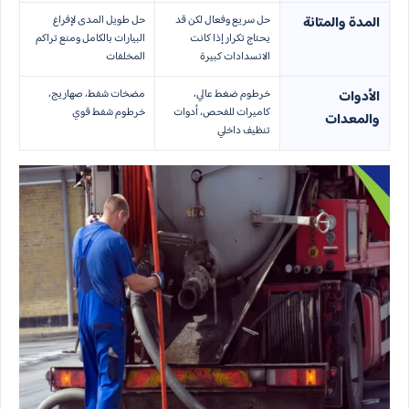
حل سريع وفعال لكن قد
حل طويل المدى لإفراغ
المدة والمتانة
يحتاج تكرار إذا كانت
البيارات بالكامل ومنع تراكم
الانسدادات كبيرة
المخلفات
خرطوم ضغط عالي،
مضخات شفط، صهاريج،
الأدوات
كاميرات للفحص، أدوات
خرطوم شفط قوي
والمعدات
تنظيف داخلي