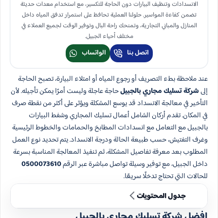
الانسدادات وتنظيف البيارات دون الحاجة للتكسير، مع استخدام معدات حديثة
تضمن كفاءة المواسير. حلولنا العملية تحافظ على استمرار تدفق المياه داخل
المنازل والمباني التجارية، وتمنحك راحة البال وتوفير الوقت لجميع العملاء في
مختلف أحياء الجبيل.
اتصل بنا
الواتساب
عند ملاحظة بطء التصريف أو رجوع المياه أو امتلاء البيارة، تصبح الحاجة
إلى
شركة تسليك مجاري بالجبيل
حاجة عاجلة وليست أمرًا يمكن تأجيله. لأن
التأخير في معالجة الانسداد قد يوسع المشكلة ويؤثر على أكثر من نقطة صرف
في المكان. تقدم أركان الشامل أعمال تسليك المجاري وشفط البيارات
بالجبيل مع التعامل مع انسدادات المطابخ والحمامات والخطوط الرئيسية
وغرف التفتيش، حسب طبيعة الحالة ودرجة الانسداد. يتم تحديد نوع العمل
المطلوب بعد معرفة تفاصيل المشكلة، ثم تنفيذ المعالجة المناسبة بسرعة
داخل الجبيل، مع توفير وسيلة تواصل مباشرة عبر الرقم
0500073610
للحالات التي تحتاج تدخلًا سريعًا.
جدول المحتويات
افضل شركة تسليك مجاري بالجبيل