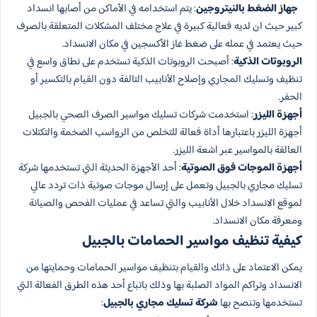
جهاز الضغط بالنيتروجين
: يتم استخدامه في الأماكن من أصابها انسداد
كبير حيث ان لديه فعالية كبيرة في علاج مختلف المشكلات المتعلقة بالصرف
حيث يعتمد في عمله على ضغط غاز الأكسجين في مكان الانسداد.
الروبوتات الذكية
: أصبحت الروبوتات الذكية تستخدم على نطاق واسع في
تنظيف وتسليك المجاري وإصلاح الأنابيب التالفة دون القيام بالتكسير أو
الحفر.
أجهزة الليزر
: استخدمت شركات تسليك مواسير الصرف الصحي بالجبيل
أجهزة الليزر باعتبارها أداة فعالة للتخلص من الرواسب الضخمة والتكتلات
العالقة بالمواسير عبر اشعة الليزر.
أجهزة الموجات فوق الصوتية
: أحد الأجهزة الحديثة التي تستخدمها شركة
تسليك مجاري بالجبيل وتعمل على إرسال موجات صوتية ذات تردد عالي
لموقع الانسداد خلال الأنابيب والتي تساعد في عمليات الفحص والصيانة
ومعرفة مكان الانسداد.
كيفية تنظيف مواسير الحمامات بالجبيل
يمكن الاعتماد على ذاتك والقيام بتنظيف مواسير الحمامات وحمايتها من
الانسداد وتراكم المواد الصلبة بها وذلك باتباع أحد هذه الطرق الفعالة التي
تستخدمها وتنصح بها
شركة تسليك مجاري بالجبيل
: