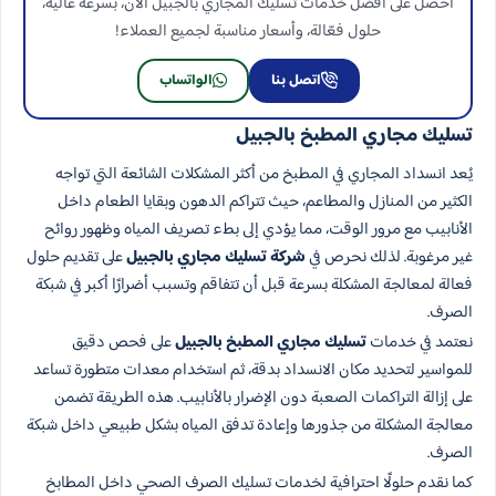
احصل على أفضل خدمات تسليك المجاري بالجبيل الآن، بسرعة عالية،
حلول فعّالة، وأسعار مناسبة لجميع العملاء!
اتصل بنا
الواتساب
تسليك مجاري المطبخ بالجبيل
يُعد انسداد المجاري في المطبخ من أكثر المشكلات الشائعة التي تواجه
الكثير من المنازل والمطاعم، حيث تتراكم الدهون وبقايا الطعام داخل
الأنابيب مع مرور الوقت، مما يؤدي إلى بطء تصريف المياه وظهور روائح
غير مرغوبة. لذلك نحرص في
شركة تسليك مجاري بالجبيل
على تقديم حلول
فعالة لمعالجة المشكلة بسرعة قبل أن تتفاقم وتسبب أضرارًا أكبر في شبكة
الصرف.
نعتمد في خدمات
تسليك مجاري المطبخ بالجبيل
على فحص دقيق
للمواسير لتحديد مكان الانسداد بدقة، ثم استخدام معدات متطورة تساعد
على إزالة التراكمات الصعبة دون الإضرار بالأنابيب. هذه الطريقة تضمن
معالجة المشكلة من جذورها وإعادة تدفق المياه بشكل طبيعي داخل شبكة
الصرف.
كما نقدم حلولًا احترافية لخدمات تسليك الصرف الصحي داخل المطابخ