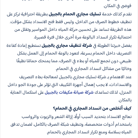
فوضى في المكان.
نقدم كذلك خدمة
تسليك مجاري الحمام بالجبيل
بطريقة احترافية تركز على
تنظيف خطوط الصرف من الداخل، وليس فقط فتح الانسداد بشكل مؤقت.
هذه الطريقة تساعد على تحسين حركة المياه داخل المواسير وتقلل من
احتمالية تكرار انسداد البالوعة مرة أخرى خلال فترة قصيرة.
بفضل خبرتنا الطويلة في
شركة تنظيف مجاري بالجبيل
نستطيع إعادة كفاءة
التصريف داخل الحمام بسرعة، لتعود بالوعة الحمام إلى العمل بشكل
طبيعي دون تجمع للمياه أو بطء في الصرف، مما يمنحك حمامًا نظيفًا
وخاليًا من مشاكل انسداد المجاري في الحمام.
عند الاهتمام بـ شركة تسليك مجاري بالجبيل لمعالجة بطء التصريف
والانسدادات، لا يجب إهمال أجهزة التكييف التي تؤثر على جودة الجو داخل
المنزل، لذلك تساعدك
شركة صيانة مكيفات بالجبيل
على استكمال العناية
بالمكان.
كيف أتخلص من انسداد المجاري في الحمام؟
نعالج الانسداد بتحديد السبب أولًا، إزالة الشعر والزيوت والرواسب
باستخدام أدوات متخصصة، وتنظيف شبكة الصرف بالكامل، لضمان تدفق
المياه بسلاسة ومنع تكرار انسداد المجاري بالحمام.