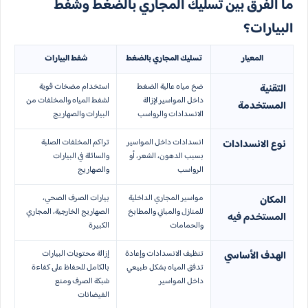
ما الفرق بين تسليك المجاري بالضغط وشفط
البيارات؟
المعيار
تسليك المجاري بالضغط
شفط البيارات
ضخ مياه عالية الضغط
استخدام مضخات قوية
التقنية
داخل المواسير لإزالة
لشفط المياه والمخلفات من
المستخدمة
الانسدادات والرواسب
البيارات والصهاريج
انسدادات داخل المواسير
تراكم المخلفات الصلبة
نوع الانسدادات
بسبب الدهون، الشعر، أو
والسائلة في البيارات
الرواسب
والصهاريج
مواسير المجاري الداخلية
بيارات الصرف الصحي،
المكان
للمنازل والمباني والمطابخ
الصهاريج الخارجية، المجاري
المستخدم فيه
والحمامات
الكبيرة
تنظيف الانسدادات وإعادة
إزالة محتويات البيارات
الهدف الأساسي
تدفق المياه بشكل طبيعي
بالكامل للحفاظ على كفاءة
داخل المواسير
شبكة الصرف ومنع
الفيضانات