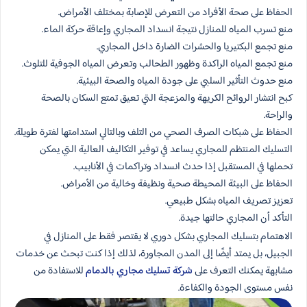
الحفاظ على صحة الأفراد من التعرض للإصابة بمختلف الأمراض.
منع تسرب المياه للمنازل نتيجة انسداد المجاري وإعاقة حركة الماء.
منع تجمع البكتيريا والحشرات الضارة داخل المجاري.
منع تجمع المياه الراكدة وظهور الطحالب وتعرض المياه الجوفية للتلوث.
منع حدوث التأثير السلبي على جودة المياه والصحة البيئية.
كبح انتشار الروائح الكريهة والمزعجة التي تعيق تمتع السكان بالصحة
والراحة.
الحفاظ على شبكات الصرف الصحي من التلف وبالتالي استدامتها لفترة طويلة.
التسليك المنتظم للمجاري يساعد في توفير التكاليف العالية التي يمكن
تحملها في المستقبل إذا حدث انسداد وتراكمات في الأنابيب.
الحفاظ على البيئة المحيطة صحية ونظيفة وخالية من الأمراض.
تعزيز تصريف المياه بشكل طبيعي.
التأكد أن المجاري حالتها جيدة.
الاهتمام بتسليك المجاري بشكل دوري لا يقتصر فقط على المنازل في
الجبيل، بل يمتد أيضًا إلى المدن المجاورة، لذلك إذا كنت تبحث عن خدمات
مشابهة يمكنك التعرف على
شركة تسليك مجاري بالدمام
للاستفادة من
نفس مستوى الجودة والكفاءة.