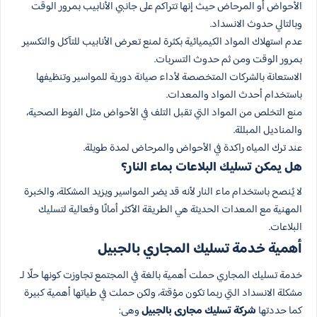
الأحواض أو المرحاض حيث إنها تتراكم على جانبي الأنابيب بمرور الوقت
وبالتالي حدوث الانسداد.
عدم استهلاك المواد الكيميائية بكثرة لمنع تعرض الأنابيب للتآكل والتكسير
بمرور الوقت ومن ثم حدوث التسربات.
الاستعانة بالشركات المتخصصة لأداء صيانة دورية للمواسير وتنظيفها
باستخدام أحدث المواد والمعدات.
منع التخلص من المواد التي تقبل التلف في الأحواض مثل الفوط الصحية،
والمناديل المبللة.
عند ترك المياه راكدة في الأحواض والمرحاض لمدة طويلة.
هل يمكن تسليك البلاعات بماء النار؟
لا يُنصح باستخدام ماء النار لأنه قد يضر المواسير ويزيد المشكلة، والخبرة
المهنية مع المعدات الحديثة هي الطريقة الأكثر أمانًا وفعالية لتسليك
البلاعات.
أهمية خدمة تسليك المجاري بالجبيل
خدمة تسليك المجاري حملت أهمية بالغة في المجتمع تجاوزت كونها حلًا لـ
مشكلة الانسداد التي ربما تكون مؤقتة، ولكن حملت في طياتها أهمية كبيرة
كما حددتها
شركة تسليك مجاري بالجبيل
وهي: