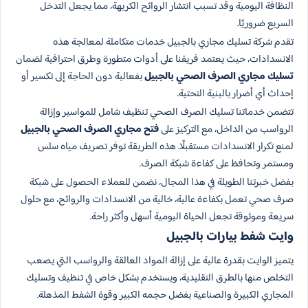
النظافة اليومية وقد تسبب انتشار الروائح الكريهة، مما يجعل التدخل
السريع ضروريًا.
تقدم شركة تسليك مجاري بالجبيل خدمات متكاملة لمعالجة هذه
الانسدادات، حيث يعتمد فريقنا على أدوات متطورة وطرق احترافية لضمان
تسليك مجاري الصرف الصحي بالجبيل
بفعالية دون الحاجة إلى تكسير أو
إحداث أي أضرار بالبنية التحتية.
تتضمن خدماتنا تسليك الصرف الصحي تنظيف شامل للمواسير وإزالة
الرواسب من الداخل، مع التركيز على
فتح مجاري الصرف الصحي بالجبيل
لمنع تكرار الانسدادات مستقبلًا. هذه الطريقة توفر تصريف مياه سلس
ومستمر وتحافظ على كفاءة شبكة الصرف.
بفضل خبرتنا الطويلة في هذا المجال، نضمن للعملاء الحصول على شبكة
صرف صحي تعمل بكفاءة عالية، خالية من الانسدادات والروائح، مع حلول
سريعة وموثوقة تجعل الحياة اليومية أسهل وأكثر راحة.
وايت شفط بيارات بالجبيل
يتميز الوايت بقدرة عالية على إزالة المواد العالقة والرواسب التي يصعب
التخلص منها بالطرق التقليدية، ويستخدم بشكل خاص في تنظيف وتسليك
المجاري الكبيرة والصناعية بفضل حجمه الكبير وقوة الشفط المذهلة.