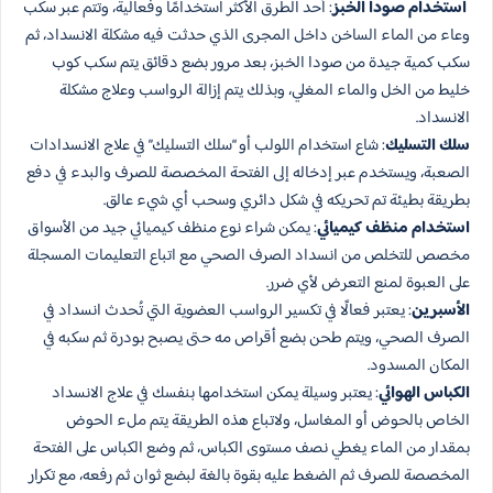
استخدام صودا الخبز
: أحد الطرق الأكثر استخدامًا وفعالية، وتتم عبر سكب
وعاء من الماء الساخن داخل المجرى الذي حدثت فيه مشكلة الانسداد، ثم
سكب كمية جيدة من صودا الخبز، بعد مرور بضع دقائق يتم سكب كوب
خليط من الخل والماء المغلي، وبذلك يتم إزالة الرواسب وعلاج مشكلة
الانسداد.
سلك التسليك
: شاع استخدام اللولب أو “سلك التسليك” في علاج الانسدادات
الصعبة، ويستخدم عبر إدخاله إلى الفتحة المخصصة للصرف والبدء في دفع
بطريقة بطيئة تم تحريكه في شكل دائري وسحب أي شيء عالق.
استخدام منظف كيميائي
: يمكن شراء نوع منظف كيميائي جيد من الأسواق
مخصص للتخلص من انسداد الصرف الصحي مع اتباع التعليمات المسجلة
على العبوة لمنع التعرض لأي ضرر.
الأسبرين
: يعتبر فعالًا في تكسير الرواسب العضوية التي تُحدث انسداد في
الصرف الصحي، ويتم طحن بضع أقراص مه حتى يصبح بودرة ثم سكبه في
المكان المسدود.
الكباس الهوائي
: يعتبر وسيلة يمكن استخدامها بنفسك في علاج الانسداد
الخاص بالحوض أو المغاسل، ولاتباع هذه الطريقة يتم ملء الحوض
بمقدار من الماء يغطي نصف مستوى الكباس، ثم وضع الكباس على الفتحة
المخصصة للصرف ثم الضغط عليه بقوة بالغة لبضع ثوان ثم رفعه، مع تكرار