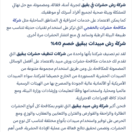
شركة رش حشرات في بقيق
لتجربة آمنة، فعّالة، ومضمونة، مع حل نهائي
للمشكلة وبيئة صحية لجميع أفراد أسرتك أو موظفيك.
كما يمكن الاعتماد على خدمات احترافية في المناطق الساحلية مثل
شركة
مكافحة حشرات بالخفجي
التي تركز على استخدام تقنيات حديثة تتناسب مع
طبيعة البيئة الرطبة وتساعد في منع انتشار الحشرات مرة أخرى.
شركة رش مبيدات​ ببقيق خصم 40%
لقد تم تصنيف شركتنا بأنها واحدة من
شركات تنظيف حشرات​ ببقيق
التي
تقدم لك خدمات مكافحة حشرات ورش مبيد بالاعتماد على أفضل الوسائل
المضمونة للمكافحة، بل وعن طريق استخدام مجموعة متنوعة من
المبيدات الحشرية المستوردة من الخارج خصيصًا لشركتنا، سواء المبيدات
الأمريكية أو الألمانية عالية الجودة والمصرح بها من الهيئات الرسمية
عالميا ومحليا، واستخدامها وفقًا لتعليمات وإرشادات وزارة البيئة، ومع
اتخاذ كافة الإجراءات الاحترازية.
فنحن أكبر
شركة رش مبيد ببقيق
التي تقوم بمكافحة كل أنواع الحشرات
الطائرة والزاحفة والقوارض والفئران والثعابين والعقارب والوزغ، ومع
الحرص على توفير واستخدام مبيدات بأنواع مختلفة لتناسب كل نوع من
الحشرات، وتضمن تحقيق نتائج فعالة من عملية الإبادة الحشرية، فمن أهم