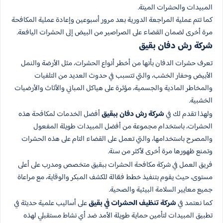
المبيدات والحشرات الميتة.
كما تتم عملية المراجعة الدورية بعد مرور أسبوعين وإعادة عملية المكافحة
مرة أخرى لضمان القضاء على الصراصير من البيض إلى الحشرات اليافعة.
شركة رش دفان بقيق
تعرف حشرات الدفان بأنها من أخطر أنواع الحشرات، مثل الأرضة والنمل
الأبيض وحفار الخشب، والتي تتسبب في حدوث العديد من التلفيات
والمخاطر المادية والجسمية، مؤثرة على هياكل المباني والأثاث والأرضيات
الخشبية.
ولهذا تقدم لك في
شركة رش دفان ببقيق
أفضل الخدمات لمكافحة هذه
الحشرات، باستخدام مجموعة من أفضل المبيدات طويلة المفعول
والمصرح باستخدامها، والتي تعمل على القضاء التام على هذه الحشرات
وتمنع ظهورها مرة أخرى لأكثر من سنة.
فريق العمل في شركة مكافحة الحشرات​ ببقيق متخصص ومدرب على أعلى
مستوى، حيث يقوم بتنفيذ خطط فعّالة للكشف المبكر والوقاية، مع مراعاة
جميع معايير السلامة البيئية والصحية.
كما نعتمد في
شركة تنظيف الحشرات​ في بقيق
على أساليب علمية حديثة في
تطبيق المبيدات لتأمين حماية طويلة الأمد ضد أي نشاط مستقبلي لهذه