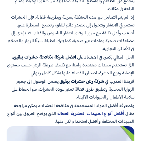
يتجمع على الطعام والأسطح النظيفة، مما يزيد من شعور الإحباط وعدم
الراحة في مكانك.
إذا لم يتم التعامل مع هذه المشكلة بسرعة وبطريقة فعّالة، فإن الحشرات
تستمر في الانتشار وتتحول إلى مصدر دائم للقلق، وتصبح السيطرة عليها
أصعب وأغلى تكلفة مع مرور الوقت. انتشار الناموس والذباب قد يؤدي إلى
مضاعفات صحية وعادات غير صحية، كما يترك انطباعًا سيئًا للزوار والعملاء
في الأماكن التجارية.
الحل المثالي يكمن في الاعتماد على
افضل شركة مكافحة حشرات​ ببقيق
،
التي تستخدم مبيدات معتمدة وآمنة مع تكييف طريقة الرش حسب مستوى
الإصابة ونوع الحشرة، لضمان القضاء عليها بشكل كامل ونهائي.
فريقنا المدرب في
شركة رش حشرات​ ببقيق
يضمن الوصول إلى جميع
الزوايا المخفية وتطبيق طرق فعّالة تمنع عودة الحشرات، مع الحفاظ على
سلامة الأطفال والحيوانات الأليفة.
ولمعرفة أفضل المواد المستخدمة في مكافحة الحشرات، يمكن مراجعة
مقال
أفضل أنواع المبيدات الحشرية الفعالة
الذي يوضح الفروق بين أنواع
المبيدات المختلفة وأفضل استخدام لكل منها.