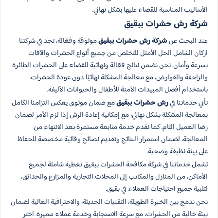
الأساليب المناسبة للقضاء عليها بشكل نهائي.
شركة رش حشرات​ ببقيق
عند البحث عن
شركة رش حشرات ببقيق
موثوقة وفعّالة، تجد في شركتنا
اركان الشامل الحل الأمثل للتخلص من جميع أنواع الحشرات والآفات
بسرعة وأمان. نحن نضمن نتائج فعّالة ونهائية للقضاء على الحشرات الطائرة
والزاحفة والقوارض، مع معالجة المشكلة نهائيًا دون عودة الحشرات،
باستخدام أفضل المبيدات الآمنة للأطفال والحيوانات الأليفة.
تأتي خدماتنا في
رش حشرات​ ببقيق
مع ضمان موثوق يعكس التزامنا الكامل
بمعالجة المشكلة بشكل نهائي، مع إمكانية إعادة الرش إذا لزم الأمر لضمان
رضا العميل التام. كما نقدم خدمة متابعة مستمرة بعد الانتهاء من
المعالجة، لضمان استمرار النتائج وتقديم نصائح وقائية مخصصة للحفاظ
على بيئة نظيفة وصحية.
تشمل خدماتنا في شركة مكافحة الحشرات ببقيق تغطية شاملة لجميع
الأماكن، من المنازل والمكاتب إلى المحلات التجارية والمزارع والحدائق،
لتلبية جميع احتياجات العملاء في بقيق.
نحن ندمج بين الخبرة الطويلة، التقنيات الحديثة، والاحترافية العالية لضمان
بيئة خالية من الحشرات، مع سرعة الاستجابة وخدمة عملاء مميزة. اختر