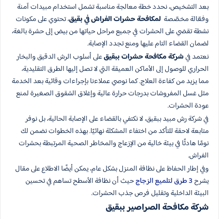
بعد التشخيص، نحدد خطة معالجة مناسبة تشمل استخدام مبيدات آمنة
وفعّالة مخصّصة
لمكافحة حشرات الفراش في بقيق
، تحتوي على مكونات
نشطة تقضي على الحشرات في جميع مراحل حياتها من بيض إلى حشرة بالغة،
لضمان القضاء التام عليها ومنع تجدد الإصابة.
نعتمد في
شركة مكافحة حشرات ببقيق
على أسلوب الرش الدقيق والبخار
الحراري للوصول إلى الأماكن العميقة التي لا تصل إليها الطرق التقليدية،
مما يزيد من كفاءة العلاج. كما نوصي عملاءنا بإجراءات وقائية بعد الخدمة
مثل غسل المفروشات بدرجات حرارة عالية وإغلاق الشقوق الصغيرة لمنع
عودة الحشرات.
في شركة رش مبيد ببقيق، لا نكتفي بالقضاء على الإصابة الحالية، بل نوفر
متابعة لاحقة للتأكد من اختفاء المشكلة نهائيًا. بهذه الخطوات نضمن لك
نومًا هادئًا في بيئة خالية من الإزعاج والمخاطر الصحية المرتبطة بحشرات
الفراش.
وفي إطار الحفاظ على نظافة المنزل بشكل عام، يمكن أيضًا الاطلاع على مقال
يشرح
3 طرق لتلميع الزجاج
حيث أن نظافة الأسطح تساهم في تحسين
البيئة الداخلية وتقليل فرص جذب الحشرات.
شركة مكافحة الصراصير ببقيق