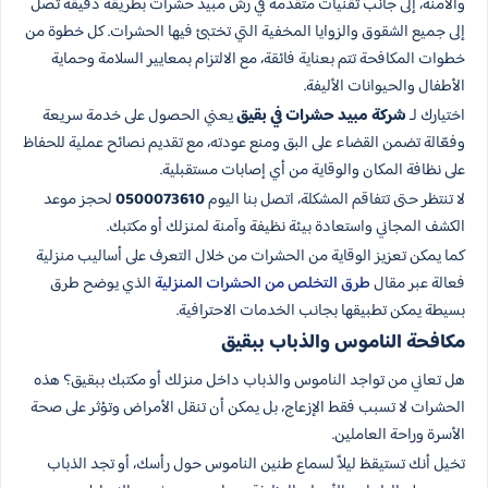
والآمنة، إلى جانب تقنيات متقدمة في رش مبيد حشرات بطريقة دقيقة تصل
إلى جميع الشقوق والزوايا المخفية التي تختبئ فيها الحشرات. كل خطوة من
خطوات المكافحة تتم بعناية فائقة، مع الالتزام بمعايير السلامة وحماية
الأطفال والحيوانات الأليفة.
اختيارك لـ
شركة مبيد حشرات في بقيق
يعني الحصول على خدمة سريعة
وفعّالة تضمن القضاء على البق ومنع عودته، مع تقديم نصائح عملية للحفاظ
على نظافة المكان والوقاية من أي إصابات مستقبلية.
لا تنتظر حتى تتفاقم المشكلة، اتصل بنا اليوم
0500073610
لحجز موعد
الكشف المجاني واستعادة بيئة نظيفة وآمنة لمنزلك أو مكتبك.
كما يمكن تعزيز الوقاية من الحشرات من خلال التعرف على أساليب منزلية
فعالة عبر مقال
طرق التخلص من الحشرات المنزلية
الذي يوضح طرق
بسيطة يمكن تطبيقها بجانب الخدمات الاحترافية.
مكافحة الناموس والذباب ببقيق
هل تعاني من تواجد الناموس والذباب داخل منزلك أو مكتبك ببقيق؟ هذه
الحشرات لا تسبب فقط الإزعاج، بل يمكن أن تنقل الأمراض وتؤثر على صحة
الأسرة وراحة العاملين.
تخيل أنك تستيقظ ليلاً لسماع طنين الناموس حول رأسك، أو تجد الذباب