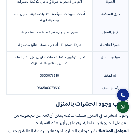
الخبرة
أكثر من 5 سنوات خبرة في مجال مكافحة الحشرات
طرق المكافحة
أحدث المبيدات المرخّصة – تقنيات حديثة – حلول آمنة
وصديقة للبيئة
فريق العمل
فنيون مدربون – خبرة عالية – متابعة دورية
الميزة التنافسية
سرعة الاستجابة – أسعار مناسبة – نتائج مضمونة
مواعيد العمل
نحن متوفرون دائمًا لخدمات الطوارئ على مدار الساعة
لضمان راحتك وسلامة منزلك.
رقم الهاتف
0500073610
رقم الواتساب
+966500073610
أسباب وجود الحشرات بالمنزل
وجود الحشرات في المنزل مشكلة شائعة يمكن أن تنتج عن مجموعة من
العوامل الخارجية والداخلية، وفيما يلي أبرز هذه الأسباب:
العوامل المناخية
: تؤثر درجات الحرارة المرتفعة والرطوبة العالية في جذب