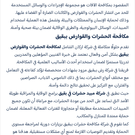
المقصود بمكافحة الآفات هو مجموعة الإجراءات والوسائل المستخدمة
للحد من انتشار الحشرات والقوارض والكائنات الضارة أو القضاء عليها،
وذلك لحماية الإنسان والممتلكات والبيئة. وتشمل هذه العملية استخدام
المبيدات، الوسائل البيولوجية، والطرق الوقائية لضمان بيئة صحية وآمنة.
مكافحة الحشرات والقوارض​ ببقيق
نقدم حلولًا متكاملة في شركة اركان الشامل
لمكافحة الحشرات والقوارض
ببقيق
بشكل آمن وفعال. نعتمد على خبرة الفنيين المؤهلين والمدربين
تدريبًا مستمرًا لضمان استخدام أحدث الأساليب العلمية في المكافحة.
فريقنا في شركة رش​ ببقيق مزود بشهادات متخصصة تؤكد كفاءته في التعامل
مع مختلف أنواع الحشرات، بما في ذلك الناموس، الذباب، الصراصير،
والفئران، مع التركيز على تحقيق نتائج دائمة وآمنة.
حيث نطبق في
شركة مبيد حشرات​ في بقيق
برامج الوقاية والمراقبة طويلة
الأمد التي تساعد على الحد من عودة الحشرات، مع مراعاة أن تكون جميع
المبيدات المستخدمة مطابقة أو متجاوزة للفترات الفعالية المعلنة، لضمان
حماية ممتدة للمنازل والمكاتب.
كما نقوم في شركة مكافحة حشرات ببقيق بزيارات دورية لمراجعة مستوى
الحماية وتقديم التوصيات اللازمة لمنع أي مشكلات مستقبلية. هدفنا هو