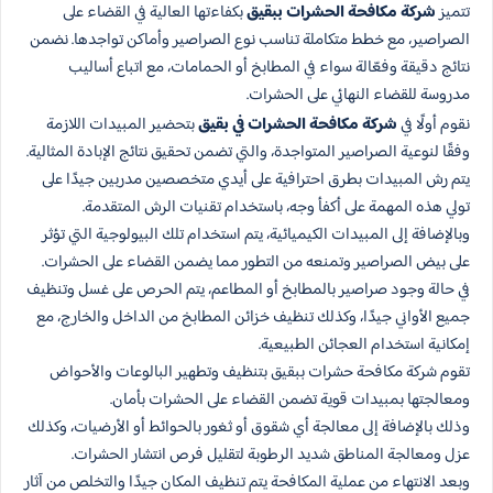
تتميز
شركة مكافحة الحشرات ببقيق
بكفاءتها العالية في القضاء على
الصراصير، مع خطط متكاملة تناسب نوع الصراصير وأماكن تواجدها. نضمن
نتائج دقيقة وفعّالة سواء في المطابخ أو الحمامات، مع اتباع أساليب
مدروسة للقضاء النهائي على الحشرات.
نقوم أولًا في
شركة مكافحة الحشرات في بقيق
بتحضير المبيدات اللازمة
وفقًا لنوعية الصراصير المتواجدة، والتي تضمن تحقيق نتائج الإبادة المثالية.
يتم رش المبيدات بطرق احترافية على أيدي متخصصين مدربين جيدًا على
تولي هذه المهمة على أكفأ وجه، باستخدام تقنيات الرش المتقدمة.
وبالإضافة إلى المبيدات الكيميائية، يتم استخدام تلك البيولوجية التي تؤثر
على بيض الصراصير وتمنعه من التطور مما يضمن القضاء على الحشرات.
في حالة وجود صراصير بالمطابخ أو المطاعم، يتم الحرص على غسل وتنظيف
جميع الأواني جيدًا، وكذلك تنظيف خزائن المطابخ من الداخل والخارج، مع
إمكانية استخدام العجائن الطبيعية.
تقوم شركة مكافحة حشرات ببقيق بتنظيف وتطهير البالوعات والأحواض
ومعالجتها بمبيدات قوية تضمن القضاء على الحشرات بأمان.
وذلك بالإضافة إلى معالجة أي شقوق أو ثغور بالحوائط أو الأرضيات، وكذلك
عزل ومعالجة المناطق شديد الرطوبة لتقليل فرص انتشار الحشرات.
وبعد الانتهاء من عملية المكافحة يتم تنظيف المكان جيدًا والتخلص من آثار