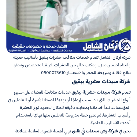
شركة أركان الشامل تقدم خدمات مكافحة حشرات ببقيق بأساليب حديثة
وآمنة، لضمان منزل ومكتب خالٍ من الحشرات. فريقنا متخصص ويحقق
نتائج فعّالة وسريعة. للحجز والاستفسار 0500073610
شركة مبيدات حشرية​ ببقيق
تقدم
شركة مبيدات حشرية ببقيق
خدمات متكاملة للقضاء على جميع
أنواع الحشرات التي قد تسبب إزعاجًا أو تهديدًا لصحة الأسرة أو العاملين في
المؤسسات. تبدأ خدماتنا بمعاينة دقيقة للمكان لتحديد نوع الحشرة
وأسباب انتشارها، ثم نضع خطة مدروسة للتخلص منها نهائيًا باستخدام
أحدث الأساليب العلمية.
نحن في
شركة رش مبيدات​ في بقيق
نولي أهمية قصوى لسلامة عملائنا،