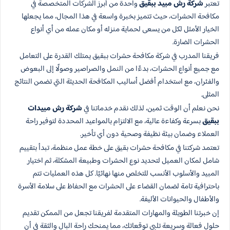
تعتبر
شركة رش مبيد ببقيق
واحدة من أبرز الشركات المتخصصة في
مكافحة الحشرات، حيث تتميز بخبرة واسعة في هذا المجال، مما يجعلها
الخيار الأمثل لكل من يسعى لحماية منزله أو مكان عمله من أي أنواع
الحشرات الضارة.
فريقنا المدرب في شركة مكافحة حشرات ببقيق يمتلك القدرة على التعامل
مع جميع أنواع الحشرات، بدءًا من النمل والصراصير وصولًا إلى البعوض
والفئران، مع استخدام أفضل أساليب المكافحة الحديثة التي تضمن النتائج
المثلى.
نحن نعلم أن الوقت ثمين، لذلك نقدم خدماتنا في
شركة رش مبيدات
ببقيق
بسرعة وكفاءة عالية، مع الالتزام بالمواعيد المحددة لتوفير راحة
العملاء وضمان بيئة نظيفة وصحية دون أي تأخير.
تعتمد شركتنا في مكافحة حشرات بقيق على خطة عمل منظمة، تبدأ بتقييم
شامل لمكان العميل لتحديد نوع الحشرات وطبيعة المشكلة، ثم اختيار
المبيد والأسلوب الأنسب للتخلص منها نهائيًا. كل هذه العمليات تتم
باحترافية تامة لضمان القضاء على الحشرات مع الحفاظ على سلامة الأسرة
والأطفال والحيوانات الأليفة.
إن خبرتنا الطويلة والمهارات المتقدمة لفريقنا تجعل من الممكن تقديم
حلول فعالة وسريعة تلبي توقعاتك، مما يمنحك راحة البال والثقة في أن