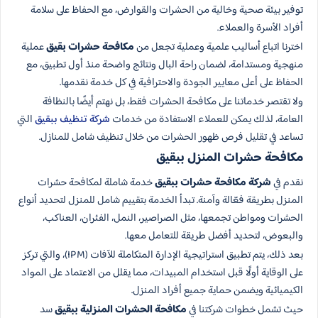
توفير بيئة صحية وخالية من الحشرات والقوارض، مع الحفاظ على سلامة
أفراد الأسرة والعملاء.
اخترنا اتباع أساليب علمية وعملية تجعل من
مكافحة حشرات بقيق
عملية
منهجية ومستدامة، لضمان راحة البال ونتائج واضحة منذ أول تطبيق، مع
الحفاظ على أعلى معايير الجودة والاحترافية في كل خدمة نقدمها.
ولا تقتصر خدماتنا على مكافحة الحشرات فقط، بل نهتم أيضًا بالنظافة
العامة، لذلك يمكن للعملاء الاستفادة من خدمات
شركة تنظيف ببقيق
التي
تساعد في تقليل فرص ظهور الحشرات من خلال تنظيف شامل للمنازل.
مكافحة حشرات المنزل​ ببقيق
نقدم في
شركة مكافحة حشرات ببقيق
خدمة شاملة لمكافحة حشرات
المنزل بطريقة فعّالة وآمنة. تبدأ الخدمة بتقييم شامل للمنزل لتحديد أنواع
الحشرات ومواطن تجمعها، مثل الصراصير، النمل، الفئران، العناكب،
والبعوض، لتحديد أفضل طريقة للتعامل معها.
بعد ذلك، يتم تطبيق استراتيجية الإدارة المتكاملة للآفات (IPM)، والتي تركز
على الوقاية أولًا قبل استخدام المبيدات، مما يقلل من الاعتماد على المواد
الكيميائية ويضمن حماية جميع أفراد المنزل.
حيث تشمل خطوات شركتنا في
مكافحة الحشرات المنزلية​ ببقيق
سد