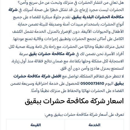
هل تعاني من انتشار الحشرات في منزلك وتبحث عن حل سريع وآمن؟
الحشرات ليست مجرد إزعاج، بل قد تشكل خطرًا على صحة أسرتك. في
شركة
مكافحة الحشرات البلدية ببقيق
، نقدم حلولًا مبتكرة للقضاء على جميع
أنواع الحشرات، باستخدام مبيدات آمنة وصديقة للبيئة تضمن حماية
الأطفال والحيوانات الأليفة، دون الإضرار بالمنزل. الخدمة تشمل الكشف
الكامل على أماكن تجمع الحشرات وتطبيق إجراءات وقائية تمنع عودتها.
تخيل منزلك نظيفًا وخاليًا من الحشرات، مع راحة بال تامة وبيئة صحية لكل
أفراد الأسرة. نحن نضمن لك في
شركة مكافحة حشرات بقيق
سرعة
الاستجابة لكل مشكلة وحلها بكفاءة، مع ضمان نتائج فعّالة منذ أول زيارة،
لتستمتع بمنزل هادئ وآمن دون أي قلق.
لا تنتظر حتى تتفاقم المشكلة، تواصل مع
افضل شركة مكافحة حشرات​
ببقيق
اليوم
0500073610
للحصول على خدمة احترافية وسريعة تضمن
القضاء على الحشرات نهائيًا والحفاظ على منزلك نظيفًا وآمنًا.
اسعار شركة مكافحة حشرات ببقيق
تعرف على أسعار شركة مكافحة حشرات ببقيق وهي:
الخدمة
القيمة