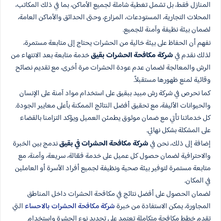
المنازل فقط، بل تشمل تغطية شاملة لجميع الأماكن، بما في ذلك المكاتب،
المحلات التجارية، المستودعات، المزارع، وحتى الحدائق والأماكن العامة،
لضمان بيئة نظيفة وآمنة للجميع.
نفهم أن الحفاظ على بيئة خالية من الحشرات يحتاج إلى متابعة مستمرة،
لذلك نقدم في
شركة مكافحة الحشرات بقيق
خدمة متابعة بعد الانتهاء من
الرش والمعالجة لضمان عدم عودة الحشرات مرة أخرى، مع تقديم نصائح
وقائية لمنع ظهورها مستقبلاً.
كما نحرص في شركة رش مبيد ببقيق على استخدام مواد آمنة على الإنسان
والحيوانات الأليفة، مع تحقيق أفضل النتائج الممكنة بأعلى معايير الجودة.
كل خدماتنا تأتي مع ضمان موثوق يطمئن العميل ويؤكد التزامنا بالقضاء
على المشكلة بشكل نهائي.
إضافة إلى ذلك، نحن في
شركة مكافحة الحشرات في بقيق
ندمج بين الخبرة
والاحترافية لضمان حصول كل عميل على خدمة فعّالة، سريعة، وآمنة، مع
متابعة مستمرة لتوفير بيئة صحية ونظيفة لجميع أفراد الأسرة أو العاملين
في المكان.
لضمان الحصول على أفضل نتائج في مكافحة الحشرات داخل المناطق
المجاورة، يمكن الاستفادة من خبرة
شركة مكافحة الحشرات بالاحساء
التي
تقدم خطط مكافحة متكاملة تعتمد على تحديد نوع الحشرة واستخدام