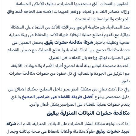
الشقوق والفتحات التي تستخدمها الحشرات، تنظيف الأماكن الحساسة
وإزالة مصادر الغذاء والمياه، ووضع المبيدات الآمنة عند الحاجة فقط وفق
الجرعات والمواصفات المعتمدة.
بعد المعالجة، يتم متابعة الوضع ومراقبته للتأكد من القضاء على المشكلة
نهائيًا، مع تقديم نصائح عملية للوقاية طويلة الأمد والحفاظ على بيئة منزلية
صحية ونظيفة. باختيار
شركة مكافحة حشرات بقيق
، يحصل العميل على
خدمة متكاملة تجمع بين الدقة العلمية والنتائج العملية، مع ضمان القضاء
على الحشرات نهائيًا وراحة بال كاملة داخل المنزل.
الخدمة مصممة لتوفير بيئة آمنة لجميع أفراد الأسرة والحيوانات الأليفة،
مع التركيز على الجودة والفعالية في كل خطوة من خطوات مكافحة حشرات
بقيق.
وفي حال كنت تعاني من مشكلة الصراصير داخل المطبخ، يمكنك الاطلاع على
دليل متخصص يشرح
أفضل طريقة للقضاء على صراصير المطبخ
والذي
يقدم خطوات عملية للقضاء على الصراصير بشكل فعال وآمن.
مكافحة حشرات النباتات المنزلية​ ببقيق
إذا كنت تواجه مشكلة انتشار الحشرات على النباتات المنزلية، تقدم لك
شركة
مبيد حشرات ببقيق
حلولًا متكاملة وفعّالة للحفاظ على صحة نباتاتك وجمال