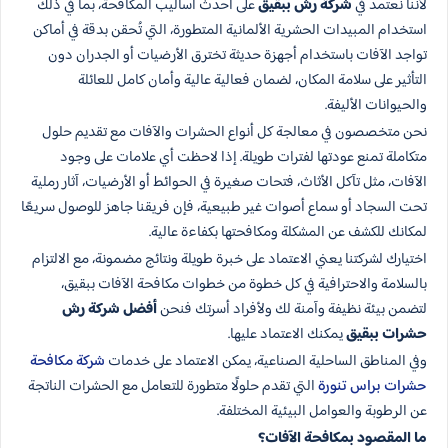
لأننا نعتمد في
شركة رش​ ببقيق
على أحدث أساليب المكافحة، بما في ذلك
استخدام المبيدات الحشرية الألمانية المتطورة، التي تُحقن بدقة في أماكن
تواجد الآفات باستخدام أجهزة حديثة تخترق الأرضيات أو الجدران دون
التأثير على سلامة المكان، لضمان فعالية عالية وأمان كامل للعائلة
والحيوانات الأليفة.
نحن متخصصون في معالجة كل أنواع الحشرات والآفات مع تقديم حلول
متكاملة تمنع عودتها لفترات طويلة. إذا لاحظت أي علامات على وجود
الآفات، مثل تآكل الأثاث، فتحات صغيرة في الحوائط أو الأرضيات، آثار رملية
تحت السجاد أو سماع أصوات غير طبيعية، فإن فريقنا جاهز للوصول سريعًا
لمكانك للكشف عن المشكلة ومكافحتها بكفاءة عالية.
اختيارك لشركتنا يعني الاعتماد على خبرة طويلة ونتائج مضمونة، مع الالتزام
بالسلامة والاحترافية في كل خطوة من خطوات مكافحة الآفات ببقيق،
لتضمن بيئة نظيفة وآمنة لك ولأفراد أسرتك فنحن
أفضل شركة رش
حشرات​ ببقيق
يمكنك الاعتماد عليها.
وفي المناطق الساحلية الصناعية، يمكن الاعتماد على خدمات
شركة مكافحة
حشرات براس تنورة
التي تقدم حلولًا متطورة للتعامل مع الحشرات الناتجة
عن الرطوبة والعوامل البيئية المختلفة.
ما المقصود بمكافحة الآفات؟