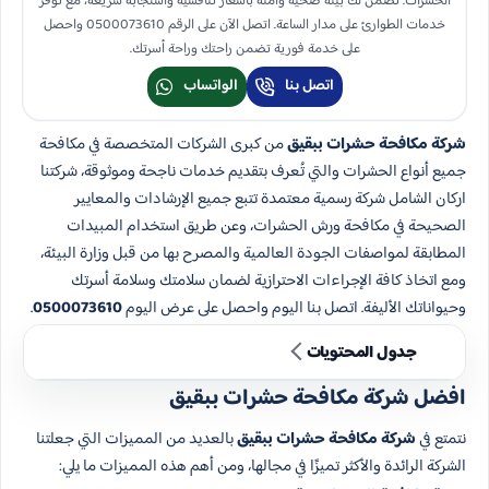
الحشرات. نضمن لك بيئة صحية وآمنة بأسعار تنافسية واستجابة سريعة، مع توفر
خدمات الطوارئ على مدار الساعة. اتصل الآن على الرقم 0500073610 واحصل
على خدمة فورية تضمن راحتك وراحة أسرتك.
اتصل بنا
الواتساب
شركة مكافحة حشرات ببقيق
من كبرى الشركات المتخصصة في مكافحة
جميع أنواع الحشرات والتي تُعرف بتقديم خدمات ناجحة وموثوقة، شركتنا
اركان الشامل شركة رسمية معتمدة تتبع جميع الإرشادات والمعايير
الصحيحة في مكافحة ورش الحشرات، وعن طريق استخدام المبيدات
المطابقة لمواصفات الجودة العالمية والمصرح بها من قبل وزارة البيئة،
ومع اتخاذ كافة الإجراءات الاحترازية لضمان سلامتك وسلامة أسرتك
وحيواناتك الأليفة. اتصل بنا اليوم واحصل على عرض اليوم
0500073610
.
جدول المحتويات
افضل شركة مكافحة حشرات ببقيق
نتمتع في
شركة مكافحة حشرات ببقيق
بالعديد من المميزات التي جعلتنا
الشركة الرائدة والأكثر تميزًا في مجالها، ومن أهم هذه المميزات ما يلي: