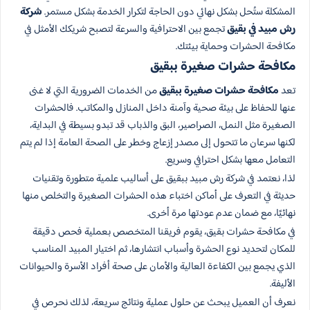
المشكلة ستُحل بشكل نهائي دون الحاجة لتكرار الخدمة بشكل مستمر.
شركة
رش مبيد في بقيق
تجمع بين الاحترافية والسرعة لتصبح شريكك الأمثل في
مكافحة الحشرات وحماية بيئتك.
مكافحة حشرات صغيرة​ ببقيق
تعد
مكافحة حشرات صغيرة ببقيق
من الخدمات الضرورية التي لا غنى
عنها للحفاظ على بيئة صحية وآمنة داخل المنازل والمكاتب. فالحشرات
الصغيرة مثل النمل، الصراصير، البق والذباب قد تبدو بسيطة في البداية،
لكنها سرعان ما تتحول إلى مصدر إزعاج وخطر على الصحة العامة إذا لم يتم
التعامل معها بشكل احترافي وسريع.
لذا، نعتمد في شركة رش مبيد ببقيق على أساليب علمية متطورة وتقنيات
حديثة في التعرف على أماكن اختباء هذه الحشرات الصغيرة والتخلص منها
نهائيًا، مع ضمان عدم عودتها مرة أخرى.
في مكافحة حشرات بقيق، يقوم فريقنا المتخصص بعملية فحص دقيقة
للمكان لتحديد نوع الحشرة وأسباب انتشارها، ثم اختيار المبيد المناسب
الذي يجمع بين الكفاءة العالية والأمان على صحة أفراد الأسرة والحيوانات
الأليفة.
نعرف أن العميل يبحث عن حلول عملية ونتائج سريعة، لذلك نحرص في