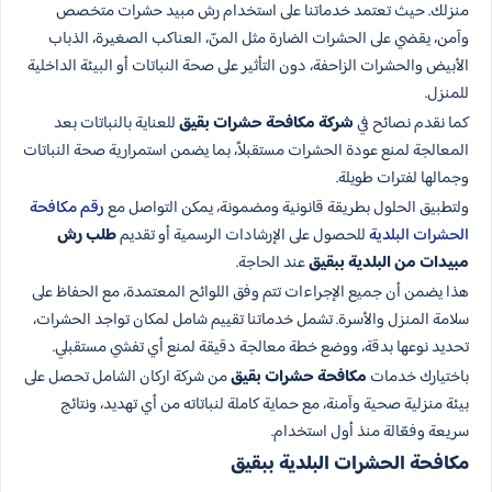
منزلك. حيث تعتمد خدماتنا على استخدام رش مبيد حشرات متخصص
وآمن، يقضي على الحشرات الضارة مثل المنّ، العناكب الصغيرة، الذباب
الأبيض والحشرات الزاحفة، دون التأثير على صحة النباتات أو البيئة الداخلية
للمنزل.
كما نقدم نصائح في
شركة مكافحة حشرات بقيق
للعناية بالنباتات بعد
المعالجة لمنع عودة الحشرات مستقبلاً، بما يضمن استمرارية صحة النباتات
وجمالها لفترات طويلة.
ولتطبيق الحلول بطريقة قانونية ومضمونة، يمكن التواصل مع
رقم مكافحة
الحشرات البلدية
للحصول على الإرشادات الرسمية أو تقديم
طلب رش
مبيدات من البلدية ببقيق
عند الحاجة.
هذا يضمن أن جميع الإجراءات تتم وفق اللوائح المعتمدة، مع الحفاظ على
سلامة المنزل والأسرة. تشمل خدماتنا تقييم شامل لمكان تواجد الحشرات،
تحديد نوعها بدقة، ووضع خطة معالجة دقيقة لمنع أي تفشي مستقبلي.
باختيارك خدمات
مكافحة حشرات بقيق
من شركة اركان الشامل تحصل على
بيئة منزلية صحية وآمنة، مع حماية كاملة لنباتاته من أي تهديد، ونتائج
سريعة وفعّالة منذ أول استخدام.
مكافحة الحشرات البلدية​ ببقيق