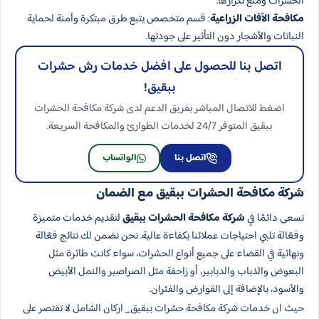
الحشرات ومنع تكرارها.
مكافحة الآفات الزراعية
: قسم متخصص يتبع طرق مبتكرة وآمنة لحماية
النباتات والأشجار دون التأثير على جودتها.
اتصل بنا للحصول على افضل خدمات رش حشرات​
ببقيق!
اضغط للاتصال المباشر بفريق الدعم لدى شركة مكافحة الحشرات
ببقيق المتوفر 24/7 لخدمات الطوارئ والمكافحة السريعة.
اتصل بنا
الواتساب
شركة مكافحة الحشرات​ ببقيق مع الضمان
نسعى دائمًا في
شركة مكافحة الحشرات ببقيق
لتقديم خدمات متميزة
وفعّالة تلبي احتياجات عملائنا بكفاءة عالية. نحن نضمن لك نتائج فعّالة
ونهائية في القضاء على جميع أنواع الحشرات، سواء كانت طائرة مثل
البعوض والذباب والدبابير، أو زاحفة مثل الصراصير والنمل الأبيض
والأسود، بالإضافة إلى القوارض والفئران.
حيث ان خدمات شركة مكافحة حشرات ببقيق_ اركان الشامل لا تقتصر على