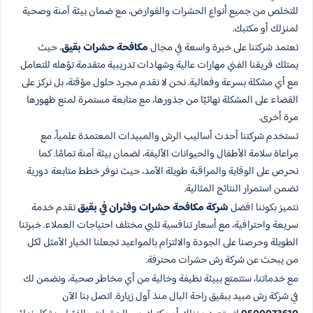
للتخلص من جميع أنواع الحشرات والقوارض، مع ضمان بيئة آمنة وصحية
لمنزلك أو مكتبك.
تعتمد شركتنا على خبرة واسعة في مجال
مكافحة حشرات بقيق
، حيث
يمتلك فريقنا الفني مهارات عالية وشهادات تدريبية متقدمة تؤهله للتعامل
مع أي مشكلة بسرعة وفعالية. نحن لا نقدم مجرد حلول مؤقتة، بل نركز على
القضاء على المشكلة نهائيًا من جذورها، مع متابعة مستمرة لمنع ظهورها
مرة أخرى.
تستخدم شركتنا أحدث أساليب الرش والمبيدات المعتمدة علمياً، مع
مراعاة سلامة الأطفال والحيوانات الأليفة، لضمان بيئة آمنة تمامًا. كما
نحرص على الوقاية والمراقبة طويلة الأمد، حيث نوفر خطط متابعة دورية
تضمن استمرار النتائج المثالية.
نتميز بكوننا افضل
شركة مكافحة حشرات وفئران في بقيق
تقدم خدمة
سريعة واحترافية، مع أسعار تنافسية تلبي مختلف احتياجات العملاء. خبرتنا
الطويلة وحرصنا على الجودة والالتزام بالمواعيد تجعلنا الخيار الأمثل لكل
من يبحث عن شركة رش حشرات محترفة.
مع خدماتنا، ستتمتع ببيئة نظيفة وخالية من أي مخاطر صحية، ونضمن لك
في شركة رش مبيد ببقيق راحة البال منذ أول زيارة. اتصل بنا الآن