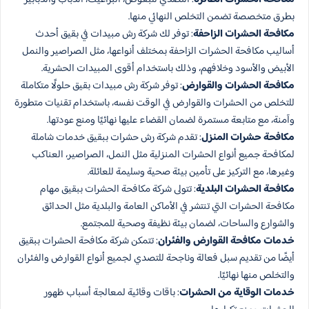
بطرق متخصصة تضمن التخلص النهائي منها.
مكافحة الحشرات الزاحفة
: توفر لك شركة رش مبيدات​ في بقيق أحدث
أساليب مكافحة الحشرات الزاحفة بمختلف أنواعها، مثل الصراصير والنمل
الأبيض والأسود وخلافهم، وذلك باستخدام أقوى المبيدات الحشرية.
مكافحة الحشرات والقوارض​
: توفر شركة رش مبيدات​ بقيق حلولًا متكاملة
للتخلص من الحشرات والقوارض في الوقت نفسه، باستخدام تقنيات متطورة
وآمنة، مع متابعة مستمرة لضمان القضاء عليها نهائيًا ومنع عودتها.
مكافحة حشرات المنزل​
: تقدم شركة رش حشرات​ ببقيق خدمات شاملة
لمكافحة جميع أنواع الحشرات المنزلية مثل النمل، الصراصير، العناكب
وغيرها، مع التركيز على تأمين بيئة صحية وسليمة للعائلة.
مكافحة الحشرات البلدية​
: تتولى شركة مكافحة الحشرات ببقيق مهام
مكافحة الحشرات التي تنتشر في الأماكن العامة والبلدية مثل الحدائق
والشوارع والساحات، لضمان بيئة نظيفة وصحية للمجتمع.
خدمات مكافحة القوارض والفئران
: تتمكن شركة مكافحة الحشرات ببقيق
أيضًا من تقديم سبل فعالة وناجحة للتصدي لجميع أنواع القوارض والفئران
والتخلص منها نهائيًا.
خدمات الوقاية من الحشرات
: باقات وقائية لمعالجة أسباب ظهور