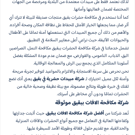
لذلك نعتمد فقط على مبيدات معتمدة من البلدية ومرخصة من الجهات
المختصة لضمان فعاليتها وأمانها.
كما أننا نستخدم في مكافحة حشرات بقيق منتجات صديقة للبيئة لا تترك أي
أثر ضار، مما يجعلها الخيار الأمثل للحفاظ على نظافة المكان وصحة أفراده.
والأهم من ذلك أن جميع المبيدات التي نستعملها آمنة تمامًا على الأطفال
والحيوانات الأليفة، حيث نراعي أعلى معايير السلامة في التطبيق.
تشمل خدماتنا في شركة مكافحة الحشرات​ ببقيق مكافحة النمل، الصراصير،
البق، الذباب، الناموس، والقوارض، مع ضمان عدم عودة المشكلة بفضل
أسلوبنا المتكامل الذي يجمع بين الرش والمعالجة الوقائية.
نحن نحرص على سرعة الاستجابة والالتزام بالمواعيد لتوفير تجربة مريحة
وآمنة لكل عميل. اختيارك لـ
شركة مبيدات حشرية في بقيق
يعني أنك تضع
ثقتك في خبرة طويلة ونتائج مضمونة، مع بيئة نظيفة وصحية خالية من
الحشرات تمامًا ودون أي مخاطر على أسرتك.
شركة مكافحة الافات​ ببقيق موثوقة
تُعد شركتنا من
أفضل شركة مكافحة الافات ببقيق
، حيث أثبتت جدارتها
وكفاءتها العالية في التعامل مع جميع أنواع الحشرات والآفات المنزلية
والحدائقية، مع تقديم حلول فعّالة وطويلة الأمد للسيطرة عليها.