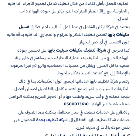
المكيف للعمل بأعلى كفاءة من خلال تنظيف شامل لجميع الأجزاء الداخلية
والخارجية، مع إزالة الغبار المتراكم الذي يؤثر على جودة الهواء داخل
المنزل.
نعتمد في شركة اركان الشامل في عملنا على أساليب احترافية في
غسيل
مكيفات بابها
تضمن تنظيف الفلاتر والمراوح والمجاري الداخلية بدقة عالية
دون التسبب في أي ضرر للجهاز.
كما نحرص في
شركة تنظيف مكيفات سبليت بابها
على تحسين جودة
الهواء الخارج من المكيف بعد عملية التنظيف، مما يساهم في خلق بيئة
صحية داخل المنزل ويقلل من مسببات الحساسية والروائح غير المرغوبة،
بالإضافة إلى رفع كفاءة التبريد بشكل ملحوظ.
وتقدم شركة تنظيف بابها خدماتها لجميع أنواع المكيفات، بما في ذلك
المكيفات السبليت والشباك، مع اهتمام كامل بالتفاصيل لضمان أفضل
نتيجة ممكنة في وقت سريع. ولطلب مهام أو الحجز السريع يمكنك التواصل
معنا مباشرة عبر الهاتف:
0500073610
.
وللاطلاع على خدمات تنظيف في مدن مختلفة، يمكنك بعد التعرف على
خدمات شركة تنظيف بابها الانتقال إلى
شركة تنظيف بجدة
للحصول على
نفس جودة باقات في مدينة كبرى.