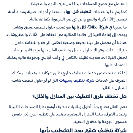
التعامل مع جميع المساحات بدءًا من غرف النوم والمعيشة.
كما يتم تنفيذ خدمات
تنظيف فلل ابها
باستخدام أدوات حديثة ومواد آمنة
تضمن إزالة الأتربة والبقع والروائح غير المرغوبة بكفاءة عالية.
ما يميزنا في
شركة نظافة فلل بابها
هو تقديم حلول تنظيف عميق وشامل
يهدف إلى إعادة الفيلا إلى حالتها المثالية مع الحفاظ على الأثاث والمفروشات.
هدفنا أن تحصل على بيئة نظيفة وصحية تعكس الراحة والفخامة داخل
منزلك، لذلك نوفر لك حلول غسيل وتنظيف الفلل بابها موثوقة وسريعة
تجعل الفيلا الخاصة بك نظيفة بالكامل في وقت قياسي وبجودة عالية يمكنك
الاعتماد عليها.
إذا كنت تبحث عن خدمات تنظيف خارج نطاق شركة تنظيف بابها، يمكنك
التعرف على خدمات
شركة تنظيف بسيهات
التي توفر حلول تنظيف شاملة
للمنازل والفلل.
هل تختلف طرق التنظيف بين المنازل والفلل؟
نعم، الفلل تحتاج وقتًا أطول وتقنيات تنظيف أوسع نظرًا للمساحات الكبيرة
وتعدد الغرف، بينما المنازل الصغيرة تعتمد على تنظيم أسرع لكن بنفس
مستوى الجودة والدقة في التنفيذ.
شركة تنظيف شقق بعد التشطيب بأبها