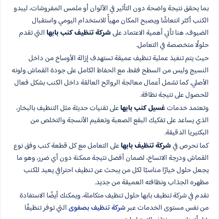
بما يحقق نتيجة واضحة دون التأثير في الألوان أو ملمس المفروشات، ليبدو
الكنب أكثر انتعاشًا ويصبح المكان مهيأً للاستخدام اليومي واستقبال
الضيوف، هنا تأتي أهمية الاعتماد على
شركة تنظيف كنب بابها
التي تقدم
حلولًا متخصصة في التعامل.
حيث يتم تنفيذ عملية تنظيف عميقة تستهدف إزالة الأوساخ من داخل
النسيج وليس من السطح فقط، مع الحفاظ الكامل على جودة القماش ولونه
الأصلي. كما تشمل أعمال معالجة الروائح العالقة داخل الكنب بشكل فعال
للحصول على نتيجة نظافة.
وتعتمد خدمات
غسيل كنب بابها
على تقنيات حديثة مثل التنظيف بالبخار،
الذي يساعد على تفكيك البقع الصعبة وتعقيم الأنسجة والتخلص من
البكتيريا الدقيقة.
كما نحرص في
شركة تنظيف بابها
على التعامل مع كل قطعة كنب وفق نوع
القماش ودرجة الاتساخ، لضمان أفضل نتيجة ممكنة دون أي ضرر، وهو ما
يجعل حلول خيارًا مناسبًا لكل من يبحث عن تنظيف احترافي يعيد للكنب
مظهره الجذاب ونظافته العميقة من جديد.
نقدم في شركة تنظيف بابها حلول تنظيف متكاملة، ويمكنك أيضًا الاستفادة
من نفس مستوى الخدمات عبر
شركة تنظيف بصفوى
التي توفر تنظيفًا