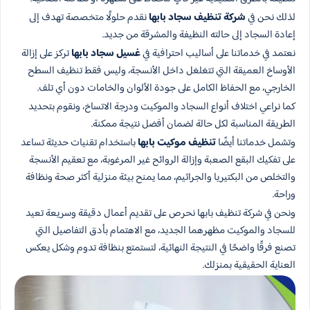
لذلك نحن في
شركة تنظيف سجاد بابها
نقدم حلولًا متخصصة تهدف إلى
إعادة السجاد إلى حالته النظيفة والمشرقة من جديد.
نعتمد في خدماتنا على أساليب احترافية في
غسيل سجاد بابها
تركز على إزالة
الأوساخ العميقة التي تتغلغل داخل الأنسجة، وليس فقط تنظيف السطح
الخارجي، مع الحفاظ الكامل على جودة الألوان والخامات دون أي تلف.
كما نراعي اختلاف أنواع السجاد والموكيت ودرجة الاتساخ، ونقوم بتحديد
الطريقة المناسبة لكل حالة لضمان أفضل نتيجة ممكنة.
وتشمل خدماتنا أيضًا
تنظيف موكيت بابها
باستخدام تقنيات حديثة تساعد
على تفكيك البقع الصعبة وإزالة الروائح غير المرغوبة، مع تعقيم الأنسجة
والتخلص من البكتيريا والجراثيم، مما يمنح بيئة منزلية أكثر صحة ونظافة
وراحة.
ونحن في شركة تنظيف بابها نحرص على تقديم أعمال دقيقة وسريعة تعيد
للسجاد والموكيت مظهرهما الجديد، مع الاهتمام بأدق التفاصيل التي
تصنع فرقًا واضحًا في النتيجة النهائية، لتستمتع بنظافة تدوم وشكل يعكس
العناية الحقيقية بمنزلك.