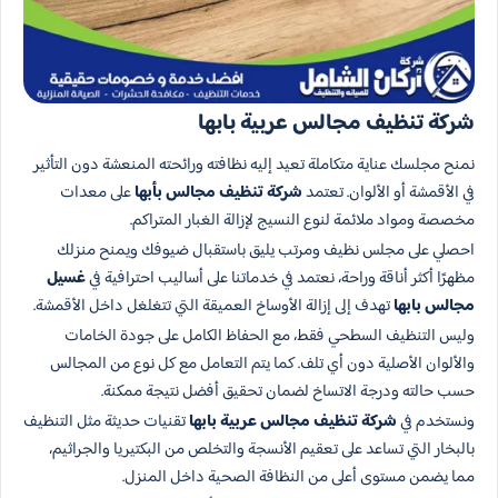
شركة تنظيف مجالس عربية بابها
نمنح مجلسك عناية متكاملة تعيد إليه نظافته ورائحته المنعشة دون التأثير
في الأقمشة أو الألوان. تعتمد
شركة تنظيف مجالس بأبها
على معدات
مخصصة ومواد ملائمة لنوع النسيج لإزالة الغبار المتراكم.
احصلي على مجلس نظيف ومرتب يليق باستقبال ضيوفك ويمنح منزلك
مظهرًا أكثر أناقة وراحة، نعتمد في خدماتنا على أساليب احترافية في
غسيل
مجالس بابها
تهدف إلى إزالة الأوساخ العميقة التي تتغلغل داخل الأقمشة.
وليس التنظيف السطحي فقط، مع الحفاظ الكامل على جودة الخامات
والألوان الأصلية دون أي تلف. كما يتم التعامل مع كل نوع من المجالس
حسب حالته ودرجة الاتساخ لضمان تحقيق أفضل نتيجة ممكنة.
ونستخدم في
شركة تنظيف مجالس عربية بابها
تقنيات حديثة مثل التنظيف
بالبخار التي تساعد على تعقيم الأنسجة والتخلص من البكتيريا والجراثيم،
مما يضمن مستوى أعلى من النظافة الصحية داخل المنزل.