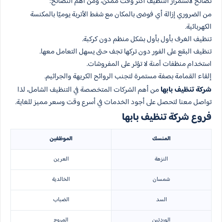
نصائح لاستمرار التنظيف أكثر وقت ممكن، ومن أهم النصائح:
من الضروري إزالة أي فوضى بالمكان مع شفط الأتربة يوميًا بالمكنسة
الكهربائية.
تنظيف الغرف بأول بأول بشكل منظم دون كركبة.
تنظيف البقع على الفور دون تركها تجف حتى يسهل التعامل معها.
استخدام منظفات آمنة لا تؤثر على المفروشات.
إلقاء القمامة بصفة مستمرة لتجنب الروائح الكريهة والجراثيم.
شركة تنظيف بابها
من أهم الشركات المتخصصة في التنظيف الشامل، لذا
تواصل معنا لتحصل على أجود الخدمات في أسرع وقت وسعر مميز للغاية.
فروع شركة تنظيف بابها
المنسك
الموظفين
النزهة
العرين
شمسان
الخالدية
السد
الضباب
الوردتين
المروج