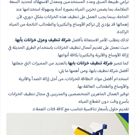
نراعي طبيعة المبنى وعدد المستخدمين ومعدل الاستهلاك لتحديد السعة
الملائمة، بما يضمن تخزين المياه بصورة آمنة وسهولة استخدامها عند
الحاجة، بينما يجب العمل على تنظيف هذه الخزانات بشكلٍ دوري، لأن
إهمالها قد يؤدي إلى تراكم الأوساخ والبكتيريا والطحالب الناتجة من المياه
الراكدة.
لذلك يتطلب الأمر الاستعانة بأفضل
شركة تنظيف وعزل خزانات بأبها
،
حيث نعمل على تقديم أعمال تنظيف الخزانات باستخدام الطرق الحديثة في
إزالة الأوساخ والأتربة والبكتيريا بكافة أنواعها.
كما تتميز
شركة تنظيف خزانات بابها
بالعديد من المميزات التي جعلتها
أفضل شركة تنظيف بابها، ومن أهمها ما يلي:
استخدام أفضل مواد النظافة للخزانات، من أجل إزالة الصدأ والأتربة
والأوساخ والطحالب العالقة بها.
توفير العمال الماهرين المتخصصين والمدربين في مجال تنظيف الخزانات
بأسرع وقت دون انقطاع المياه.
تقديم حلول بأسعار تنافسية تتناسب مع كافة فئات العملاء.