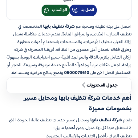
اتصل بنا
الواتساب
احصل على بيئة نظيفة وصحية مع
شركة تنظيف بابها
المتخصصة في
تنظيف المنازل، المكاتب، والمرافق العامة. نقدم خدمات متكاملة تشمل
إزالة الغبار، تنظيف الأرضيات، والمسطحات باستخدام أدوات متطورة
وطرق فعّالة لضمان أعلى مستوى من النظافة. فريقنا المحترف في شركة
اركان الشامل يلتزم بالدقة والمواعيد لتلبية جميع احتياجاتك اليومية بسهولة
وراحة. اجعل مكانك مرتباً وجاهزاً دائماً مع خدمة موثوقة وسريعة، للحجز أو
الاستفسار اتصل الآن على
0500073610
وتمتع بنتائج مرضية ومستدامة.
جدول المحتويات
أهم خدمات شركة تنظيف بابها ومحايل عسير
بخصومات مميزة
تقدم
شركة تنظيف بابها
ومحايل عسير خدمات تنظيف عالية الجودة، التي
لا تستغنى عنها كل ربة منزل، ومن أهمها ما يلي:
تنظيف الغرف بأفضل التقنيات والأساليب المتطورة.