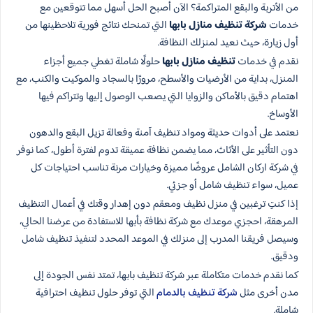
من الأتربة والبقع المتراكمة؟ الآن أصبح الحل أسهل مما تتوقعين مع
خدمات
شركة تنظيف منازل بابها
التي تمنحك نتائج فورية تلاحظينها من
أول زيارة، حيث نعيد لمنزلك النظافة.
نقدم في خدمات
تنظيف منازل بابها
حلولًا شاملة تغطي جميع أجزاء
المنزل، بداية من الأرضيات والأسطح، مرورًا بالسجاد والموكيت والكنب، مع
اهتمام دقيق بالأماكن والزوايا التي يصعب الوصول إليها وتتراكم فيها
الأوساخ.
نعتمد على أدوات حديثة ومواد تنظيف آمنة وفعالة تزيل البقع والدهون
دون التأثير على الأثاث، مما يضمن نظافة عميقة تدوم لفترة أطول، كما نوفر
في شركة اركان الشامل عروضًا مميزة وخيارات مرنة تناسب احتياجات كل
عميل، سواء تنظيف شامل أو جزئي.
إذا كنتِ ترغبين في منزل نظيف ومعقم دون إهدار وقتك في أعمال التنظيف
المرهقة، احجزي موعدك مع شركة نظافة بأبها للاستفادة من عرضنا الحالي،
وسيصل فريقنا المدرب إلى منزلك في الموعد المحدد لتنفيذ تنظيف شامل
ودقيق.
كما نقدم خدمات متكاملة عبر شركة تنظيف بابها، تمتد نفس الجودة إلى
مدن أخرى مثل
شركة تنظيف بالدمام
التي توفر حلول تنظيف احترافية
شاملة.