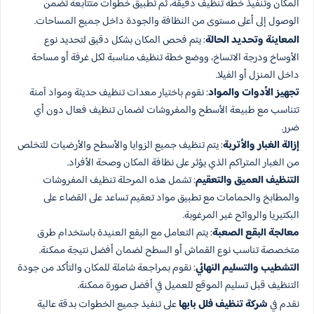
المكان وتنفيذ خطة تنظيف دقيقة، ثم تطبيق خطوات متتابعة تضمن
الوصول إلى أعلى مستوى من النظافة والجودة داخل جميع المساحات.
المعاينة وتحديد الحالة
: يتم فحص المكان بشكل دقيق لتحديد نوع
الأوساخ ودرجة الاتساخ، ووضع خطة تنظيف مناسبة لكل غرفة أو مساحة
داخل المنزل أو الفيلا.
تجهيز الأدوات والمواد
: نقوم باختيار معدات تنظيف حديثة ومواد آمنة
تتناسب مع طبيعة الأسطح والمفروشات لضمان تنظيف فعال دون أي
ضرر.
إزالة الغبار والأتربة
: يتم تنظيف جميع الزوايا والأسطح والأرضيات للتخلص
من الغبار المتراكم الذي يؤثر على نظافة المكان وصحة الأفراد.
التنظيف العميق والتعقيم
: تشمل هذه المرحلة تنظيف المفروشات
والمطابخ والحمامات مع تطبيق مواد تعقيم تساعد على القضاء على
البكتيريا والروائح غير المرغوبة.
معالجة البقع الصعبة
: يتم التعامل مع البقع العنيدة باستخدام طرق
متخصصة تناسب نوع القماش أو السطح لضمان أفضل نتيجة ممكنة.
التشطيب والتسليم النهائي
: نقوم بمراجعة شاملة للمكان والتأكد من جودة
التنظيف قبل تسليم الموقع للعميل في أفضل صورة ممكنة.
نقدم في
شركة تنظيف فلل بابها
على تنفيذ جميع الخطوات بدقة عالية