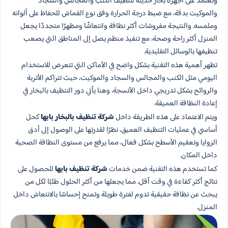
ونعتمد على أجهزة بخار حديثة لتنظيف الكنب والمجالس والسجاد
والموكيت بدقة، مع ضبط درجة الحرارة وفق نوع القماش للحفاظ على ألوانه
وملمسه. والنتيجة مفروشات أكثر نظافة وانتعاشًا ومظهرًا متجددًا يجعل
المنزل أكثر راحة وصحة، مع تنفيذ منظم يصل إلى المناطق التي يصعب
تنظيفها بالوسائل التقليدية.
تظهر أهمية هذه التقنية بشكل واضح في الأماكن التي تتعرض للاستخدام
اليومي مثل الكنب والمجالس والسجاد والموكيت، حيث تتراكم الأتربة
والروائح بشكل تدريجي داخل الأنسجة، وهنا يأتي دور التنظيف بالبخار في
إعادة النظافة العميقة.
ويتم الاعتماد على هذه الطريقة داخل
شركة تنظيف بالبخار بابها
كحل
أساسي في عمليات التنظيف العميق، نظرًا لقدرتها على الوصول إلى أدق
الزوايا وتعقيم الأسطح بشكل فعال، مما يرفع من مستوى النظافة الصحية
داخل المكان.
كما تستخدم هذه التقنية ضمن خدمات
شركة تنظيف بابها
للحصول على
نتائج أكثر كفاءة في وقت أقل، مما يجعلها من أكثر الحلول طلبًا لكل من
يبحث عن نظافة حقيقية تدوم لفترة طويلة وتمنح إحساسًا بالانتعاش داخل
المنزل.