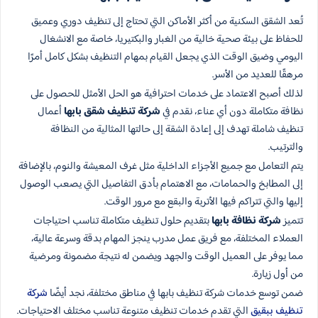
تُعد الشقق السكنية من أكثر الأماكن التي تحتاج إلى تنظيف دوري وعميق
للحفاظ على بيئة صحية خالية من الغبار والبكتيريا، خاصة مع الانشغال
اليومي وضيق الوقت الذي يجعل القيام بمهام التنظيف بشكل كامل أمرًا
مرهقًا للعديد من الأسر.
لذلك أصبح الاعتماد على خدمات احترافية هو الحل الأمثل للحصول على
نظافة متكاملة دون أي عناء، نقدم في
شركة تنظيف شقق بابها
أعمال
تنظيف شاملة تهدف إلى إعادة الشقة إلى حالتها المثالية من النظافة
والترتيب.
يتم التعامل مع جميع الأجزاء الداخلية مثل غرف المعيشة والنوم، بالإضافة
إلى المطابخ والحمامات، مع الاهتمام بأدق التفاصيل التي يصعب الوصول
إليها والتي تتراكم فيها الأتربة والبقع مع مرور الوقت.
تتميز
شركة نظافة بابها
بتقديم حلول تنظيف متكاملة تناسب احتياجات
العملاء المختلفة، مع فريق عمل مدرب ينجز المهام بدقة وسرعة عالية،
مما يوفر على العميل الوقت والجهد ويضمن له نتيجة مضمونة ومرضية
من أول زيارة.
ضمن توسع خدمات شركة تنظيف بابها في مناطق مختلفة، نجد أيضًا
شركة
تنظيف ببقيق
التي تقدم خدمات تنظيف متنوعة تناسب مختلف الاحتياجات.