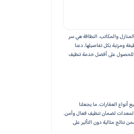
المنازل والمكاتب. النظافة هي سر
ة ومرتبة بكل تفاصيلها. دعنا
تني بتنظيف منزلك من كل زاوية، وابدأ رحلتك مع خدمة مميزة بالتعقيم. اتصل الآن على 0500073610 للحصول على أفضل خدمة تنظيف
أنواع العقارات. ما يجعلنا
والمعدات لضمان تنظيف فعال وآمن.
ن نتائج مثالية دون التأثير على