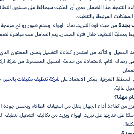
ءة النتيجة. هذا الضمان يعني أن المكيف سيحافظ على مستوى النظاف
المشكلات المرتبطة بالتنظيف.
ف بجدة
من حيث قوة التبريد، نقاء الهواء، وعدم ظهور روائح مزعجة ن
بط بعملية التنظيف خلال فترة الضمان، يتم التعامل معه مباشرة لض
د الغسيل، والتأكد من استمرار كفاءة التشغيل بنفس المستوى الذي ت
ى رضاك التام. للاستفادة من خدمة الغسيل المضمونة من شركة اركان
ضمان.
لمنطقة الشرقية، يمكن الاعتماد على
شركة تنظيف مكيفات بالخبر
، 
ل عالية.
م مهمًا؟
زز من كفاءة أداء الجهاز، يقلل من استهلاك الطاقة، ويحسن جودة الهو
سلبًا على قدرتها على تبريد الهواء ويزيد من تكاليف التشغيل. تنظيف 
كلفة.