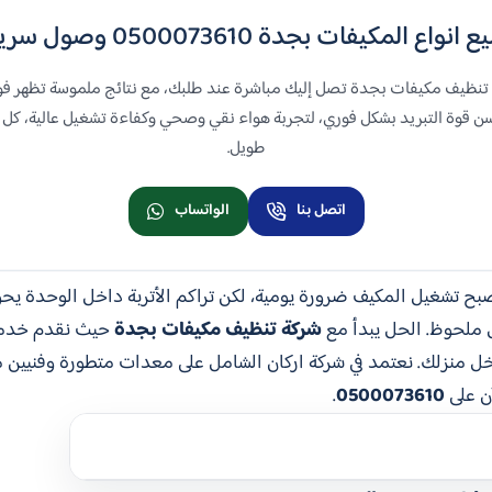
ات بجدة 0500073610 وصول سريع _ نتائج لحظية
نظيف مكيفات بجدة تصل إليك مباشرة عند طلبك، مع نتائج ملموسة تظهر فو
حسن قوة التبريد بشكل فوري، لتجربة هواء نقي وصحي وكفاءة تشغيل عالية، كل 
طويل.
اتصل بنا
الواتساب
صبح تشغيل المكيف ضرورة يومية، لكن تراكم الأتربة داخل الوحدة يح
ل ملحوظ. الحل يبدأ مع
شركة تنظيف مكيفات بجدة
حيث نقدم خدمة 
داخل منزلك. نعتمد في شركة اركان الشامل على معدات متطورة وفنيي
ن على
0500073610
.