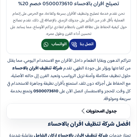
تصيلح افران بالاحساء 0500073610 خصم 20%
نحن نقدم خدمة تصليح وتنظيف الأفران بسرعة وكفاءة، مع الحرص على إتمام
العملية بأقل قدر من التأثير على جدولك الزمني. بالإضافة إلى ذلك، نقدم نصائح
حول كيفية الحفاظ على نظافة الفرن بانتظام لتفادي تراكم الأوساخ، مما يساعد على
تحسين أداء الفرن وطول عمره.
اتصل بنا
الواتساب
تتراكم الدهون وبقايا الطعام داخل الأفران مع الاستخدام اليومي، مما يقلل
من كفاءتها ويؤثر على جودة الطهي. تقدم
شركة تنظيف افران بالاحساء
حلول تنظيف متكاملة وآمنة تزيل الرواسب وتعيد الفرن إلى حالته الأصلية،
مع الحفاظ على أجزائه دون تلف. استمتع بأفران نظيفة وجاهزة للاستخدام في
كل وقت. للحجز والاستفسار، اتصل الآن على
0500073610
وتمتع بخدمة
سريعة وموثوقة.
جدول المحتويات
افضل شركة تنظيف افران بالاحساء
تمتاز خدمات
شركة تنظيف افران بالاحساء اركان الشامل
بفاعلية شديدة