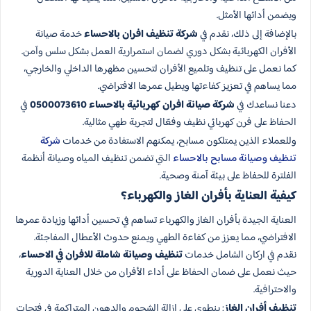
ويضمن أدائها الأمثل.
بالإضافة إلى ذلك، نقدم في
شركة تنظيف افران بالاحساء
خدمة صيانة
الأفران الكهربائية بشكل دوري لضمان استمرارية العمل بشكل سلس وآمن.
كما نعمل على تنظيف وتلميع الأفران لتحسين مظهرها الداخلي والخارجي،
مما يساهم في تعزيز كفاءتها ويطيل عمرها الافتراضي.
دعنا نساعدك في
شركة صيانة افران كهربائية بالاحساء 0500073610
في
الحفاظ على فرن كهربائي نظيف وفعّال لتجربة طهي مثالية.
وللعملاء الذين يمتلكون مسابح، يمكنهم الاستفادة من خدمات
شركة
تنظيف وصيانة مسابح بالاحساء
التي تضمن تنظيف المياه وصيانة أنظمة
الفلترة للحفاظ على بيئة آمنة وصحية.
كيفية العناية بأفران الغاز والكهرباء؟
العناية الجيدة بأفران الغاز والكهرباء تساهم في تحسين أدائها وزيادة عمرها
الافتراضي، مما يعزز من كفاءة الطهي ويمنع حدوث الأعطال المفاجئة.
نقدم في اركان الشامل خدمات
تنظيف وصيانة شاملة للافران في الاحساء
،
حيث نعمل على ضمان الحفاظ على أداء الأفران من خلال العناية الدورية
والاحترافية.
تنظيف أفران الغاز
: ينطوي على إزالة الشحوم والدهون المتراكمة في فتحات