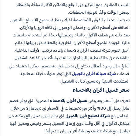
للنسب المقررة، ومع التركيز على البقع والأماكن الأكثر اتساخًا، والانتظار
لبعض الوقت وفقًا لنوعية المنظفات.
ثم يتم استخدام الفرش المُخصصة لفرك وتنظيف جميع الأوساخ والدهون
العالقة على أسطح الأفران، وضمان الوصول إلى كافة الزوايا والأركان.
بعد ذلك يتم شطف الأفران بالماء وتجفيفها جيدًا، ثم استخدام ملمعات
عالية الجودة لتلميع أسطح الأفران الخارجية والحفاظ على بريقها الدائم.
أخيرًا، تقوم شركة تنظيف افران بالاحساء بإعادة تركيب الأرفف الداخلية،
والشعلات في حالة تنظيف البوتاجازات الغاز، والتأكد من كفاءة التشغيل.
أما في حال وجود أعطال تحتاج إلى تدخل فني متخصص، يمكن الاعتماد على
خدمات
شركة صيانة افران بالجبيل
التي توفر حلولًا دقيقة لمعالجة
المشكلات التقنية وتحسين كفاءة التشغيل.
سعر غسيل افران بالاحساء
تعرف على أسعار وعروض
غسيل افران بالاحساء
المميزة التي توفر خصم
هائل يصل إلى 30% وأكثر مع تخفيضات في الأسعار لن تجدها إلا من خلال
التعامل مع
شركة تصليح فرن​ بالمبرز
التي توفر فريق عمل رائع يمكنه حل
مشاكل الأفران في أقل وقت دون إرهاق العميل بسعر رخيص ومميز، فهيا
تواصل مع شركة تنظيف وصيانة أفران ولن تندم أبدًا.