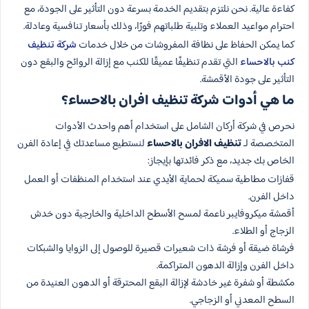
كفاءة عالية. نحن نلتزم بتقديم الخدمة بسرعة دون التأثير على الجودة، مع
احترام مواعيد العملاء وتلبية طلباتهم فورًا، وذلك بأسعار تنافسية وعادلة.
كما يمكن الحفاظ على نظافة المفروشات من خلال خدمات
شركة تنظيف
كنب بالاحساء
التي تقدم تنظيفًا عميقًا للكنب مع إزالة الروائح والبقع دون
التأثير على جودة الأقمشة.
ما هي أدوات شركة تنظيف افران بالاحساء؟
نحرص في شركة أركان الشامل على استخدام أهم واحدث الأدوات
المتخصصة لـ
تنظيف الافران بالاحساء
لنستطيع مساعدتك في إعادة الفرن
الخاص بك جديد، مع ذكر فائدتها بإيجاز:
قفازات مطاطية سميكة لحماية الأيدي عند استخدام المنظفات أو العمل
داخل الفرن.
أقمشة ميكروفايبر ناعمة لمسح الأسطح الداخلية والخارجية دون خدش
الزجاج أو الطلاء.
فرشاة ضيقة أو فرشة ذات شعيرات قصيرة للوصول إلى الزوايا والشبكات
داخل الفرن وإزالة الدهون المتراكمة.
مكشطة أو شفرة غير خادشة لإزالة البقع المحترقة أو الدهون العنيدة من
السطح المعدني أو الزجاجي.