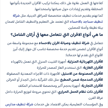
كفاءتها في العمل. علاوة على ذلك، يمكننا تركيب الأفران الجديدة بأنواعها
المختلفة وتقديم إرشادات حول صيانتها واستخدامها.
كما نهتم بتقديم خدمات تنظيف متخصصة للمرافق الدينية، مثل
شركة
تنظيف مساجد بالاحساء
التي تعتمد على التعقيم والتنظيف الشامل لضمان
بيئة نظيفة وآمنة للمصلين.
ما هي أنواع الافران التي نتعامل معها في أركان الشامل؟
نتعامل في
شركة تنظيف وصيانة افران بالاحساء
مع مجموعة واسعة من
أنواع الأفران لنضمن تقديم خدمة مخصصة تناسب كل جهاز. إليك أبرز
الأنواع التي نقدم لها خدماتنا:
الأفران الكهربائية المنزلية
: أجهزة التثبيت المنزلي التي تعمل بالكهرباء
الأفران الغازية
: التي تستخدم الغاز كمصدر للحرارة
الأفران المصنوعة من الاستيل
: الأجهزة ذات الأجزاء المعدنية المصقولة
الأفران المدمجة ضمن المطبخ
: مثل تلك المُركّبة داخل الجدار أو الخزائن
الأفران التجارية
: أجهزة بحجم أكبر ومخصصة للاستخدام المكثف
الأفران ذات نظام الحمل الحراري
: التي تحتوي مروحة لتوزيع الحرارة داخل
غرفة الفرن
وفي المؤسسات التعليمية، يمكن الاعتماد على خدمات
شركة تنظيف مدارس