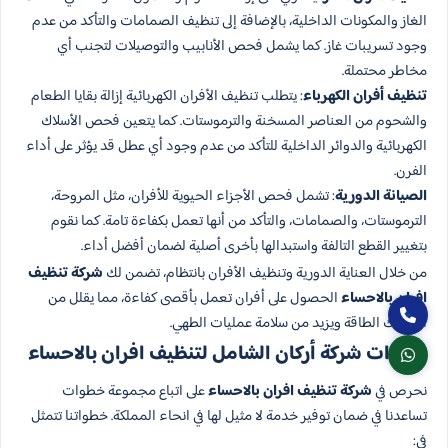
الغاز والمكونات الداخلية، بالإضافة إلى تنظيف الصمامات والتأكد من عدم
وجود تسريبات غاز. كما يشمل فحص الأنابيب والتوصيلات لتجنب أي
مخاطر محتملة.
تنظيف أفران الكهرباء
: يتطلب تنظيف الأفران الكهربائية إزالة بقايا الطعام
والشحوم من العناصر المسخنة والترموستات. كما يتعين فحص الأسلاك
الكهربائية والدوائر الداخلية للتأكد من عدم وجود أي عطل قد يؤثر على أداء
الفرن.
الصيانة الدورية
: تشمل فحص الأجزاء الحيوية للأفران، مثل المروحة،
الترموستات، والصمامات، والتأكد من أنها تعمل بكفاءة تامة. كما نقوم
بتغيير القطع التالفة واستبدالها بأخرى أصلية لضمان أفضل أداء.
من خلال العناية الدورية وتنظيف الأفران بانتظام، تضمن لك
شركة تنظيف
افران بالاحساء
الحصول على أفران تعمل بأقصى كفاءة، مما يقلل من
استهلاك الطاقة ويزيد من سلامة عمليات الطهي.
خطوات شركة أركان الشامل لتنظيف افران بالاحساء
نحرص في
شركة تنظيف افران بالاحساء
على اتباع مجموعة خطوات
تساعدنا في ضمان توفير خدمة لا مثيل لها في انحاء المملكة. خطواتنا تتمثل
في: