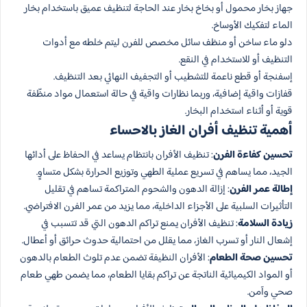
جهاز بخار محمول أو بخاخ بخار عند الحاجة لتنظيف عميق باستخدام بخار
الماء لتفكيك الأوساخ.
دلو ماء ساخن أو منظف سائل مخصص للفرن ليتم خلطه مع أدوات
التنظيف أو للاستخدام في النقع.
إسفنجة أو قطع ناعمة للتشطيب أو التجفيف النهائي بعد التنظيف.
قفازات واقية إضافية، وربما نظارات واقية في حالة استعمال مواد منظّفة
قوية أو أثناء استخدام البخار.
أهمية تنظيف أفران الغاز بالاحساء
تحسين كفاءة الفرن
: تنظيف الأفران بانتظام يساعد في الحفاظ على أدائها
الجيد، مما يساهم في تسريع عملية الطهي وتوزيع الحرارة بشكل متساوٍ.
إطالة عمر الفرن
: إزالة الدهون والشحوم المتراكمة تساهم في تقليل
التأثيرات السلبية على الأجزاء الداخلية، مما يزيد من عمر الفرن الافتراضي.
زيادة السلامة
: تنظيف الأفران يمنع تراكم الدهون التي قد تتسبب في
إشعال النار أو تسرب الغاز، مما يقلل من احتمالية حدوث حرائق أو أعطال.
تحسين صحة الطعام
: الأفران النظيفة تضمن عدم تلوث الطعام بالدهون
أو المواد الكيميائية الناتجة عن تراكم بقايا الطعام، مما يضمن طهي طعام
صحي وآمن.