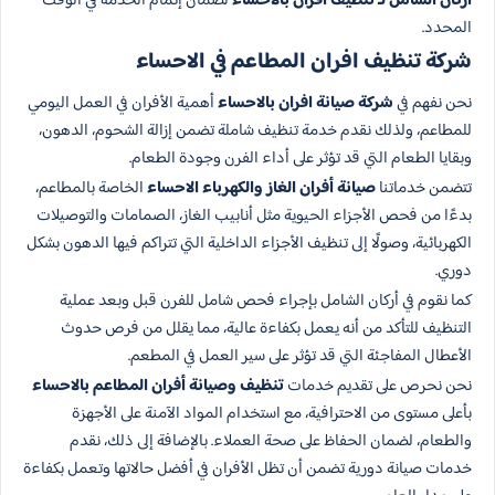
أركان الشامل لـ تنظيف افران بالاحساء
لضمان إتمام الخدمة في الوقت
المحدد.
شركة تنظيف افران المطاعم في الاحساء
نحن نفهم في
شركة صيانة افران بالاحساء
أهمية الأفران في العمل اليومي
للمطاعم، ولذلك نقدم خدمة تنظيف شاملة تضمن إزالة الشحوم، الدهون،
وبقايا الطعام التي قد تؤثر على أداء الفرن وجودة الطعام.
تتضمن خدماتنا
صيانة أفران الغاز والكهرباء الاحساء
الخاصة بالمطاعم،
بدءًا من فحص الأجزاء الحيوية مثل أنابيب الغاز، الصمامات والتوصيلات
الكهربائية، وصولًا إلى تنظيف الأجزاء الداخلية التي تتراكم فيها الدهون بشكل
دوري.
كما نقوم في أركان الشامل بإجراء فحص شامل للفرن قبل وبعد عملية
التنظيف للتأكد من أنه يعمل بكفاءة عالية، مما يقلل من فرص حدوث
الأعطال المفاجئة التي قد تؤثر على سير العمل في المطعم.
نحن نحرص على تقديم خدمات
تنظيف وصيانة أفران المطاعم بالاحساء
بأعلى مستوى من الاحترافية، مع استخدام المواد الآمنة على الأجهزة
والطعام، لضمان الحفاظ على صحة العملاء. بالإضافة إلى ذلك، نقدم
خدمات صيانة دورية تضمن أن تظل الأفران في أفضل حالاتها وتعمل بكفاءة