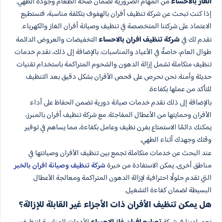
الغاز بالاحساء
من المهام الضرورية لضمان صحة الطعام وجودة الطهي.
إذا كنت تبحث عن شركة تنظيف أفران بالهفوف بتكلفة مناسبة، فتستطيع
الاعتماد على شركتنا المتخصصة في تنظيف وصيانة أفران الغاز والكهرباء.
نقدم لك في
شركة تنظيف افران بالاحساء
التخفيضات والعروض الدائمة
طوال العام، خاصةً في الأعياد والمناسبات. بالإضافة إلى ذلك، نقدم خدمات
تنظيف متكاملة تشمل إزالة الدهون والشحوم المتراكمة باستخدام تقنيات
حديثة وآمنة. نحن نحرص على فحص الأفران بشكل دقيق بعد التنظيف
للتأكد من عملها بكفاءة.
بالإضافة إلى ذلك نقدم خدمات صيانة دورية تضمن الحفاظ على أداء
الأفران وحمايتها من الأعطال المفاجئة. مع شركة تنظيف أفران بالمبرز،
يمكنك دائمًا الاستمتاع بفرن نظيف وعامل بكفاءة، مما يساهم في توفير
وقتك وجهدك أثناء الطهي.
عند البحث عن خدمات متكاملة تجمع بين تنظيف الأفران وصيانتها في
مناطق أخرى، يمكن الاستفادة من خبرة
شركة تنظيف وصيانة افران بالخبر
التي تقدم حلولًا احترافية لإزالة الدهون المتراكمة ومعالجة الأعطال
البسيطة لضمان كفاءة التشغيل.
هل يمكن تنظيف الأفران ذات الأجزاء غير القابلة للإزالة؟