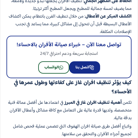
الحفاظ على المظهر الجمالي
: تنظيف الأفران يجعلها تبدو جديدة ولامعة،
مما يضيف لمسة جمالية للمطبخ ويجعل المطبخ أكثر ترتيبًا.
الكشف المبكر عن الأعطال
: من خلال تنظيف الفرن بانتظام، يمكن اكتشاف
الأعطال البسيطة قبل أن تتحول إلى مشاكل كبيرة، مما يساعد في تجنب
الإصلاحات المكلفة.
تواصل معنا الآن – خبراء صيانة الأفران بالاحساء!
استجابة سريعة ودعم احترافي 24/7
اتصل بنا
الواتساب
كيف يؤثر تنظيف افران غاز على كفاءتها وطول عمرها في
الأحساء؟
تكمن
أهمية تنظيف افران غاز في المبرز
في اعتمادها عل أفضل عمالة فنية
متخصصة، ولديها قدرة عالية على التعامل مع كافة مشاكل وأعطال الأفران
بدقة عالية.
واتباع أفضل طرق صيانة افران الهفوف التي تتضمن عملية فحص شامل
لجميع أجزاء الأفران والتحقق من سلامتها.