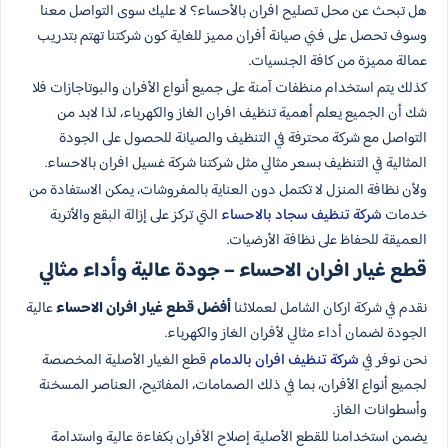
هل تبحث عن محل تصليح افران بالأحساء؟ لا عليك سوى التواصل معنا
وسوف تحصل على فني صيانة أفران مميز للغاية كون شركتنا تهتم بتدريب
عمالة مميزة من كافة الجنسيات.
كذلك يتم استخدام منظفات آمنة على جميع أنواع الأفران والبوتاجازات فلا
شك أن الجميع يعلم أهمية تنظيف افران الغاز والكهرباء، لذا لابد من
التواصل مع شركة محترفة في التنظيف والصيانة للحصول على الجودة
المثالية في التنظيف بسعر مثالي مثل شركتنا شركة غسيل افران بالاحساء.
ولأن نظافة المنزل لا تكتمل دون العناية بالمفروشات، يمكن الاستفادة من
خدمات
شركة تنظيف سجاد بالاحساء
التي تركز على إزالة البقع والأتربة
العميقة للحفاظ على نظافة الأرضيات.
قطع غيار افران الاحساء – جودة عالية وأداء مثالي
نقدم في شركة اركان الشامل لعملائنا
أفضل قطع غيار افران الاحساء
عالية
الجودة لضمان أداء مثالي لأفران الغاز والكهرباء.
نحن نوفر في
شركة تنظيف افران بالدمام
قطع الغيار الأصلية المخصصة
لجميع أنواع الأفران، بما في ذلك الصمامات، المفاتيح، العناصر المسخنة
وأسطوانات الغاز.
يضمن استخدامنا للقطع الأصلية إصلاح الأفران بكفاءة عالية واستدامة