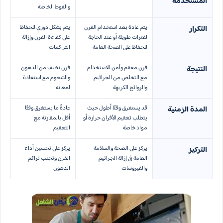
المستخدمة
والفوط الخاصة
يتم عادة بعد استخدام الفرن
يتم بشكل دوري للحفاظ
التكرار
لفترات طويلة أو عند الحاجة
على كفاءة الفرن وإزالة
للحفاظ على الصحة العامة
التراكمات
فرن معقم وآمن للاستخدام
فرن نظيف من الدهون
النتيجة
مع التخلص من الجراثيم
والشحوم مع استعادة
والروائح الكريهة
لمعانه
قد يستغرق وقتًا أطول حيث
عادةً ما يستغرق وقتًا
المدة الزمنية
يتطلب تعقيم الأفران حرارة أو
أقل بالمقارنة مع
مواد خاصة
التعقيم
يركز على الصحة والسلامة
يركز على تحسين أداء
التركيز
العامة في إزالة الجراثيم
الفرن وتجنب تراكم
والفيروسات
الدهون