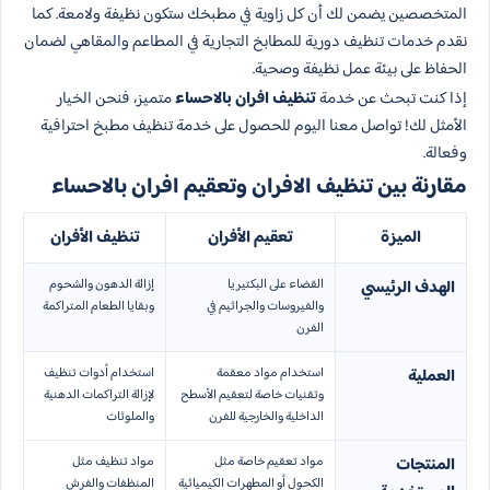
المتخصصين يضمن لك أن كل زاوية في مطبخك ستكون نظيفة ولامعة. كما
نقدم خدمات تنظيف دورية للمطابخ التجارية في المطاعم والمقاهي لضمان
الحفاظ على بيئة عمل نظيفة وصحية.
إذا كنت تبحث عن خدمة
تنظيف افران بالاحساء
متميز، فنحن الخيار
الأمثل لك! تواصل معنا اليوم للحصول على خدمة تنظيف مطبخ احترافية
وفعالة.
مقارنة بين تنظيف الافران وتعقيم افران بالاحساء
الميزة
تعقيم الأفران
تنظيف الأفران
القضاء على البكتيريا
إزالة الدهون والشحوم
الهدف الرئيسي
والفيروسات والجراثيم في
وبقايا الطعام المتراكمة
الفرن
استخدام مواد معقمة
استخدام أدوات تنظيف
العملية
وتقنيات خاصة لتعقيم الأسطح
لإزالة التراكمات الدهنية
الداخلية والخارجية للفرن
والملوثات
مواد تعقيم خاصة مثل
مواد تنظيف مثل
المنتجات
الكحول أو المطهرات الكيميائية
المنظفات والفرش