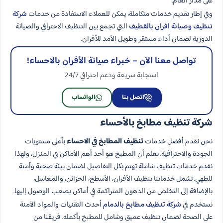
على مدار العام.
وفي إطار تقديم خدمات متكاملة، يمكن للعملاء الاستفادة من خدمات
شركة
تنظيف وصيانة افران بالقطيف
التي تجمع بين التنظيف الاحترافي والصيانة
الدورية لضمان أداء مستقر وطويل الأمد للأفران.
تواصل معنا الآن – خبراء صيانة الأفران بالاحساء!
استجابة سريعة ودعم احترافي 24/7
اتصل بنا
الواتساب
شركة تنظيف مطابخ بالأحساء
نحن نقدم أفضل خدمات
تنظيف المطابخ في الاحساء
بأعلى مستويات
الجودة والاحترافية. نعلم أن المطبخ هو أحد أهم الأماكن في المنزل، ولهذا
نقدم خدمات تنظيف شاملة تهتم بكل التفاصيل لضمان بيئة صحية وآمنة
للطهي. تشمل خدماتنا تنظيف الأفران، الأسطح، الخزائن، والمغاسل،
بالإضافة إلى التخلص من الدهون المتراكمة في أماكن يصعب الوصول إليها.
نستخدم في
شركة تنظيف مطابخ بالدمام
أحدث التقنيات والمواد الآمنة
على الصحة لضمان تنظيف عميق وشامل للمطبخ بأكمله. فريقنا من