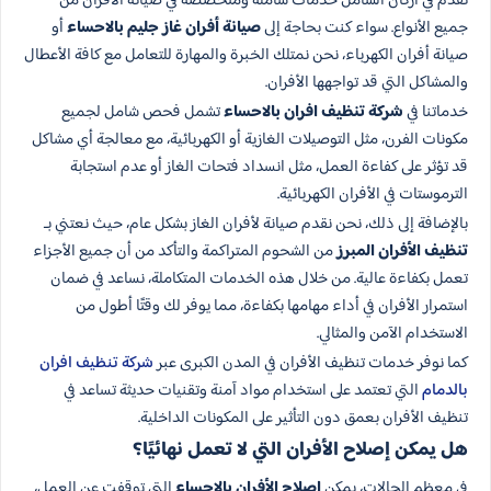
نقدم في أركان الشامل خدمات شاملة ومتخصصة في صيانة الأفران من
جميع الأنواع. سواء كنت بحاجة إلى
صيانة أفران غاز جليم بالاحساء
أو
صيانة أفران الكهرباء، نحن نمتلك الخبرة والمهارة للتعامل مع كافة الأعطال
والمشاكل التي قد تواجهها الأفران.
خدماتنا في
شركة تنظيف افران بالاحساء
تشمل فحص شامل لجميع
مكونات الفرن، مثل التوصيلات الغازية أو الكهربائية، مع معالجة أي مشاكل
قد تؤثر على كفاءة العمل، مثل انسداد فتحات الغاز أو عدم استجابة
الترموستات في الأفران الكهربائية.
بالإضافة إلى ذلك، نحن نقدم صيانة لأفران الغاز بشكل عام، حيث نعتني بـ
تنظيف الأفران المبرز
من الشحوم المتراكمة والتأكد من أن جميع الأجزاء
تعمل بكفاءة عالية. من خلال هذه الخدمات المتكاملة، نساعد في ضمان
استمرار الأفران في أداء مهامها بكفاءة، مما يوفر لك وقتًا أطول من
الاستخدام الآمن والمثالي.
كما نوفر خدمات تنظيف الأفران في المدن الكبرى عبر
شركة تنظيف افران
بالدمام
التي تعتمد على استخدام مواد آمنة وتقنيات حديثة تساعد في
تنظيف الأفران بعمق دون التأثير على المكونات الداخلية.
هل يمكن إصلاح الأفران التي لا تعمل نهائيًا؟
في معظم الحالات، يمكن
إصلاح الأفران بالاحساء
التي توقفت عن العمل،