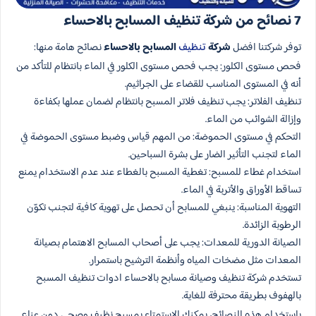
7 نصائح من شركة تنظيف المسابح بالاحساء
توفر شركتنا افضل
شركة
تنظيف
المسابح بالاحساء
نصائح هامة منها:
فحص مستوى الكلور: يجب فحص مستوى الكلور في الماء بانتظام للتأكد من
أنه في المستوى المناسب للقضاء على الجراثيم.
تنظيف الفلاتر: يجب تنظيف فلاتر المسبح بانتظام لضمان عملها بكفاءة
وإزالة الشوائب من الماء.
التحكم في مستوى الحموضة: من المهم قياس وضبط مستوى الحموضة في
الماء لتجنب التأثير الضار على بشرة السباحين.
استخدام غطاء للمسبح: تغطية المسبح بالغطاء عند عدم الاستخدام يمنع
تساقط الأوراق والأتربة في الماء.
التهوية المناسبة: ينبغي للمسابح أن تحصل على تهوية كافية لتجنب تكوّن
الرطوبة الزائدة.
الصيانة الدورية للمعدات: يجب على أصحاب المسابح الاهتمام بصيانة
المعدات مثل مضخات المياه وأنظمة الترشيح باستمرار.
تستخدم شركة تنظيف وصيانة مسابح بالاحساء ادوات تنظيف المسبح
بالهفوف بطريقة محترفة للغاية.
باستخدام هذه النصائح، يمكنك الاستمتاع بمسبح نظيف وصحي دون عناء