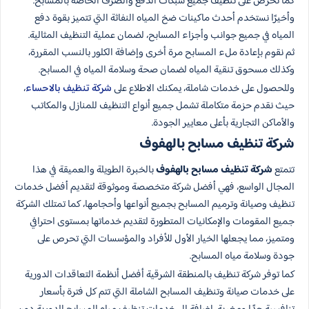
كما نحرص على تنظيف جميع شبكات الدفع والصرف الخاصة بالمسابح.
وأخيرًا نستخدم أحدث ماكينات ضخ المياه النفاثة التي تتميز بقوة دفع
المياه في جميع جوانب وأجزاء المسابح، لضمان عملية التنظيف المثالية.
ثم نقوم بإعادة ملء المسابح مرة أخرى وإضافة الكلور بالنسب المقررة،
وكذلك مسحوق تنقية المياه لضمان صحة وسلامة المياه في المسابح.
وللحصول على خدمات شاملة، يمكنك الاطلاع على
شركة تنظيف بالاحساء
،
حيث نقدم حزمة متكاملة تشمل جميع أنواع التنظيف للمنازل والمكاتب
والأماكن التجارية بأعلى معايير الجودة.
شركة تنظيف مسابح بالهفوف
تتمتع
شركة تنظيف مسابح بالهفوف
بالخبرة الطويلة والعميقة في هذا
المجال الواسع، فهي أفضل شركة متخصصة وموثوقة لتقديم أفضل خدمات
تنظيف وصيانة وترميم المسابح بجميع أنواعها وأحجامها، كما تمتلك الشركة
جميع المقومات والإمكانيات المتطورة لتقديم خدماتها بمستوى احترافي
ومتميز، مما يجعلها الخيار الأول للأفراد والمؤسسات التي تحرص على
جودة وسلامة مياه المسابح.
كما توفر شركة تنظيف بالمنطقة الشرقية أفضل أنظمة التعاقدات الدورية
على خدمات صيانة وتنظيف المسابح الشاملة التي تتم كل فترة بأسعار