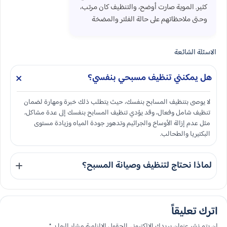
كثير. الموية صارت أوضح، والتنظيف كان مرتب،
وحتى ملاحظاتهم على حالة الفلتر والمضخة
كانت مفيدة. واضح إن عندهم خبرة في شغل
المسابح ويعرفون وين المشكلة من البداية
الاسئلة الشائعة
هل يمكنني تنظيف مسبحي بنفسي؟
لا يوصى بتنظيف المسابح بنفسك، حيث يتطلب ذلك خبرة ومهارة لضمان
تنظيف شامل وفعال، وقد يؤدي تنظيف المسابح بنفسك إلى عدة مشاكل،
مثل عدم إزالة الأوساخ والجراثيم وتدهور جودة المياه وزيادة مستوى
البكتيريا والطحالب.
لماذا نحتاج لتنظيف وصيانة المسبح؟
تنظيف وصيانة المسابح في الأحساء من الخطوات الأساسية والضرورية
لضمان استمرارية أداء المسبح بشكلٍ مثالي، والحفاظ على سلامة
اترك تعليقاً
المستخدمين، وأيضا زيادة عمر المسبح.
لن يتم نشر عنوان بريدك الإلكتروني. الحقول الإلزامية مشار إليها بـ *