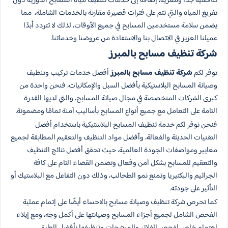
تنافسية جدًا ومغرية، إضافة إلى خدمات تنظيف مياه المسابح الدورية دون
تفريغ المياه والتي تتم على فترات قصيرة مقارنة بالخدمات الشاملة، مما
يضمن سلامة مستخدمين المسابح في جميع الأوقات، لذلك لا تتردد أبدًا
عميلنا العزيز في الاتصال بنا والاستفادة من عروضنا وخدماتنا.
شركة تنظيف مسابح بالمبرز
توفر لكم
شركة تنظيف مسابح بالمبرز
أفضل خدمات تركيب وتنظيف
وصيانة المسابح البلاستيكية بأفضل السبل والإمكانيات، فنحن واحدة من
كبرى الشركات المتخصصة في مجال صيانة المسابح، والتي لديها القدرة
التامة على التعامل مع جميع أنواع المسابح بأساليب آمنة تمامًا ومضمونة.
فنحن نوفر لكم خدمة تنظيف المسابح البلاستيكية باستخدام أفضل
التقنيات الحديثة والفعالة، وأفضل مواد التنظيف والتعقيم المطابقة لجميع
معايير ومواصفات الجودة العالمية، حيث تحقق أفضل نتائج التنظيف
والتعقيم للمسابح بشكل آمن وفعال وتضمن القضاء التام على كافة
الجراثيم والبكتيريا وتمنع نمو الطحالب، وذلك دون التفاعل مع البلاستيك أو
التأثير على جودته.
كما تحرص شركة تنظيف وصيانة مسابح بالاحساء أيضًا على إتمام عملية
الفحص الشامل لجميع أجزاء المسابح وصيانتها على أكمل وجه، ومع إيلاء
اهتمام خاص لفحص الفلاتر والمرشحات وتنظيفها بأفضل الطرق