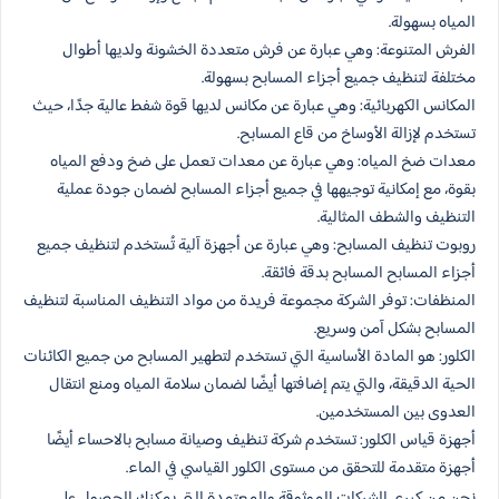
المياه بسهولة.
الفرش المتنوعة: وهي عبارة عن فرش متعددة الخشونة ولديها أطوال
مختلفة لتنظيف جميع أجزاء المسابح بسهولة.
المكانس الكهربائية: وهي عبارة عن مكانس لديها قوة شفط عالية جدًا، حيث
تستخدم لإزالة الأوساخ من قاع المسابح.
معدات ضخ المياه: وهي عبارة عن معدات تعمل على ضخ ودفع المياه
بقوة، مع إمكانية توجيهها في جميع أجزاء المسابح لضمان جودة عملية
التنظيف والشطف المثالية.
روبوت تنظيف المسابح: وهي عبارة عن أجهزة آلية تُستخدم لتنظيف جميع
أجزاء المسابح المسابح بدقة فائقة.
المنظفات: توفر الشركة مجموعة فريدة من مواد التنظيف المناسبة لتنظيف
المسابح بشكل آمن وسريع.
الكلور: هو المادة الأساسية التي تستخدم لتطهير المسابح من جميع الكائنات
الحية الدقيقة، والتي يتم إضافتها أيضًا لضمان سلامة المياه ومنع انتقال
العدوى بين المستخدمين.
أجهزة قياس الكلور: تستخدم شركة تنظيف وصيانة مسابح بالاحساء أيضًا
أجهزة متقدمة للتحقق من مستوى الكلور القياسي في الماء.
نحن من كبرى الشركات الموثوقة والمعتمدة التي يمكنك الحصول على