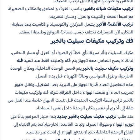
النحاس والصرف والكهرباء قبل تركيب المكيف.
تركيب مكيفات شباك بالخبر
: يناسب الغرف والملاحق والمكاتب الصغيرة،
مع ضبط الفتحة والتثبيت والعزل ومسار التصريف.
تركيب الأنظمة الأكبر
: يشمل المركزي والكونسيلد والكاسيت بعد معاينة
المكان، لأن المسارات تختلف حسب مساحة الموقع وطبيعة السقف.
فك وتركيب مكيفات سبليت بالخبر
مكيف السبليت يتأثر سريعًا بأي خطأ في الصرف أو العزل أو مسار النحاس،
لذلك لا يصح التعامل معه كجهاز يتم فكه وتعليقه فقط. عند تنفيذ
فك
وتركيب مكيف سبليت بالخبر
يتم فحص الوحدة الداخلية، ومكان الوحدة
الخارجية، وطول المواسير، وحالة الكهرباء قبل بدء العمل.
هذه التفاصيل تحدد قدرة الجهاز على التبريد بعد التشغيل، وتقلل ظهور
تسريب الماء أو ضعف الهواء داخل الغرفة. شركة فك وتركيب مكيفات
بالخبر تراجع نقطة التركيب الجديدة قبل تثبيت الجهاز، خاصة عند النقل من
شقة إلى أخرى أو تغيير مكان الوحدة داخل نفس المساحة.
عند طلب
تركيب مكيف سبليت بالخبر جديد
يتم اختيار الموضع بناءً على
توزيع الهواء وسهولة الصرف وثبات القاعدة الخارجية. كما يتم الانتباه إلى
ارتفاع الوحدة الداخلية حتى لا يندفع الهواء في اتجاه غير مناسب.