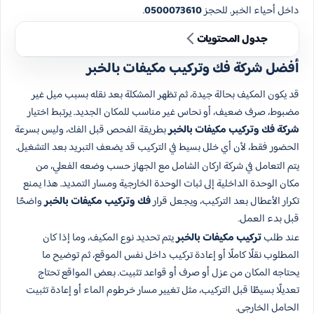
داخل أحياء الخبر. للحجز
0500073610
.
جدول المحتويات
أفضل شركة فك وتركيب مكيفات بالخبر
قد يكون المكيف بحالة جيدة، ثم تظهر المشكلة بعد نقله بسبب ميل غير
مضبوط، صرف ضعيف، أو نحاس غير مناسب للمكان الجديد. يرتبط اختيار
شركة فك وتركيب مكيفات بالخبر
بطريقة الفحص قبل الفك، وليس بسرعة
الحضور فقط، لأن أي خلل بسيط في التركيب قد يضعف التبريد بعد التشغيل.
يتم التعامل في شركة اركان الشامل مع الجهاز حسب وضعه الفعلي، من
مكان الوحدة الداخلية إلى ثبات الوحدة الخارجية ومسار التمديد. هذا يمنع
تكرار الأعطال بعد التركيب، ويجعل قرار
فك وتركيب مكيفات بالخبر
واضحًا
قبل بدء العمل.
عند طلب
تركيب مكيفات بالخبر
يتم تحديد نوع المكيف، وما إذا كان
المطلوب نقلًا كاملًا أو إعادة تركيب داخل نفس الموقع، ثم توضيح ما
يحتاجه المكان من عزل أو صرف أو قواعد تثبيت. بعض المواقع تحتاج
تعديلًا بسيطًا قبل التركيب، مثل تغيير مسار خرطوم الماء أو إعادة تثبيت
الحامل الخارجي.