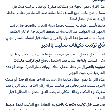
الوحدتين.
هذا القرار يحمي الجهاز من مشكلات متكررة، ويجعل التركيب مبنيًا على
مسار واضح يناسب نوع المكيف. كما يساعد ضبط المسار على تقليل الحاجة
إلى إعادة فتح الجدار لاحقًا.
يرتبط تأسيس مكيفات السبلت بجودة مسار النحاس والصرف قبل تركيب
الجهاز، لأن المواسير غير المناسبة قد تضعف التبريد حتى لو كان المكيف
جديدًا. لذلك تتم مراجعة الطول والعزل والثنيات قبل اعتماد المسار النهائي.
فني تركيب مكيفات سبليت بالخبر
اختيار الفني لا يعني البحث عن موعد سريع فقط، بل عن شخص يربط بين
مكان التثبيت وكفاءة التبريد بعد التشغيل. يحتاج
فني تركيب مكيفات
سبليت بالخبر
إلى مراجعة الجدار، اتجاه الهواء، مسار الصرف، وبعد الوحدة
الخارجية قبل تثبيت الجهاز.
هذه القراءة تمنع أخطاء شائعة مثل تسريب الماء، اهتزاز الوحدة، أو ضعف
التبريد بسبب مسار نحاس غير مناسب. شركة اركان الشامل ترتب الزيارة بعد
معرفة نوع المكيف وحالة المكان، ثم يحدد الفني الخطوات المطلوبة قبل
البدء.
عند طلب
فني تركيب مكيفات بالخبر
يتم التعامل مع التركيب كعمل مرتبط