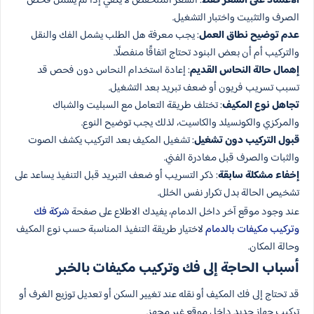
الاعتماد على السعر فقط
: السعر المنخفض لا يكفي إذا لم يشمل فحص
الصرف والتثبيت واختبار التشغيل.
عدم توضيح نطاق العمل
: يجب معرفة هل الطلب يشمل الفك والنقل
والتركيب أم أن بعض البنود تحتاج اتفاقًا منفصلًا.
إهمال حالة النحاس القديم
: إعادة استخدام النحاس دون فحص قد
تسبب تسريب فريون أو ضعف تبريد بعد التشغيل.
تجاهل نوع المكيف
: تختلف طريقة التعامل مع السبليت والشباك
والمركزي والكونسيلد والكاسيت، لذلك يجب توضيح النوع.
قبول التركيب دون تشغيل
: تشغيل المكيف بعد التركيب يكشف الصوت
والثبات والصرف قبل مغادرة الفني.
إخفاء مشكلة سابقة
: ذكر التسريب أو ضعف التبريد قبل التنفيذ يساعد على
تشخيص الحالة بدل تكرار نفس الخلل.
عند وجود موقع آخر داخل الدمام، يفيدك الاطلاع على صفحة
شركة فك
وتركيب مكيفات بالدمام
لاختيار طريقة التنفيذ المناسبة حسب نوع المكيف
وحالة المكان.
أسباب الحاجة إلى فك وتركيب مكيفات بالخبر
قد تحتاج إلى فك المكيف أو نقله عند تغيير السكن أو تعديل توزيع الغرف أو
تركيب جهاز جديد داخل موقع غير مجهز.