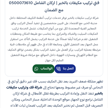
فني تركيب مكيفات بالخبر | اركان الشامل 0500073610
مع الضمان
شركة تركيب مكيفات بالخبر توفر خدمات تركيب أنظمة التكييف المختلفة داخل
مدينة الخبر، مع الاعتماد على فنيين متخصصين في تنفيذ أعمال التركيب وفق
المعايير الفنية المعتمدة لكل نوع من أنواع المكيفات. تشمل الخدمة تركيب
المكيفات السبليت والشباك والمركزي بما يتناسب مع طبيعة المكان ومتطلبات
التشغيل. تقدم شركتنا أيضًا ضمانًا على خدمة التركيب يشمل التأكد من استقرار
عمل الجهاز بعد التشغيل الأولي، ومتابعة الأداء في حال ظهور أي ملاحظات فنية
مرتبطة بعملية التركيب. يركز العمل على تنفيذ التركيب بشكل يضمن توافق المكيف
مع النظام الكهربائي ومسارات التهوية داخل الموقع، مع مراعاة شروط التشغيل
السليم لكل جهاز.
اتصل بنا
الواتساب
تظهر مشكلة ضعف التبريد بعد نقل المكيف بسبب فك غير دقيق أو ثني في
النحاس أو صرف غير مضبوط، ومعها تحتاج إلى
شركة فك وتركيب مكيفات
بالخبر
تنفذ النقل وإعادة التركيب بطريقة تقلل الأعطال. في شركة اركان
الشامل نراجع نوع الجهاز، موقع الوحدة الداخلية، مسار النحاس، ومكان
التصريف قبل العمل، ثم نختبر المكيف بعد التركيب لضمان ثبات الأداء