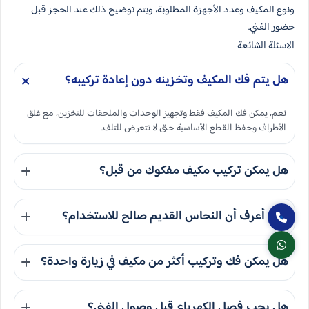
ونوع المكيف وعدد الأجهزة المطلوبة، ويتم توضيح ذلك عند الحجز قبل
حضور الفني.
الاسئلة الشائعة
هل يتم فك المكيف وتخزينه دون إعادة تركيبه؟
نعم، يمكن فك المكيف فقط وتجهيز الوحدات والملحقات للتخزين، مع غلق
الأطراف وحفظ القطع الأساسية حتى لا تتعرض للتلف.
هل يمكن تركيب مكيف مفكوك من قبل؟
نعم، لكن نراجع حالة الوحدة والنحاس والعزل والصرف قبل التركيب، لأن
كيف أعرف أن النحاس القديم صالح للاستخدام؟
بعض المكيفات المفكوكة تحتاج تجهيزًا قبل التشغيل.
نحدد ذلك بعد فحص الطول والعزل وأماكن الثني والوصلات، ولا نعيد
هل يمكن فك وتركيب أكثر من مكيف في زيارة واحدة؟
استخدام النحاس إذا كان يؤثر على التبريد أو يسبب تسريبًا.
نعم، يتم ترتيب الزيارة حسب عدد المكيفات ونوعها وحالة الموقع، مع
هل يجب فصل الكهرباء قبل وصول الفني؟