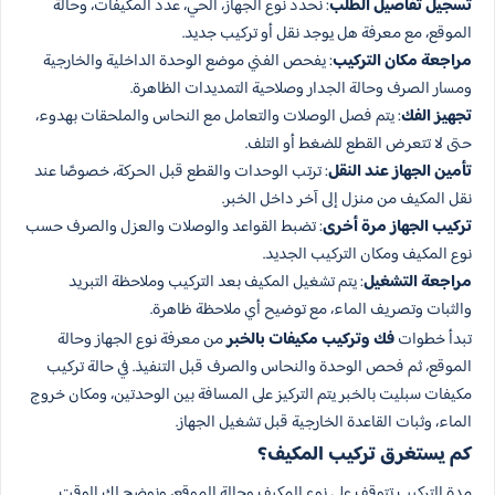
تسجيل تفاصيل الطلب
: نحدد نوع الجهاز، الحي، عدد المكيفات، وحالة
الموقع، مع معرفة هل يوجد نقل أو تركيب جديد.
مراجعة مكان التركيب
: يفحص الفني موضع الوحدة الداخلية والخارجية
ومسار الصرف وحالة الجدار وصلاحية التمديدات الظاهرة.
تجهيز الفك
: يتم فصل الوصلات والتعامل مع النحاس والملحقات بهدوء،
حتى لا تتعرض القطع للضغط أو التلف.
تأمين الجهاز عند النقل
: ترتب الوحدات والقطع قبل الحركة، خصوصًا عند
نقل المكيف من منزل إلى آخر داخل الخبر.
تركيب الجهاز مرة أخرى
: تضبط القواعد والوصلات والعزل والصرف حسب
نوع المكيف ومكان التركيب الجديد.
مراجعة التشغيل
: يتم تشغيل المكيف بعد التركيب وملاحظة التبريد
والثبات وتصريف الماء، مع توضيح أي ملاحظة ظاهرة.
تبدأ خطوات
فك وتركيب مكيفات بالخبر
من معرفة نوع الجهاز وحالة
الموقع، ثم فحص الوحدة والنحاس والصرف قبل التنفيذ. في حالة تركيب
مكيفات سبليت بالخبر يتم التركيز على المسافة بين الوحدتين، ومكان خروج
الماء، وثبات القاعدة الخارجية قبل تشغيل الجهاز.
كم يستغرق تركيب المكيف؟
مدة التركيب تتوقف على نوع المكيف وحالة الموقع، ونوضح لك الوقت