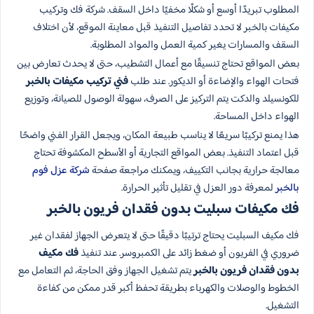
المطلوب تبريدًا أوسع أو شكلًا مخفيًا داخل السقف. شركة فك وتركيب
مكيفات بالخبر لا تحدد تفاصيل التنفيذ قبل معاينة الموقع، لأن اختلاف
السقف والمسارات يغير كمية العمل والمواد المطلوبة.
بعض المواقع تحتاج تنسيقًا مع أعمال التشطيب، حتى لا يحدث تعارض بين
فتحات الهواء والإضاءة أو الديكور. عند طلب
فني تركيب مكيفات بالخبر
للكونسيلد والدكت يتم التركيز على الصرف، سهولة الوصول للصيانة، وتوزيع
الهواء داخل المساحة.
هذا يمنع تركيبًا سريعًا لا يناسب طبيعة المكان، ويجعل القرار الفني واضحًا
قبل اعتماد التنفيذ. بعض المواقع التجارية أو الأسطح المكشوفة تحتاج
معالجة حرارية بجانب التكييف، ويمكنك مراجعة صفحة
شركة عزل فوم
بالخبر
لمعرفة دور العزل في تقليل تأثير الحرارة.
فك مكيفات سبليت بدون فقدان فريون بالخبر
فك مكيف السبليت يحتاج ترتيبًا دقيقًا حتى لا يتعرض الجهاز لفقدان غير
ضروري في الفريون أو ضغط زائد على الكمبروسر. عند تنفيذ
فك مكيف
بدون فقدان فريون بالخبر
يتم تشغيل الجهاز وفق الحاجة، ثم التعامل مع
الخطوط والوصلات والكهرباء بطريقة تحفظ أكبر قدر ممكن من كفاءة
التشغيل.