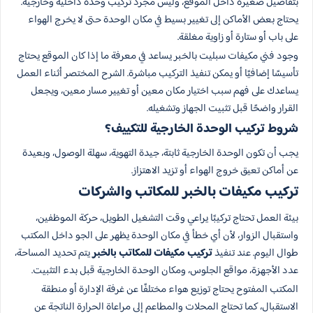
بتفاصيل صغيرة داخل الموقع، وليس مجرد تركيب وحدة داخلية وخارجية.
يحتاج بعض الأماكن إلى تغيير بسيط في مكان الوحدة حتى لا يخرج الهواء
على باب أو ستارة أو زاوية مغلقة.
وجود فني مكيفات سبليت بالخبر يساعد في معرفة ما إذا كان الموقع يحتاج
تأسيسًا إضافيًا أو يمكن تنفيذ التركيب مباشرة. الشرح المختصر أثناء العمل
يساعدك على فهم سبب اختيار مكان معين أو تغيير مسار معين، ويجعل
القرار واضحًا قبل تثبيت الجهاز وتشغيله.
شروط تركيب الوحدة الخارجية للتكييف؟
يجب أن تكون الوحدة الخارجية ثابتة، جيدة التهوية، سهلة الوصول، وبعيدة
عن أماكن تعيق خروج الهواء أو تزيد الاهتزاز.
تركيب مكيفات بالخبر للمكاتب والشركات
بيئة العمل تحتاج تركيبًا يراعي وقت التشغيل الطويل، حركة الموظفين،
واستقبال الزوار، لأن أي خطأ في مكان الوحدة يظهر على الجو داخل المكتب
طوال اليوم. عند تنفيذ
تركيب مكيفات للمكاتب بالخبر
يتم تحديد المساحة،
عدد الأجهزة، مواقع الجلوس، ومكان الوحدة الخارجية قبل بدء التثبيت.
المكتب المفتوح يحتاج توزيع هواء مختلفًا عن غرفة الإدارة أو منطقة
الاستقبال، كما تحتاج المحلات والمطاعم إلى مراعاة الحرارة الناتجة عن