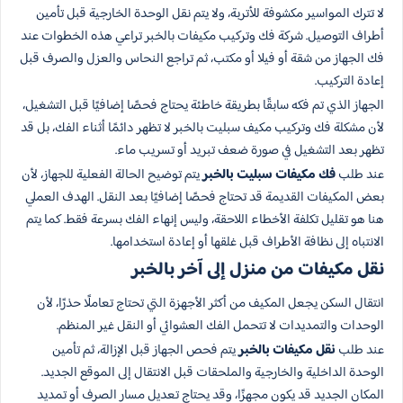
لا تترك المواسير مكشوفة للأتربة، ولا يتم نقل الوحدة الخارجية قبل تأمين
أطراف التوصيل. شركة فك وتركيب مكيفات بالخبر تراعي هذه الخطوات عند
فك الجهاز من شقة أو فيلا أو مكتب، ثم تراجع النحاس والعزل والصرف قبل
إعادة التركيب.
الجهاز الذي تم فكه سابقًا بطريقة خاطئة يحتاج فحصًا إضافيًا قبل التشغيل،
لأن مشكلة فك وتركيب مكيف سبليت بالخبر لا تظهر دائمًا أثناء الفك، بل قد
تظهر بعد التشغيل في صورة ضعف تبريد أو تسريب ماء.
عند طلب
فك مكيفات سبليت بالخبر
يتم توضيح الحالة الفعلية للجهاز، لأن
بعض المكيفات القديمة قد تحتاج فحصًا إضافيًا بعد النقل. الهدف العملي
هنا هو تقليل تكلفة الأخطاء اللاحقة، وليس إنهاء الفك بسرعة فقط. كما يتم
الانتباه إلى نظافة الأطراف قبل غلقها أو إعادة استخدامها.
نقل مكيفات من منزل إلى آخر بالخبر
انتقال السكن يجعل المكيف من أكثر الأجهزة التي تحتاج تعاملًا حذرًا، لأن
الوحدات والتمديدات لا تتحمل الفك العشوائي أو النقل غير المنظم.
عند طلب
نقل مكيفات بالخبر
يتم فحص الجهاز قبل الإزالة، ثم تأمين
الوحدة الداخلية والخارجية والملحقات قبل الانتقال إلى الموقع الجديد.
المكان الجديد قد يكون مجهزًا، وقد يحتاج تعديل مسار الصرف أو تمديد