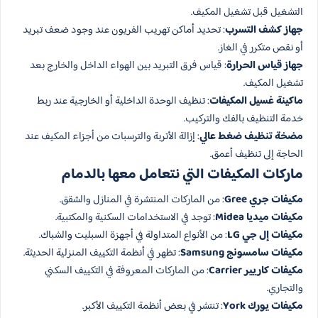
التشغيل قبل تشغيل المكيف.
جهاز كشف التسرب
: تحديد أماكن تهريب الفريون عند وجود ضعف تبريد
أو نقص متكرر في الغاز.
جهاز قياس الحرارة
: قياس فرق التبريد بين الهواء الداخل والخارج بعد
تشغيل المكيف.
ماكينة غسيل المكيفات
: تنظيف الوحدة الداخلية أو الخارجية عند ربط
خدمة التنظيف بالفك والتركيب.
مضخة تنظيف ضغط عالي
: إزالة الأتربة والترسبات من أجزاء المكيف عند
الحاجة إلى تنظيف أعمق.
ماركات المكيفات التي نتعامل معها بالدمام
مكيفات جري Gree
: من الماركات المنتشرة في المنازل والشقق.
مكيفات ميديا Midea
: توجد في الاستخدامات السكنية والمكتبية.
مكيفات إل جي LG
: من الأنواع المتداولة في أجهزة السبليت والشباك.
مكيفات سامسونج Samsung
: تظهر في أنظمة التكييف المنزلية الحديثة.
مكيفات كاريير Carrier
: من الماركات المعروفة في التكييف السكني
والتجاري.
مكيفات يورك York
: تنتشر في بعض أنظمة التكييف الأكبر.