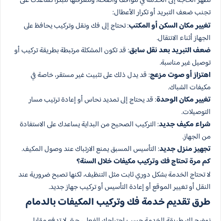
تظهر الحاجة إلى الخدمة في مواقف واضحة، ومعرفتها مبكرًا تساعدك على
تجنب ضعف التبريد أو تكرار الأعطال:
تغيير مكان السكن أو المكتب
: تحتاج إلى فك ونقل وتركيب يحافظ على
الجهاز أثناء الانتقال.
ضعف التبريد بعد نقل سابق
: قد تكون المشكلة مرتبطة بطريقة تركيب أو
توصيل غير مناسبة.
اهتزاز أو صوت مزعج
: قد يدل ذلك على تثبيت غير مستقر، خاصة في
مكيفات الشباك.
تغيير مكان الوحدة
: قد يحتاج إلى تمديد نحاس أو إعادة ترتيب مسار
التوصيلات.
شراء مكيف جديد
: التركيب الصحيح من البداية يساعدك على الاستفادة
من الجهاز.
تجهيز منزل جديد
: التأسيس المسبق يمنع الارتباك عند وصول المكيف.
كم مرة تحتاج فك وتركيب مكيفات خلال السنة؟
لا تحتاج الخدمة بشكل دوري ثابت مثل التنظيف، لكنها تصبح ضرورية عند
النقل أو تغيير الموقع أو إعادة التأسيس أو تركيب جهاز جديد.
طرق تقديم خدمة فك وتركيب المكيفات بالدمام
نوضح لك طريقة الخدمة حسب احتياجك الفعلي، حتى لا تدفع مقابل