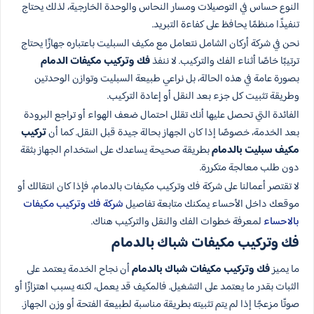
النوع حساس في التوصيلات ومسار النحاس والوحدة الخارجية، لذلك يحتاج
تنفيذًا منظمًا يحافظ على كفاءة التبريد.
نحن في شركة أركان الشامل نتعامل مع مكيف السبليت باعتباره جهازًا يحتاج
ترتيبًا خاصًا أثناء الفك والتركيب. لا ننفذ
فك وتركيب مكيفات الدمام
بصورة عامة في هذه الحالة، بل نراعي طبيعة السبليت وتوازن الوحدتين
وطريقة تثبيت كل جزء بعد النقل أو إعادة التركيب.
الفائدة التي تحصل عليها أنك تقلل احتمال ضعف الهواء أو تراجع البرودة
بعد الخدمة، خصوصًا إذا كان الجهاز بحالة جيدة قبل النقل. كما أن
تركيب
مكيف سبليت بالدمام
بطريقة صحيحة يساعدك على استخدام الجهاز بثقة
دون طلب معالجة متكررة.
لا تقتصر أعمالنا على شركة فك وتركيب مكيفات بالدمام، فإذا كان انتقالك أو
موقعك داخل الأحساء يمكنك متابعة تفاصيل
شركة فك وتركيب مكيفات
بالاحساء
لمعرفة خطوات الفك والنقل والتركيب هناك.
فك وتركيب مكيفات شباك بالدمام
ما يميز
فك وتركيب مكيفات شباك بالدمام
أن نجاح الخدمة يعتمد على
الثبات بقدر ما يعتمد على التشغيل. فالمكيف قد يعمل، لكنه يسبب اهتزازًا أو
صوتًا مزعجًا إذا لم يتم تثبيته بطريقة مناسبة لطبيعة الفتحة أو وزن الجهاز.