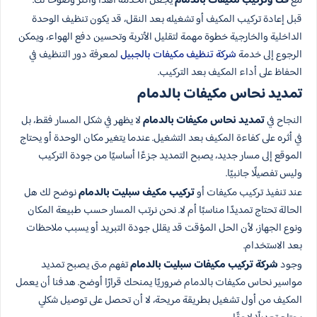
مع
فك وتركيب مكيفات بالدمام
يجعل الخدمة أهدأ وأكثر وضوحًا لك.
قبل إعادة تركيب المكيف أو تشغيله بعد النقل، قد يكون تنظيف الوحدة
الداخلية والخارجية خطوة مهمة لتقليل الأتربة وتحسين دفع الهواء، ويمكن
الرجوع إلى خدمة
شركة تنظيف مكيفات بالجبيل
لمعرفة دور التنظيف في
الحفاظ على أداء المكيف بعد التركيب.
تمديد نحاس مكيفات بالدمام
النجاح في
تمديد نحاس مكيفات بالدمام
لا يظهر في شكل المسار فقط، بل
في أثره على كفاءة المكيف بعد التشغيل. عندما يتغير مكان الوحدة أو يحتاج
الموقع إلى مسار جديد، يصبح التمديد جزءًا أساسيًا من جودة التركيب
وليس تفصيلًا جانبيًا.
عند تنفيذ تركيب مكيفات أو
تركيب مكيف سبليت بالدمام
نوضح لك هل
الحالة تحتاج تمديدًا مناسبًا أم لا. نحن نرتب المسار حسب طبيعة المكان
ونوع الجهاز، لأن الحل المؤقت قد يقلل جودة التبريد أو يسبب ملاحظات
بعد الاستخدام.
وجود
شركة تركيب مكيفات سبليت بالدمام
تفهم متى يصبح تمديد
مواسير نحاس مكيفات بالدمام ضروريًا يمنحك قرارًا أوضح. هدفنا أن يعمل
المكيف من أول تشغيل بطريقة مريحة، لا أن تحصل على توصيل شكلي