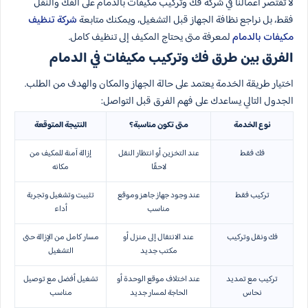
لا تقتصر أعمالنا في شركة فك وتركيب مكيفات بالدمام على الفك والنقل
فقط، بل نراجع نظافة الجهاز قبل التشغيل، ويمكنك متابعة
شركة تنظيف
مكيفات بالدمام
لمعرفة متى يحتاج المكيف إلى تنظيف كامل.
الفرق بين طرق فك وتركيب مكيفات في الدمام
اختيار طريقة الخدمة يعتمد على حالة الجهاز والمكان والهدف من الطلب.
الجدول التالي يساعدك على فهم الفرق قبل التواصل:
نوع الخدمة
متى تكون مناسبة؟
النتيجة المتوقعة
فك فقط
عند التخزين أو انتظار النقل
إزالة آمنة للمكيف من
لاحقًا
مكانه
تركيب فقط
عند وجود جهاز جاهز وموقع
تثبيت وتشغيل وتجربة
مناسب
أداء
فك ونقل وتركيب
عند الانتقال إلى منزل أو
مسار كامل من الإزالة حتى
مكتب جديد
التشغيل
تركيب مع تمديد
عند اختلاف موقع الوحدة أو
تشغيل أفضل مع توصيل
نحاس
الحاجة لمسار جديد
مناسب