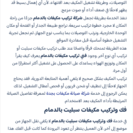
التوصيلات، وطريقة تشغيل المكيف بعد الانتهاء، لأن أي إهمال بسيط قد
يظهر لاحقًا في ضعف أداء أو صوت مزعج.
ننفذ الخدمة بطريقة تجعل
شركة تركيب مكيفات بالدمام
جزءًا من راحة
المكان لا مجرد خطوة تركيب سريعة. نراجع طبيعة الجدار أو الفتحة أو مكان
الوحدة الخارجية، ونرتب التوصيلات بما يناسب نوع الجهاز، ثم نجعل تجربة
التشغيل خطوة أساسية قبل مغادرة الموقع.
هذه الطريقة تمنحك فرقًا واضحًا عند طلب تركيب مكيفات سبليت أو
تركيب أي نوع آخر. وجود
فني تركيب مكيفات بالدمام
يعرف كيف يقرأ
المكان وتوزيع الهواء يساعدك على الحصول على تشغيل أكثر استقرارًا من
أول مرة.
تركيب المكيف بشكل صحيح لا يلغي أهمية المتابعة الدورية، فقد يحتاج
الجهاز لاحقًا إلى تنظيف أو شحن فريون أو فحص أعطال التشغيل، لذلك
يمكن الرجوع إلى خدمة
شركة صيانة مكيفات بجدة
لمعرفة تفاصيل الصيانة
المرتبطة بأداء المكيف بعد الاستخدام.
فك وتركيب مكيفات سبليت بالدمام
في خدمة
فك وتركيب مكيفات سبليت بالدمام
لا يكفي نقل الجهاز من
موضع إلى آخر، لأن العميل ينتظر أن تعود البرودة كما كانت قبل الفك. هذا