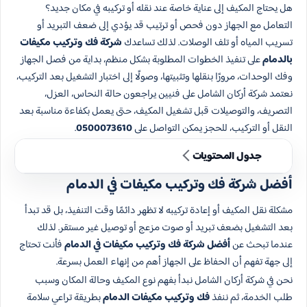
هل يحتاج المكيف إلى عناية خاصة عند نقله أو تركيبه في مكان جديد؟
التعامل مع الجهاز دون فحص أو ترتيب قد يؤدي إلى ضعف التبريد أو
تسريب المياه أو تلف الوصلات. لذلك تساعدك
شركة فك وتركيب مكيفات
بالدمام
على تنفيذ الخطوات المطلوبة بشكل منظم، بداية من فصل الجهاز
وفك الوحدات، مرورًا بنقلها وتثبيتها، وصولًا إلى اختبار التشغيل بعد التركيب،
نعتمد شركة أركان الشامل على فنيين يراجعون حالة النحاس، العزل،
التصريف، والتوصيلات قبل تشغيل المكيف، حتى يعمل بكفاءة مناسبة بعد
النقل أو التركيب، للحجز يمكن التواصل على
0500073610
.
جدول المحتويات
أفضل شركة فك وتركيب مكيفات في الدمام
مشكلة نقل المكيف أو إعادة تركيبه لا تظهر دائمًا وقت التنفيذ، بل قد تبدأ
بعد التشغيل بضعف تبريد أو صوت مزعج أو توصيل غير مستقر. لذلك
عندما تبحث عن
أفضل شركة فك وتركيب مكيفات في الدمام
فأنت تحتاج
إلى جهة تفهم أن الحفاظ على الجهاز أهم من إنهاء العمل بسرعة.
نحن في شركة أركان الشامل نبدأ بفهم نوع المكيف وحالة المكان وسبب
طلب الخدمة، ثم ننفذ
فك وتركيب مكيفات الدمام
بطريقة تراعي سلامة