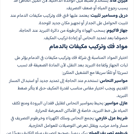
ميزان ماء
: يستخدم لضبط ميل الوحدة الداخلية، لأن الميل الخاطئ قد
يسبب رجوع المياه أو ضعف التصريف.
دريل ومسامير تثبيت
: يعتمد عليها فني فك وتركيب مكيفات الدمام عند
تثبيت الحوامل على الجدار أو تجهيز مكان جديد للوحدة.
جهاز فاكيوم
: يسحب الهواء والرطوبة من دائرة التبريد عند الحاجة،
خصوصًا بعد تمديد النحاس أو إعادة تركيب المكيف.
مواد فك وتركيب مكيفات بالدمام
اختيار المواد المناسبة في شركة فك وتركيب مكيفات في الدمام يؤثر على
ثبات الجهاز وكفاءة التبريد بعد النقل، لأن المادة الضعيفة قد تسبب
تسريبًا أو تلفًا سريعًا مع التشغيل المتكرر:
مواسير النحاس
: تستخدم عند الحاجة إلى تمديد جديد أو استبدال المسار
القديم، ويجب اختيار مقاس مناسب لقدرة المكيف حتى لا يتأثر ضغط
التبريد.
عازل مواسير
: يحيط بمواسير النحاس لتقليل فقدان البرودة ومنع تكثف
المياه على خط التبريد، خاصة في الأماكن المعرضة للحرارة.
شريط عزل خارجي
: يجمع النحاس وسلك الكهرباء وخرطوم التصريف في
مسار واحد مرتب، ويقلل تعرض التوصيلات للعوامل الخارجية.
خرطوم تصريف المياه
: يركب بميل صحيح لتصريف مياه التكثيف بعيدًا عن