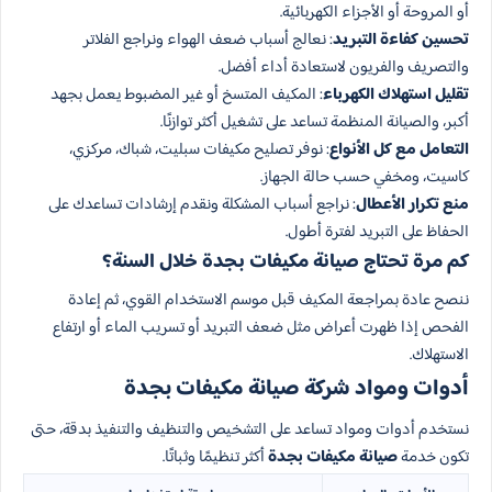
أو المروحة أو الأجزاء الكهربائية.
تحسين كفاءة التبريد
: نعالج أسباب ضعف الهواء ونراجع الفلاتر
والتصريف والفريون لاستعادة أداء أفضل.
تقليل استهلاك الكهرباء
: المكيف المتسخ أو غير المضبوط يعمل بجهد
أكبر، والصيانة المنظمة تساعد على تشغيل أكثر توازنًا.
التعامل مع كل الأنواع
: نوفر تصليح مكيفات سبليت، شباك، مركزي،
كاسيت، ومخفي حسب حالة الجهاز.
منع تكرار الأعطال
: نراجع أسباب المشكلة ونقدم إرشادات تساعدك على
الحفاظ على التبريد لفترة أطول.
كم مرة تحتاج صيانة مكيفات بجدة خلال السنة؟
ننصح عادة بمراجعة المكيف قبل موسم الاستخدام القوي، ثم إعادة
الفحص إذا ظهرت أعراض مثل ضعف التبريد أو تسريب الماء أو ارتفاع
الاستهلاك.
أدوات ومواد شركة صيانة مكيفات بجدة
نستخدم أدوات ومواد تساعد على التشخيص والتنظيف والتنفيذ بدقة، حتى
تكون خدمة
صيانة مكيفات بجدة
أكثر تنظيمًا وثباتًا.