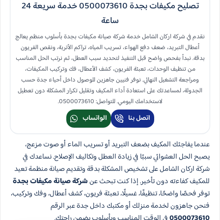
تصليح مكيفات بجدة 0500073610 خدمة سريعة 24
ساعة
نقدم في شركة اركان الشامل خدمة شركة صيانة مكيفات بجدة بأسلوب منظم يعالج
أعطال التبريد، ضعف دفع الهواء، تسريب المياه، تراكم الأتربة، ونقص الفريون
بدقة. نبدأ بفحص واضح قبل التنفيذ لتحديد سبب العطل، ثم نرتب الحل المناسب
من تنظيف الوحدات، تعبئة الفريون، كشف الأعطال، فك وتركيب المكيفات،
ومراجعة التشغيل النهائي. نوفر فنيين جاهزين للوصول داخل أحياء جدة حسب
الجدولة، لمساعدتك على استعادة أداء المكيف وتقليل تكرار المشكلة دون تعطيل
لاستخدامك اليومي. للتواصل: 0500073610.
اتصل بنا
الواتساب
عندما يفاجئك المكيف بضعف التبريد أو تسريب الماء أو صوت مزعج،
يصبح الحل العشوائي سببًا في زيادة العطل وتكاليف الإصلاح. نساعدك في
شركة اركان الشامل على تشخيص المشكلة بدقة وتقديم صيانة منظمة تعيد
للمكيف كفاءته دون تأخير. إذا كنت تبحث عن
شركة صيانة مكيفات بجدة
توفر فحصًا واضحًا، تنظيفًا، غسيلًا، تعبئة فريون، كشف أعطال، وفك وتركيب،
فنحن جاهزون لخدمة منزلك أو مكتبك داخل جدة عبر الرقم
0500073610
في الوقت المناسب وبأسلوب يضمن راحتك.