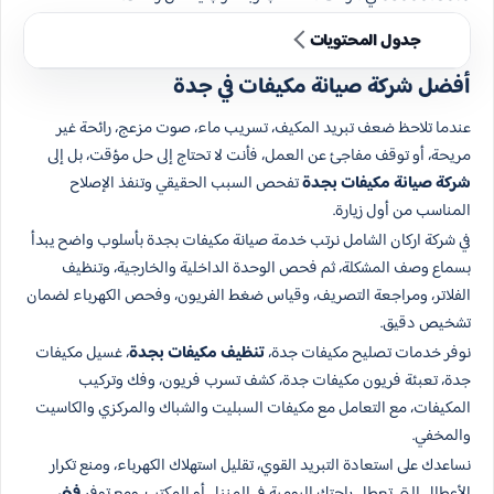
جدول المحتويات
أفضل شركة صيانة مكيفات في جدة
عندما تلاحظ ضعف تبريد المكيف، تسريب ماء، صوت مزعج، رائحة غير
مريحة، أو توقف مفاجئ عن العمل، فأنت لا تحتاج إلى حل مؤقت، بل إلى
شركة صيانة مكيفات بجدة
تفحص السبب الحقيقي وتنفذ الإصلاح
المناسب من أول زيارة.
في شركة اركان الشامل نرتب خدمة صيانة مكيفات بجدة بأسلوب واضح يبدأ
بسماع وصف المشكلة، ثم فحص الوحدة الداخلية والخارجية، وتنظيف
الفلاتر، ومراجعة التصريف، وقياس ضغط الفريون، وفحص الكهرباء لضمان
تشخيص دقيق.
نوفر خدمات تصليح مكيفات جدة،
تنظيف مكيفات بجدة
، غسيل مكيفات
جدة، تعبئة فريون مكيفات جدة، كشف تسرب فريون، وفك وتركيب
المكيفات، مع التعامل مع مكيفات السبليت والشباك والمركزي والكاسيت
والمخفي.
نساعدك على استعادة التبريد القوي، تقليل استهلاك الكهرباء، ومنع تكرار
الأعطال التي تعطل راحتك اليومية في المنزل أو المكتب. ومع توفر
فني