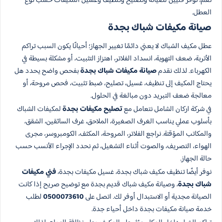
نعم، نوفر فنيين لصيانة وتصليح وتنظيف وغسيل المكيفات حسب نوع
العطل.
صيانة مكيفات شباك بجدة
عطل مكيف الشباك لا يعني دائمًا تغيير الجهاز؛ أحيانًا يكون السبب تراكم
الأتربة، ضعف التهوية، انسداد الفلاتر، اهتزاز التثبيت، أو مشكلة بسيطة في
الكهرباء. لذلك نقدم
صيانة مكيفات شباك بجدة
بفحص واضح يحدد هل
يحتاج المكيف إلى تنظيف، غسيل، تصليح، ضبط تثبيت، فحص مروحة، أو
معالجة ضعف التبريد دون مبالغة في الحلول.
في شركة اركان الشامل نتعامل مع
تصليح مكيفات بجدة
لمكيفات الشباك
بأسلوب عملي يناسب الغرف الصغيرة، الملاحق، غرف السائقين، الشقق،
والمكاتب المؤقتة. نراجع الفلاتر، المروحة، المكثف، الكومبروسر، مجرى
الهواء، التصريف، والصوت أثناء التشغيل، ثم نحدد الإجراء الأنسب حسب
حالة الجهاز.
نوفر أيضًا تنظيف مكيف شباك بجدة، غسيل مكيفات بجدة،
فني مكيفات
شباك بجدة
، وصيانة مكيف شباك قديم بجدة مع توضيح صريح إذا كانت
الصيانة مجدية أو الاستبدال أوفر لك. اتصل على
0500073610
لطلب
خدمة صيانة مكيفات بجدة داخل أحياء جدة.