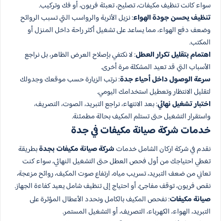
سواء كانت تنظيف مكيفات، تصليح، تعبئة فريون، أو فك وتركيب.
تنظيف يحسن جودة الهواء
: نزيل الأتربة والرواسب التي تسبب الروائح
وضعف دفع الهواء، مما يساعد على تشغيل أكثر راحة داخل المنزل أو
المكتب.
اهتمام بتقليل تكرار العطل
: لا نكتفي بإصلاح العرض الظاهر، بل نراجع
الأسباب التي قد تعيد المشكلة مرة أخرى.
سرعة الوصول داخل أحياء جدة
: نرتب الزيارة حسب موقعك وجدولك
لتقليل الانتظار وتعطيل استخدامك اليومي.
اختبار تشغيل نهائي
: بعد الانتهاء، نراجع التبريد، الصوت، التصريف،
واستقرار التشغيل حتى تستلم المكيف بحالة مطمئنة.
خدمات شركة صيانة مكيفات في جدة
نقدم في شركة اركان الشامل خدمات
شركة صيانة مكيفات بجدة
بطريقة
تغطي احتياجك من أول فحص العطل حتى التشغيل النهائي، سواء كنت
تعاني من ضعف التبريد، تسريب مياه، ارتفاع صوت المكيف، روائح مزعجة،
نقص فريون، توقف مفاجئ، أو احتياج إلى تنظيف شامل يعيد كفاءة الجهاز.
صيانة مكيفات
: نفحص المكيف بالكامل ونحدد الأعطال المؤثرة على
التبريد، الهواء، الكهرباء، التصريف، أو التشغيل المستمر.