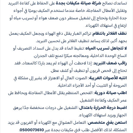
تساعدك نصائح
شركة صيانة مكيفات بجدة
على الحفاظ على كفاءة التبريد
وتقليل الأعطال المفاجئة، خاصة عندما تستخدم المكيف يوميًا في أجواء
جدة الحارة وتحتاج إلى تشغيل مستقر دون ضعف هواء أو تسريب مياه أو
ارتفاع في استهلاك الكهرباء.
نظف الفلاتر بانتظام
: تراكم الغبار يقلل دفع الهواء ويجعل المكيف يعمل
بجهد أكبر، لذلك يساعد تنظيف الفلاتر على تحسين التبريد.
لا تتجاهل تسريب المياه
: تنقيط الماء قد يدل على انسداد التصريف أو
اتساخ الوحدة الداخلية، ومعالجته مبكرًا تمنع تلف الجدران.
راقب ضعف التبريد
: إذا لاحظت أن الهواء لم يعد باردًا كالمعتاد، فقد
تحتاج إلى فحص فريون أو تنظيف أو كشف عطل.
انتبه للأصوات الغريبة
: الصوت العالي أو الاهتزاز قد يشير إلى مشكلة في
المروحة أو التثبيت أو أحد الأجزاء الداخلية.
اطلب صيانة دورية
: الفحص المنتظم يقلل الأعطال المفاجئة ويحافظ على
عمر المكيف وكفاءة التشغيل.
اضبط درجة الحرارة باعتدال
: التشغيل على درجات منخفضة جدًا يرهق
الجهاز ويزيد استهلاك الكهرباء.
استعن بفني متخصص
: التعامل العشوائي مع الكهرباء أو الفريون قد يزيد
المشكلة، لذلك الأفضل طلب فني مكيفات بجدة عبر
0500073610
.