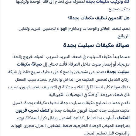
فك وتركيب مكيفات بجدة
لمعرفة متى تحتاج إلى فك الوحدة وتركيبها
بشكل صحيح.
هل تقدمون تنظيف مكيفات بجدة؟
نعم، ننظف الفلاتر والوحدات ومخارج الهواء لتحسين التبريد وتقليل
الروائح.
صيانة مكيفات سبليت بجدة
عندما يبدأ مكيف السبليت في ضعف التبريد، تسريب المياه، خروج رائحة
مزعجة، أو إصدار صوت داخل الغرفة، فأنت تحتاج إلى
صيانة مكيفات
سبليت بجدة
تعتمد على تشخيص واضح لا على تنظيف سريع فقط. في شركة
اركان الشامل نفحص المكيف من الداخل والخارج لنحدد سبب العطل
بدقة، سواء كان انسدادًا في الفلاتر، مشكلة في التصريف، نقص فريون، تسرب
غاز، ضعف مروحة، أو خللًا في التوصيلات الكهربائية.
نقدم خدمات تصليح مكيفات سبليت جدة، تنظيف مكيفات بجدة، غسيل
مكيف سبليت جدة، تعبئة فريون مكيفات جدة، و
كشف تسرب فريون
المكيف
بأسلوب يحافظ على كفاءة التشغيل ويقلل تكرار المشكلة. نهتم
بمراجعة المبخر، الوحدة الخارجية، ضغط التشغيل، العزل، مجرى الهواء،
والصوت قبل تسليم العمل.