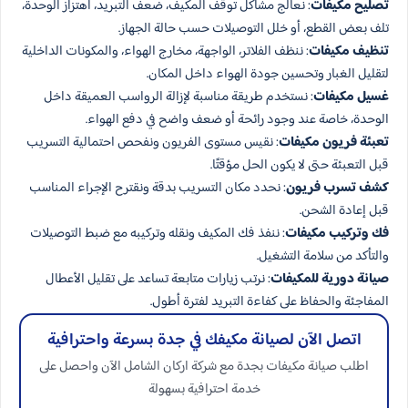
تصليح مكيفات
: نعالج مشاكل توقف المكيف، ضعف التبريد، اهتزاز الوحدة،
تلف بعض القطع، أو خلل التوصيلات حسب حالة الجهاز.
تنظيف مكيفات
: ننظف الفلاتر، الواجهة، مخارج الهواء، والمكونات الداخلية
لتقليل الغبار وتحسين جودة الهواء داخل المكان.
غسيل مكيفات
: نستخدم طريقة مناسبة لإزالة الرواسب العميقة داخل
الوحدة، خاصة عند وجود رائحة أو ضعف واضح في دفع الهواء.
تعبئة فريون مكيفات
: نقيس مستوى الفريون ونفحص احتمالية التسريب
قبل التعبئة حتى لا يكون الحل مؤقتًا.
كشف تسرب فريون
: نحدد مكان التسريب بدقة ونقترح الإجراء المناسب
قبل إعادة الشحن.
فك وتركيب مكيفات
: ننفذ فك المكيف ونقله وتركيبه مع ضبط التوصيلات
والتأكد من سلامة التشغيل.
صيانة دورية للمكيفات
: نرتب زيارات متابعة تساعد على تقليل الأعطال
المفاجئة والحفاظ على كفاءة التبريد لفترة أطول.
اتصل الآن لصيانة مكيفك في جدة بسرعة واحترافية
اطلب صيانة مكيفات بجدة مع شركة اركان الشامل الآن واحصل على
خدمة احترافية بسهولة