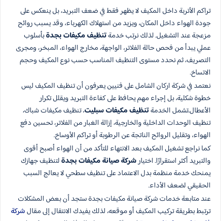
تراكم الأتربة داخل المكيف لا يظهر فقط في ضعف التبريد، بل ينعكس على
جودة الهواء داخل المكان، ويزيد من استهلاك الكهرباء، وقد يسبب روائح
مزعجة عند التشغيل. لذلك نرتب خدمة
تنظيف مكيفات بجدة
بأسلوب
عملي يبدأ من فحص حالة الفلاتر، الواجهة، مخارج الهواء، المبخر، ومجرى
التصريف، ثم نحدد مستوى التنظيف المناسب حسب نوع المكيف وحجم
الاتساخ.
نعتمد في شركة اركان الشامل على فنيين يعرفون أن تنظيف المكيف ليس
خطوة شكلية، بل إجراء مهم يحافظ على كفاءة التبريد ويقلل تكرار
الأعطال.تشمل الخدمة
تنظيف مكيفات سبليت
، تنظيف مكيفات شباك،
تنظيف الوحدات الداخلية والخارجية، إزالة الغبار من الفلاتر، تحسين دفع
الهواء، وتقليل الروائح الناتجة عن الرطوبة أو تراكم الأوساخ.
كما نراجع تشغيل المكيف بعد الانتهاء للتأكد من أن الهواء أصبح أقوى
والتبريد أكثر استقرارًا. اختيار
شركة صيانة مكيفات بجدة
لتنظيف جهازك
يمنحك خدمة منظمة بدل الاعتماد على تنظيف سطحي لا يعالج السبب
الحقيقي لضعف الأداء.
عند متابعة خدمات شركة صيانة مكيفات بجدة ستجد أن بعض المشكلات
ترتبط بطريقة تركيب المكيف أو موقعه، لذلك يفيدك الانتقال إلى مقال
شركة