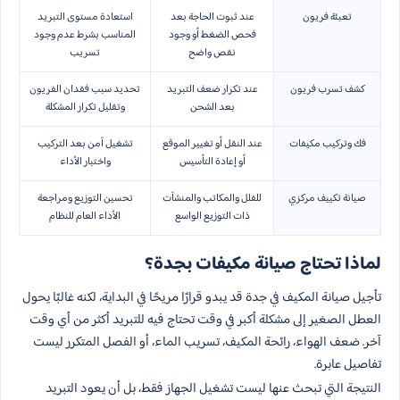
تعبئة فريون
عند ثبوت الحاجة بعد
استعادة مستوى التبريد
فحص الضغط أو وجود
المناسب بشرط عدم وجود
نقص واضح
تسريب
كشف تسرب فريون
عند تكرار ضعف التبريد
تحديد سبب فقدان الفريون
بعد الشحن
وتقليل تكرار المشكلة
فك وتركيب مكيفات
عند النقل أو تغيير الموقع
تشغيل آمن بعد التركيب
أو إعادة التأسيس
واختبار الأداء
صيانة تكييف مركزي
للفلل والمكاتب والمنشآت
تحسين التوزيع ومراجعة
ذات التوزيع الواسع
الأداء العام للنظام
لماذا تحتاج صيانة مكيفات بجدة؟
تأجيل صيانة المكيف في جدة قد يبدو قرارًا مريحًا في البداية، لكنه غالبًا يحول
العطل الصغير إلى مشكلة أكبر في وقت تحتاج فيه للتبريد أكثر من أي وقت
آخر. ضعف الهواء، رائحة المكيف، تسريب الماء، أو الفصل المتكرر ليست
تفاصيل عابرة.
النتيجة التي تبحث عنها ليست تشغيل الجهاز فقط، بل أن يعود التبريد