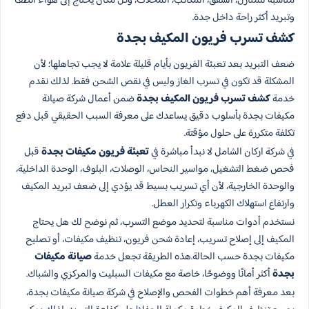
مناسبة للمنازل، الشقق، المكاتب، المحلات، وكل مكان يحتاج إلى هواء أنظف
وتبريد أكثر راحة داخل جدة.
كشف تسرب فريون المكيف بجدة
ضعف التبريد بعد تعبئة الفريون بأيام قليلة علامة لا يجب تجاهلها؛ لأن
المشكلة قد تكون في تسرب الغاز وليس في نقص الشحن فقط. لذلك نقدم
خدمة
كشف تسرب فريون المكيف بجدة
ضمن أعمال شركة صيانة
مكيفات بجدة بأسلوب دقيق يساعدك على معرفة السبب الحقيقي قبل دفع
تكلفة متكررة على حلول مؤقتة.
في شركة اركان الشامل لا نبدأ مباشرة في
تعبئة فريون مكيفات بجدة
قبل
فحص ضغط التشغيل، مواسير النحاس، الوصلات، البلوف، الوحدة الداخلية،
والوحدة الخارجية، لأن أي تسريب بسيط قد يؤدي إلى ضعف تبريد المكيف
وارتفاع استهلاك الكهرباء وتكرار العطل.
نستخدم أدوات مناسبة لتحديد موضع التسرب، ثم نوضح لك هل يحتاج
المكيف إلى إصلاح تسريب، إعادة شحن فريون، تنظيف مكيفات، أو تصليح
مكيفات بجدة حسب الحالة.هذه الطريقة تجعل خدمة
صيانة مكيفات
بجدة
أكثر أمانًا ووضوحًا، خاصة مع مكيفات السبليت والمركزي والشباك.
بعد معرفة أهم خطوات الفحص والإصلاح في شركة صيانة مكيفات بجدة،