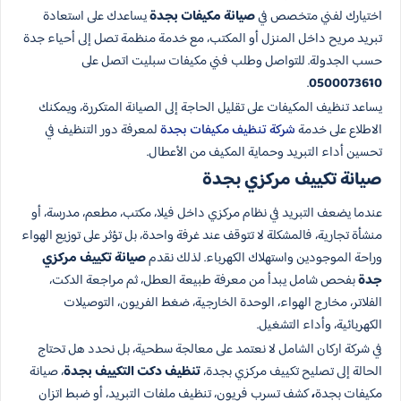
اختيارك لفني متخصص في
صيانة مكيفات بجدة
يساعدك على استعادة
تبريد مريح داخل المنزل أو المكتب، مع خدمة منظمة تصل إلى أحياء جدة
حسب الجدولة. للتواصل وطلب فني مكيفات سبليت اتصل على
.
0500073610
يساعد تنظيف المكيفات على تقليل الحاجة إلى الصيانة المتكررة، ويمكنك
الاطلاع على خدمة
شركة تنظيف مكيفات بجدة
لمعرفة دور التنظيف في
تحسين أداء التبريد وحماية المكيف من الأعطال.
صيانة تكييف مركزي بجدة
عندما يضعف التبريد في نظام مركزي داخل فيلا، مكتب، مطعم، مدرسة، أو
منشأة تجارية، فالمشكلة لا تتوقف عند غرفة واحدة، بل تؤثر على توزيع الهواء
وراحة الموجودين واستهلاك الكهرباء. لذلك نقدم
صيانة تكييف مركزي
جدة
بفحص شامل يبدأ من معرفة طبيعة العطل، ثم مراجعة الدكت،
الفلاتر، مخارج الهواء، الوحدة الخارجية، ضغط الفريون، التوصيلات
الكهربائية، وأداء التشغيل.
في شركة اركان الشامل لا نعتمد على معالجة سطحية، بل نحدد هل تحتاج
الحالة إلى تصليح تكييف مركزي بجدة،
تنظيف دكت التكييف بجدة
، صيانة
مكيفات بجدة
،
كشف تسرب فريون، تنظيف ملفات التبريد، أو ضبط اتزان