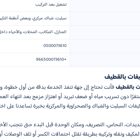
تشغيل بعد التركيب
سبليت، شباك، مركزي، وبعض أنظمة التكيي
المنازل، المكاتب، المحلات، والأحياء داخ
0500073610
+966500073610
فات بالقطيف
ت بالقطيف
فأنت تحتاج إلى جهة تنفذ الخدمة بدقة من أول خطوة، وت
تقرًا دون تسريب مياه أو ضعف تبريد أو اهتزاز مزعج بعد انتهاء العم
يفات السبليت والشباك والصحراوية والمركزية بخبرة تساعدنا على اختي
مديدات، النحاس، التصريف، ومكان الوحدة قبل البدء حتى نتجنب الأخطا
مكيف ونقله وتركيبه بطريقة تقلل احتمالات الكسر أو تلف الوصلات أو