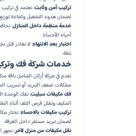
تركيب آمن وثابت
: نعتمد في تركيب 
لضمان هدوء التشغيل وكفاءة توزيع ا
خدمة منظمة داخل المنازل
: نحاف
أحياء الأحساء.
اختبار بعد الانتهاء
: لا نغادر قبل ت
بثقة.
خدمات شركة فك وتركيب
نقدم في شركة أركان الشامل باقة م
مشكلات ضعف التبريد أو تسريب المي
فك مكيفات سبليت
: نفك الوحدة ال
المكيف وتقلل فرص التلف أثناء النقل
تركيب مكيفات بالاحساء
: نختار مك
لضمان تبريد مستقر داخل الغرفة.
نقل مكيفات من منزل لآخر
: نجهز 