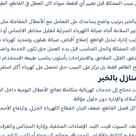
 سبب المشكلة قبل تغيير أي قطعة، سواء كان العطل في القاطع، الطبل
ي بالخبر بترتيب واضح يساعدك على التعامل مع الأعطال المفاجئة مثل 
يير السلامة أثناء صيانة الكهرباء المنزلية لتقليل مخاطر الالتماس أو ت
كيب إنارة، تبديل قواطع، إصلاح أفياش، صيانة طبلون، وتمديد كهرباء 
لك المشكلة والحل المناسب قبل بدء العمل حتى تكون الخدمة واض
شقق، الفلل، الملاحق، والاستراحات بأسلوب يناسب طبيعة الاستخدام ا
ح الظاهر فقط، بل نركز على السبب حتى تحصل على كهرباء أكثر استقرارًا 
ازل بالخبر
 تحتاج إلى خدمات كهربائية متكاملة تعالج الأعطال اليومية داخل الش
سلاك والإنارة دون حلول مؤقتة.
كل فصل القاطع، ضعف التيار، انقطاع الكهرباء الجزئي، وارتفاع الأح
نجف، السبوت لايت، الليد، الإضاءات المخفية، وإنارة المجالس والغرف
مفاتيح التالفة والأفياش المحترقة، ونعالج السخونة أو الشرر الناتج 