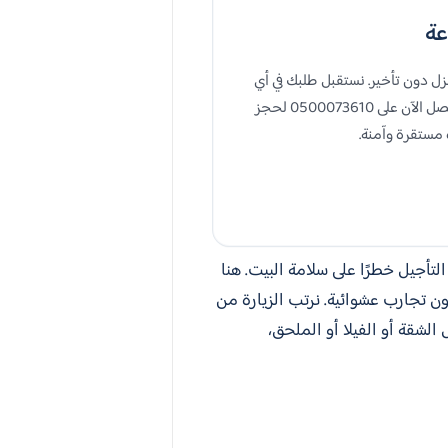
ة الأعطال المفاجئة داخل المنزل دون تأخير. نستقبل طلبك في أي
وقت، ونوفر فنيًا يحدد سبب المشكلة، ويفحص التمديدات، والقواطع، والإنارة، ثم ينفذ الإصلاح المناسب بدقة. اتصل الآن على 0500073610 لحجز
 مستقرة وآمنة.
تأجيل خطرًا على سلامة البيت. هنا
جارب عشوائية. نرتب الزيارة من
لشقة أو الفيلا أو الملحق،