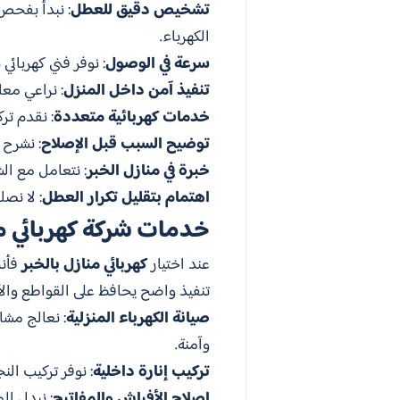
تشخيص دقيق للعطل
: نبدأ بفحص
الكهرباء.
سرعة في الوصول
: نوفر فني كهربائ
تنفيذ آمن داخل المنزل
: نراعي معا
خدمات كهربائية متعددة
: نقدم تر
توضيح السبب قبل الإصلاح
: نشرح 
خبرة في منازل الخبر
: نتعامل مع ال
اهتمام بتقليل تكرار العطل
: لا نصل
خدمات شركة كهربائي من
عند اختيار
كهربائي منازل بالخبر
فأنت
تنفيذ واضح يحافظ على القواطع والأ
صيانة الكهرباء المنزلية
: نعالج مشا
وآمنة.
تركيب إنارة داخلية
: نوفر تركيب ال
إصلاح الأفياش والمفاتيح
: نبدل ال