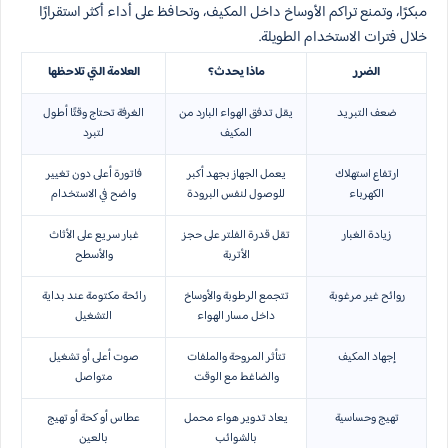
مبكرًا، وتمنع تراكم الأوساخ داخل المكيف، وتحافظ على أداء أكثر استقرارًا
خلال فترات الاستخدام الطويلة.
الضرر
ماذا يحدث؟
العلامة التي تلاحظها
ضعف التبريد
يقل تدفق الهواء البارد من
الغرفة تحتاج وقتًا أطول
المكيف
لتبرد
ارتفاع استهلاك
يعمل الجهاز بجهد أكبر
فاتورة أعلى دون تغيير
الكهرباء
للوصول لنفس البرودة
واضح في الاستخدام
زيادة الغبار
تقل قدرة الفلتر على حجز
غبار سريع على الأثاث
الأتربة
والأسطح
روائح غير مرغوبة
تتجمع الرطوبة والأوساخ
رائحة مكتومة عند بداية
داخل مسار الهواء
التشغيل
إجهاد المكيف
تتأثر المروحة والملفات
صوت أعلى أو تشغيل
والضاغط مع الوقت
متواصل
تهيج وحساسية
يعاد تدوير هواء محمل
عطاس أو كحة أو تهيج
بالشوائب
بالعين