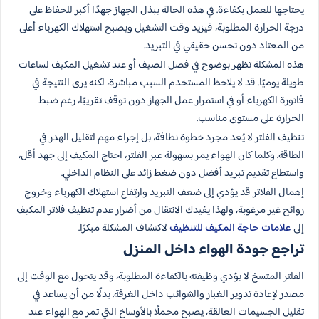
يحتاجها للعمل بكفاءة. في هذه الحالة يبذل الجهاز جهدًا أكبر للحفاظ على
درجة الحرارة المطلوبة، فيزيد وقت التشغيل ويصبح استهلاك الكهرباء أعلى
من المعتاد دون تحسن حقيقي في التبريد.
هذه المشكلة تظهر بوضوح في فصل الصيف أو عند تشغيل المكيف لساعات
طويلة يوميًا. قد لا يلاحظ المستخدم السبب مباشرة، لكنه يرى النتيجة في
فاتورة الكهرباء أو في استمرار عمل الجهاز دون توقف تقريبًا، رغم ضبط
الحرارة على مستوى مناسب.
تنظيف الفلتر لا يُعد مجرد خطوة نظافة، بل إجراء مهم لتقليل الهدر في
الطاقة. وكلما كان الهواء يمر بسهولة عبر الفلتر، احتاج المكيف إلى جهد أقل،
واستطاع تقديم تبريد أفضل دون ضغط زائد على النظام الداخلي.
إهمال الفلاتر قد يؤدي إلى ضعف التبريد وارتفاع استهلاك الكهرباء وخروج
روائح غير مرغوبة، ولهذا يفيدك الانتقال من أضرار عدم تنظيف فلاتر المكيف
إلى
علامات حاجة المكيف للتنظيف
لاكتشاف المشكلة مبكرًا.
تراجع جودة الهواء داخل المنزل
الفلتر المتسخ لا يؤدي وظيفته بالكفاءة المطلوبة، وقد يتحول مع الوقت إلى
مصدر لإعادة تدوير الغبار والشوائب داخل الغرفة. بدلًا من أن يساعد في
تقليل الجسيمات العالقة، يصبح محملًا بالأوساخ التي تمر مع الهواء عند