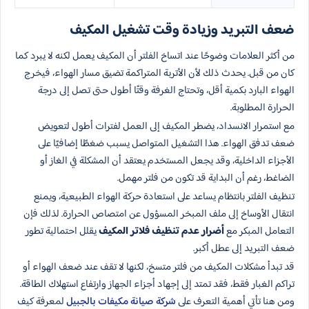
ضعف التبريد وزيادة وقت تشغيل المكيف
من أكثر العلامات وضوحًا عند اتساخ الفلتر أن المكيف يعمل لكنه لا يبرد كما
كان من قبل. يحدث ذلك لأن الأتربة المتراكمة تضيق مسار الهواء، فيخرج
الهواء البارد بكمية أقل، وتحتاج الغرفة وقتًا أطول حتى تصل إلى درجة
الحرارة المطلوبة.
مع استمرار الانسداد، يضطر المكيف إلى العمل لفترات أطول لتعويض
ضعف تدفق الهواء. هذا التشغيل المتواصل يسبب ضغطًا إضافيًا على
الأجزاء الداخلية، وقد يجعل المستخدم يعتقد أن المشكلة في الغاز أو
الضاغط، رغم أن البداية قد تكون من فلتر مهمل.
تنظيف الفلتر بانتظام يساعد على استعادة حركة الهواء الطبيعية، ويمنع
انتقال الأوساخ إلى ملف المبخر المسؤول عن امتصاص الحرارة. لذلك فإن
التعامل المبكر مع
أضرار عدم تنظيف فلاتر المكيف
يقلل احتمالية تطور
ضعف التبريد إلى عطل أكبر.
قد تبدأ مشكلات المكيف من فلتر متسخ، لكنها لا تقف عند ضعف الهواء أو
تراكم الغبار فقط، فقد تمتد إلى إجهاد أجزاء الجهاز وارتفاع استهلاك الطاقة.
ومن هنا تأتي أهمية التعرف على
شركة صيانة مكيفات بالجبيل
لمعرفة كيف