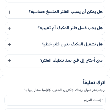
نعم، فالفلتر المسدود يجعل الجهاز يعمل وقتًا أطول وبجهد أعلى، وهذا
هل يمكن أن يسبب الفلتر المتسخ حساسية؟
يؤدي إلى استهلاك كهرباء أكبر.
قد يساهم في زيادة الغبار والشوائب داخل الهواء، ما قد يزعج المصابين
هل يجب غسل فلتر المكيف أم تغييره؟
بالحساسية أو تهيج الجهاز التنفسي.
يعتمد ذلك على نوع الفلتر. الفلاتر القابلة للغسل تُنظف وتجفف جيدًا، أما
هل تشغيل المكيف بدون فلتر خطر؟
الفلاتر التالفة أو غير القابلة للغسل فيجب استبدالها.
نعم، لأنه يسمح بدخول الغبار إلى الأجزاء الداخلية، ما قد يضعف أداء
متى أحتاج إلى فني بعد تنظيف الفلتر؟
الجهاز ويسبب أعطالًا.
إذا استمر ضعف التبريد، أو ظهرت أصوات غير طبيعية، أو حدث تسريب ماء،
أو تجمدت الوحدة الداخلية، فالأفضل فحص المكيف فنيًا.
اترك تعليقاً
لن يتم نشر عنوان بريدك الإلكتروني. الحقول الإلزامية مشار إليها بـ *