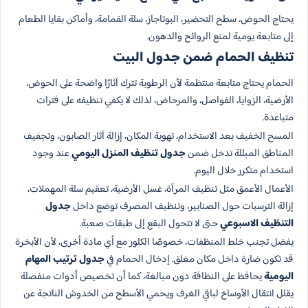
يحتاج الحوض، سطح التحضير، البوتاجاز، سلة القمامة، وأماكن بقايا الطعام
إلى متابعة يومية لمنع الروائح والدهون.
تنظيف الحمام ضمن جدول البيت
الحمام يحتاج متابعة منتظمة لأن الرطوبة تترك آثارًا واضحة على الحوض،
الأرضية، الزوايا، الفواصل، والمرحاض، لذلك لا يكفي تنظيفه على فترات
متباعدة.
المسح الخفيف بعد الاستخدام، تهوية المكان، إزالة آثار الصابون، وتجفيف
المناطق المبللة تدخل ضمن
جدول تنظيف المنزل اليومي
عند وجود
استخدام متكرر خلال اليوم.
الأعمال الأعمق مثل تنظيف المرآة، غسل الأرضية، تعقيم سلة المهملات،
إزالة الترسبات حول الصنابير، وتنظيف المصرف توضع داخل
جدول
التنظيف الاسبوعي
حتى لا تتحول البقع إلى طبقات صعبة.
يفضل تجنب خلط المنظفات، خصوصًا الكلور مع أي مادة أخرى، لأن الأبخرة
قد تكون ضارة داخل مكان مغلق. إدخال الحمام في
جدول ترتيب المهام
اليومية
يحافظ على النظافة دون مبالغة، كما أن تخصيص أدوات منفصلة
يقلل انتقال الأوساخ لباقي الغرف ويحمي الأسطح من الخدوش الناتجة عن