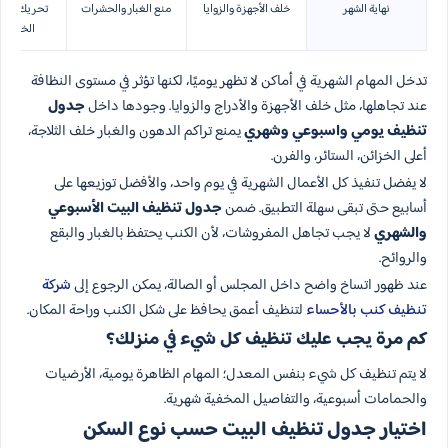
نهاية الشهر
خلف الأجهزة والزوايا
منع الغبار والحشرات
تحريك آمن 
الخفيفة
تدخل المهام الشهرية في أماكن لا تظهر يوميًا، لكنها تؤثر في مستوى النظافة
عند تجاهلها، مثل خلف الأجهزة والأدراج والزوايا. وجودها داخل
جدول
تنظيف يومي واسبوعي وشهري
يمنع تراكم الدهون والغبار خلف الثلاجة،
أعلى الخزائن، الستائر، والفرن.
لا يفضل تنفيذ كل الأعمال الشهرية في يوم واحد، والأفضل توزيعها على
أسابيع حتى تبقى سهلة التطبيق. ضمن
جدول تنظيف البيت الأسبوعي
والشهري
لا يجب تجاهل المفروشات، لأن الكنب يحتفظ بالغبار والبقع
والروائح.
عند ظهور اتساخ واضح داخل المجلس أو الصالة، يمكن الرجوع إلى
شركة
تنظيف كنب بالأحساء
لتنظيف أعمق يحافظ على شكل الكنب وراحة المكان.
كم مرة يجب عليك تنظيف كل شيء في منزلك؟
لا يتم تنظيف كل شيء بنفس المعدل؛ المهام الظاهرة يومية، الأرضيات
والحمامات أسبوعية، والتفاصيل المخفية شهرية.
اختيار جدول تنظيف البيت حسب نوع السكن