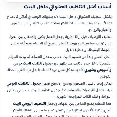
أسباب فشل التنظيف العشوائي داخل البيت
يفشل التنظيف العشوائي داخل البيت لأنه يستهلك الوقت في أماكن لا تحتاج
تدخلاً سريعًا، ويترك المساحات الأكثر استخدامًا حتى تتراكم عليها الدهون
والغبار والروائح.
تنظيف الأرضيات قبل إزالة الأتربة يجعل العمل يتكرر، والانتقال بين الغرف
دون ترتيب يضاعف المجهود، وتأجيل المطبخ أو الحمام عدة أيام يحول
المهمة البسيطة إلى تنظيف ثقيل.
الحل العملي يبدأ من تقسيم البيت حسب معدل الاتساخ، ثم وضع المهام
القصيرة داخل جدول ثابت. هنا يظهر دور
جدول تنظيف البيت يومي
وأسبوعي وشهري
لأنه يمنح كل عمل موعدًا مناسبًا بدل ترك القرار للحظة
الفوضى.
يمكن إدخال غسل الصحون ومسح الأسطح ضمن
جدول التنظيف اليومي
،
بينما تدخل الأرضيات والحمامات في جدول تنظيف البيت الاسبوعي، وتبقى
النوافذ وخلف الأثاث للمراجعة الشهرية.
هذا التنظيم يمنع التداخل بين المهام، ويجعل
التنظيف اليومي للبيت
أسرع وأكثر ثباتًا دون استنزاف يوم كامل، كما يساعد على اكتشاف الأماكن
التي تتسخ أسرع داخل البيت بدل التعامل مع كل الغرف بالطريقة نفسها.