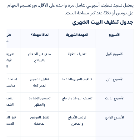
يفضل تنفيذ تنظيف أسبوعي شامل مرة واحدة على الأقل، مع تقسيم المهام
على يومين أو ثلاثة عند كبر مساحة البيت.
جدول تنظيف البيت الشهري
الأسبوع
المهمة الشهرية
لماذا مهمة؟
طريقة ت
مختص
الأسبوع الأول
تنظيف الثلاجة
منع بقايا الطعام
تفريغ جزئ
والروائح
الأرفف، م
الصلاح
الأسبوع الثاني
تنظيف الفرن والشفاط
تقليل الدهون
استخدام مز
المتراكمة
مناسب بعد ا
الأسبوع الثالث
تنظيف النوافذ والزجاج
تحسين الإضاءة
التنظيف بع
والمظهر
الشمس الم
الأسبوع الرابع
ترتيب الأدراج
تقليل الفوضى
فرز، التخلص
والمخزن
المخفية
المستخدم،
ترتي