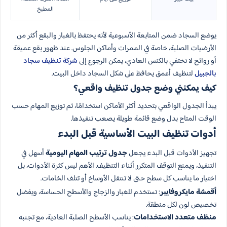
المطبخ
يوضع السجاد ضمن المتابعة الأسبوعية لأنه يحتفظ بالغبار والبقع أكثر من
الأرضيات الصلبة، خاصة في الممرات وأماكن الجلوس. عند ظهور بقع عميقة
أو روائح لا تختفي بالكنس العادي، يمكن الرجوع إلى
شركة تنظيف سجاد
بالجبيل
لتنظيف أعمق يحافظ على شكل السجاد داخل البيت.
كيف يمكنني وضع جدول تنظيف واقعي؟
يبدأ الجدول الواقعي بتحديد أكثر الأماكن استخدامًا، ثم توزيع المهام حسب
الوقت المتاح بدل وضع قائمة طويلة يصعب تنفيذها.
أدوات تنظيف البيت الأساسية قبل البدء
تجهيز الأدوات قبل البدء يجعل
جدول ترتيب المهام اليومية
أسهل في
التنفيذ، ويمنع التوقف المتكرر أثناء التنظيف. الأهم ليس كثرة الأدوات، بل
اختيار ما يناسب كل سطح حتى لا تنتقل الأوساخ أو تتلف الخامات.
أقمشة مايكروفايبر
: تستخدم للغبار والزجاج والأسطح الحساسة، ويفضل
تخصيص لون لكل منطقة.
منظف متعدد الاستخدامات
: يناسب الأسطح الصلبة العادية، مع تجنبه