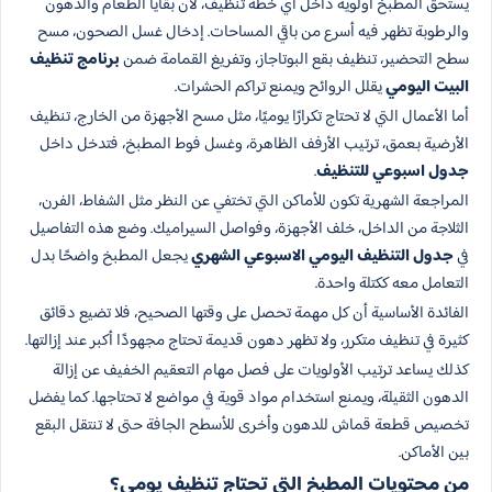
يستحق المطبخ أولوية داخل أي خطة تنظيف، لأن بقايا الطعام والدهون
والرطوبة تظهر فيه أسرع من باقي المساحات. إدخال غسل الصحون، مسح
سطح التحضير، تنظيف بقع البوتاجاز، وتفريغ القمامة ضمن
برنامج تنظيف
البيت اليومي
يقلل الروائح ويمنع تراكم الحشرات.
أما الأعمال التي لا تحتاج تكرارًا يوميًا، مثل مسح الأجهزة من الخارج، تنظيف
الأرضية بعمق، ترتيب الأرفف الظاهرة، وغسل فوط المطبخ، فتدخل داخل
جدول اسبوعي للتنظيف
.
المراجعة الشهرية تكون للأماكن التي تختفي عن النظر مثل الشفاط، الفرن،
الثلاجة من الداخل، خلف الأجهزة، وفواصل السيراميك. وضع هذه التفاصيل
في
جدول التنظيف اليومي الاسبوعي الشهري
يجعل المطبخ واضحًا بدل
التعامل معه ككتلة واحدة.
الفائدة الأساسية أن كل مهمة تحصل على وقتها الصحيح، فلا تضيع دقائق
كثيرة في تنظيف متكرر، ولا تظهر دهون قديمة تحتاج مجهودًا أكبر عند إزالتها.
كذلك يساعد ترتيب الأولويات على فصل مهام التعقيم الخفيف عن إزالة
الدهون الثقيلة، ويمنع استخدام مواد قوية في مواضع لا تحتاجها. كما يفضل
تخصيص قطعة قماش للدهون وأخرى للأسطح الجافة حتى لا تنتقل البقع
بين الأماكن.
من محتويات المطبخ التي تحتاج تنظيف يومي؟