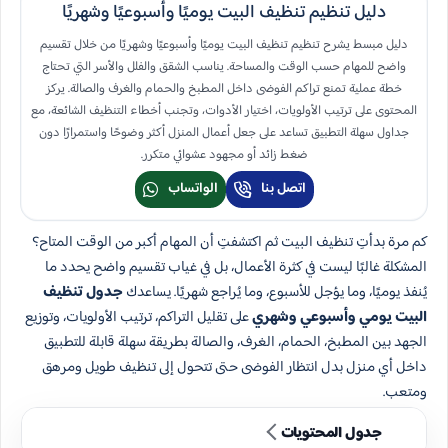
دليل تنظيم تنظيف البيت يوميًا وأسبوعيًا وشهريًا
دليل مبسط يشرح تنظيم تنظيف البيت يوميًا وأسبوعيًا وشهريًا من خلال تقسيم
واضح للمهام حسب الوقت والمساحة. يناسب الشقق والفلل والأسر التي تحتاج
خطة عملية تمنع تراكم الفوضى داخل المطبخ والحمام والغرف والصالة. يركز
المحتوى على ترتيب الأولويات، اختيار الأدوات، وتجنب أخطاء التنظيف الشائعة، مع
جداول سهلة التطبيق تساعد على جعل أعمال المنزل أكثر وضوحًا واستمرارًا دون
ضغط زائد أو مجهود عشوائي متكرر.
اتصل بنا
الواتساب
كم مرة بدأتِ تنظيف البيت ثم اكتشفتِ أن المهام أكبر من الوقت المتاح؟
المشكلة غالبًا ليست في كثرة الأعمال، بل في غياب تقسيم واضح يحدد ما
يُنفذ يوميًا، وما يؤجل للأسبوع، وما يُراجع شهريًا. يساعدك
جدول تنظيف
البيت يومي وأسبوعي وشهري
على تقليل التراكم، ترتيب الأولويات، وتوزيع
الجهد بين المطبخ، الحمام، الغرف، والصالة بطريقة سهلة قابلة للتطبيق
داخل أي منزل بدل انتظار الفوضى حتى تتحول إلى تنظيف طويل ومرهق
ومتعب.
جدول المحتويات