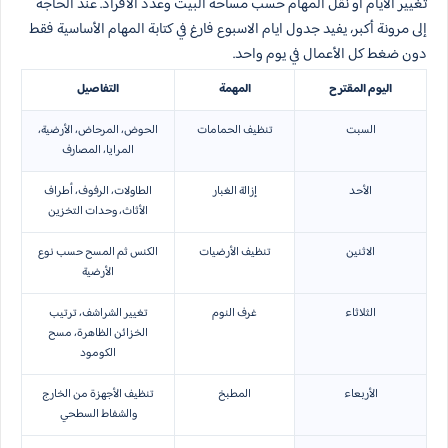
تغيير الأيام أو نقل المهام حسب مساحة البيت وعدد الأفراد. عند الحاجة
إلى مرونة أكبر، يفيد جدول ايام الاسبوع فارغ في كتابة المهام الأساسية فقط
دون ضغط كل الأعمال في يوم واحد.
اليوم المقترح
المهمة
التفاصيل
السبت
تنظيف الحمامات
الحوض، المرحاض، الأرضية،
المرايا، المصارف
الأحد
إزالة الغبار
الطاولات، الرفوف، أطراف
الأثاث، وحدات التخزين
الاثنين
تنظيف الأرضيات
الكنس ثم المسح حسب نوع
الأرضية
الثلاثاء
غرف النوم
تغيير الشراشف، ترتيب
الخزائن الظاهرة، مسح
الكومود
الأربعاء
المطبخ
تنظيف الأجهزة من الخارج
والشفاط السطحي