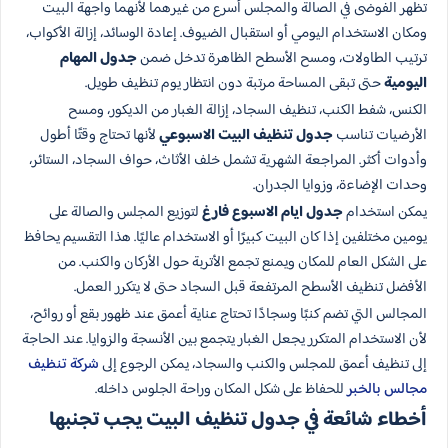
تظهر الفوضى في الصالة والمجلس أسرع من غيرهما لأنهما واجهة البيت
ومكان الاستخدام اليومي أو استقبال الضيوف. إعادة الوسائد، إزالة الأكواب،
ترتيب الطاولات، ومسح الأسطح الظاهرة تدخل ضمن
جدول المهام
اليومية
حتى تبقى المساحة مرتبة دون انتظار يوم تنظيف طويل.
الكنس، شفط الكنب، تنظيف السجاد، إزالة الغبار من الديكور، ومسح
الأرضيات تناسب
جدول تنظيف البيت الاسبوعي
لأنها تحتاج وقتًا أطول
وأدوات أكثر. المراجعة الشهرية تشمل خلف الأثاث، حواف السجاد، الستائر،
وحدات الإضاءة، وزوايا الجدران.
يمكن استخدام
جدول ايام الاسبوع فارغ
لتوزيع المجلس والصالة على
يومين مختلفين إذا كان البيت كبيرًا أو الاستخدام عاليًا. هذا التقسيم يحافظ
على الشكل العام للمكان ويمنع تجمع الأتربة حول الأركان والكنب. من
الأفضل تنظيف الأسطح المرتفعة قبل السجاد حتى لا يتكرر العمل.
المجالس التي تضم كنبًا وسجادًا تحتاج عناية أعمق عند ظهور بقع أو روائح،
لأن الاستخدام المتكرر يجعل الغبار يتجمع بين الأنسجة والزوايا. عند الحاجة
إلى تنظيف أعمق للمجلس والكنب والسجاد، يمكن الرجوع إلى
شركة تنظيف
مجالس بالخبر
للحفاظ على شكل المكان وراحة الجلوس داخله.
أخطاء شائعة في جدول تنظيف البيت يجب تجنبها