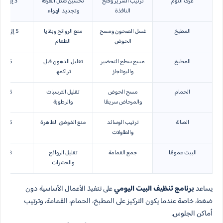
غرف النوم
ترتيب السرير وفتح
تحسين شكل الغرفة
3 إلى 5 دقائق
النافذة
وتجديد الهواء
المطبخ
غسل الصحون ومسح
منع الروائح وبقايا
5 إلى 10 دقائق
الحوض
الطعام
المطبخ
مسح سطح التحضير
تقليل الدهون قبل
5 دقائق
والبوتاجاز
تراكمها
الحمام
مسح الحوض
تقليل الترسبات
5 دقائق
والمرحاض سريعًا
والرطوبة
الصالة
ترتيب الوسائد
منع الفوضى الظاهرة
5 دقائق
والطاولات
البيت عمومًا
جمع القمامة
تقليل الروائح
3 دقائق
والحشرات
يساعد
برنامج تنظيف البيت اليومي
على تنفيذ الأعمال الأساسية دون
ضغط، خاصة عندما يكون التركيز على المطبخ، الحمام، القمامة، وترتيب
أماكن الجلوس.