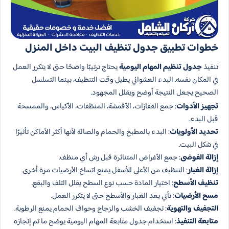
خطوات تطبيق جدول تنظيف البيت داخل المنزل
تنفيذ
جدول تنظيم المهام اليومية
يحتاج ترتيبًا واضحًا حتى لا يتكرر العمل
في المكان نفسه. البدء العشوائي يطيل وقت التنظيف، بينما التسلسل
الصحيح يجعل النتيجة أوضح ويقلل المجهود.
تجهيز الأدوات
: جمع القفازات، الأقمشة، المنظفات، الأكياس، والممسحة
قبل البدء.
تحديد الأولويات
: البدء بالمطبخ والحمام والصالة لأنها أكثر الأماكن تأثيرًا
في شكل البيت.
إزالة الفوضى
: جمع الأغراض المتناثرة قبل رش أي منظف.
إزالة الغبار
: التنظيف من الأعلى للأسفل يمنع اتساخ الأرضيات مرة أخرى.
تنظيف الأسطح
: اختيار المادة حسب نوع السطح يقلل التلف والبقع.
مسح الأرضيات
: تأتي بعد الغبار والأسطح حتى لا يتكرر العمل.
التجفيف والتهوية
: تجفيف الخشب والزجاج وحواف الحمام يمنع الرطوبة.
متابعة التنفيذ
: استخدام جدول متابعة المهام اليومية يوضح ما تم إنجازه