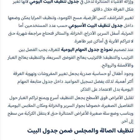
وإزالة الأشياء المتناثرة تدخل في
جدول تنظيف البيت اليومي
لأنها تغير
شكل الغرفة خلال دقائق.
تغيير الشراشف، كنس الأرضية، مسح الكومود، وتنظيف المرايا يمكن وضعها
داخل
جدول تنظيف البيت الأسبوعي
حسب عدد المستخدمين. أما
المرتبة، أسفل السرير، الأدراج، الخزانة، والستائر فتحتاج مراجعة شهرية حتى
لا تتراكم الأتربة في أماكن غير ظاهرة.
عند تصميم
نموذج جدول المهام اليومية
للغرف، يجب الفصل بين
الترتيب والتنظيف؛ فالترتيب يعالج الفوضى السريعة، والتنظيف يعالج الغبار
والأقمشة والروائح.
وجود أطفال أو حساسية صدرية يجعل تغيير المفروشات وتهوية الغرفة
أكثر أهمية، لذلك يفضل تسجيل المواعيد داخل جدول متابعة المهام
اليومية بدل الاعتماد على التذكر.
تقليل الأغراض فوق الأسطح يجعل التنظيف أسرع ويمنع تراكم الغبار حول
التفاصيل الصغيرة، خصوصًا بجوار السرير والخزانة ومكان الملابس اليومية.
ويناسب وضع سلة صغيرة للأغراض المتناثرة حتى لا ينتقل الكركبة من سطح
إلى آخر.
تنظيف الصالة والمجلس ضمن جدول البيت