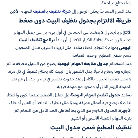
وما يحتاج مراجعة.
عند اتساع المساحة يمكن الرجوع إلى
شركة تنظيف بالقطيف
للمهام الأكبر.
طريقة الالتزام بجدول تنظيف البيت دون ضغط
الالتزام بالجدول لا يعتمد على الحماس في أول يوم، بل على جعل المهام
قصيرة وواضحة وقابلة للتكرار. الأفضل أن يبدأ
برنامج تنظيف البيت
اليومي
بمهام لا تتجاوز نصف ساعة، مثل ترتيب السرير، غسل الصحون،
مسح سطح المطبخ، وجمع القمامة.
عند استخدام
جدول متابعة المهام اليومية
يصبح من السهل معرفة ما تم
إنجازه وما يحتاج تأجيلًا، بدل الشعور بأن البيت كله يحتاج تنظيفًا في كل مرة.
لا يجب تغيير الجدول بالكامل عند حدوث تقصير في يوم واحد، بل يتم نقل
المهمة لليوم التالي أو دمجها مع مهمة قريبة.
يساعد
جدول تنظيم المهام اليومية
على تقليل الضغط عندما يكون واقعيًا،
لذلك لا توضع فيه أعمال عميقة يوميًا مثل تنظيف النوافذ أو الفرن أو خلف
الأجهزة. الجدول الناجح هو الذي يحافظ على الحد الأدنى من النظام، ثم
يترك المهام الثقيلة للأسبوع أو الشهر.
تنظيف المطبخ ضمن جدول البيت