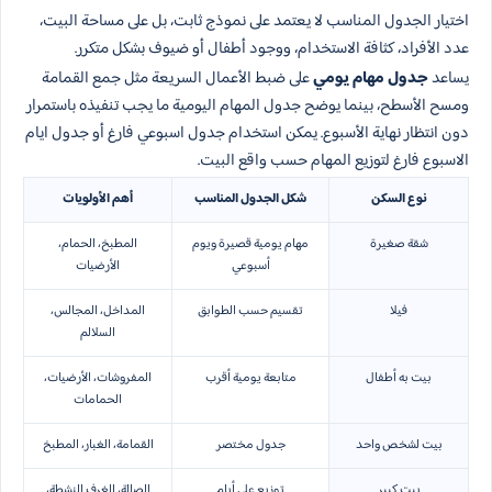
اختيار الجدول المناسب لا يعتمد على نموذج ثابت، بل على مساحة البيت،
عدد الأفراد، كثافة الاستخدام، ووجود أطفال أو ضيوف بشكل متكرر.
يساعد
جدول مهام يومي
على ضبط الأعمال السريعة مثل جمع القمامة
ومسح الأسطح، بينما يوضح جدول المهام اليومية ما يجب تنفيذه باستمرار
دون انتظار نهاية الأسبوع. يمكن استخدام جدول اسبوعي فارغ أو جدول ايام
الاسبوع فارغ لتوزيع المهام حسب واقع البيت.
نوع السكن
شكل الجدول المناسب
أهم الأولويات
شقة صغيرة
مهام يومية قصيرة ويوم
المطبخ، الحمام،
أسبوعي
الأرضيات
فيلا
تقسيم حسب الطوابق
المداخل، المجالس،
السلالم
بيت به أطفال
متابعة يومية أقرب
المفروشات، الأرضيات،
الحمامات
بيت لشخص واحد
جدول مختصر
القمامة، الغبار، المطبخ
بيت كبير
توزيع على أيام
الصالة، الغرف النشطة،