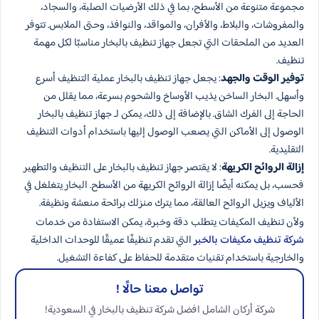
مجموعة متنوعة من الأسطح، بما في ذلك الأرضيات الصلبة، والسجاد،
والمفروشات، والبلاط، والأفران، والمواقد، والنوافذ، وحتى الملابس. تتوفر
العديد من الملحقات التي تجعل جهاز تنظيف بالبخار مناسبًا لكل مهمة
تنظيف.
توفير الوقت والجهد
: يجعل جهاز تنظيف بالبخار عملية التنظيف أسرع
وأسهل. البخار الساخن يذيب الأوساخ والشحوم بسرعة، مما يقلل من
الحاجة إلى الفرك الشاق. بالإضافة إلى ذلك، يمكن لـ جهاز تنظيف بالبخار
الوصول إلى الأماكن التي يصعب الوصول إليها باستخدام أدوات التنظيف
التقليدية.
إزالة الروائح الكريهة
: لا يقتصر جهاز تنظيف بالبخار على التنظيف والتطهير
فحسب، بل يمكنه أيضًا إزالة الروائح الكريهة من الأسطح. البخار يتغلغل في
الألياف ويزيل الروائح العالقة، مما يترك منزلك برائحة منعشة ونظيفة.
ولأن تنظيف المكيفات يتطلب دقة وخبرة، يمكن الاستفادة من خدمات
شركة تنظيف مكيفات بالخبر
التي تقدم تنظيفًا عميقًا للوحدات الداخلية
والخارجية باستخدام تقنيات متقدمة للحفاظ على كفاءة التشغيل.
تواصل معنا حالًا !
شركة أركان الشامل افضل شركة تنظيف بالبخار في السعودية!