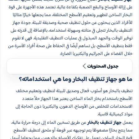
على إزالة الأوساخ والبقع الصعبة بكفاءة عالية. تعتمد هذه الأجهزة على قوة
البخار الساخن لتطهير وتعقيم الأسطح المختلفة، مما يجعلها خيارًا مثاليًا
للأفراد الذين يبحثون عن حلول تنظيف صحية وصديقة للبيئة. جودة جهاز
التنظيف بالبخار تتجلى في متانته وسهولة استخدامه، بالإضافة إلى قدرته على
توفير الوقت والجهد المبذول في عمليات التنظيف التقليدية. فهي لا تقوم
فقط بتنظيف الأسطح، بل تساهم أيضًا في الحفاظ على صحة أفراد الأسرة من
خلال القضاء على الجراثيم والبكتيريا الضارة.
جدول المحتويات
ما هو جهاز تنظيف البخار وما هي استخداماته؟
تنظيف بالبخار هو أسلوب فعال وصديق للبيئة لتنظيف وتعقيم مختلف
الأسطح باستخدام بخار الماء الساخن. يعتبر هذا الجهاز حلاً متعدد
الاستخدامات للتخلص من الأوساخ، الدهون، والبكتيريا دون الحاجة إلى
مواد كيميائية قاسية.
يعمل
جهاز تنظيف بالبخار
عن طريق تسخين الماء إلى درجة حرارة عالية،
مما ينتج بخارًا مضغوطًا يتم توجيهه عبر فوهة أو ملحق لتنظيف الأسطح.
قوة البخار الساخن تعمل على تفكيك الأوساخ والدهون، مما يجعلها أسهل