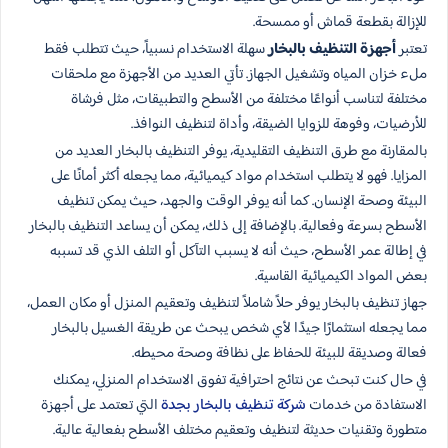
للإزالة بقطعة قماش أو ممسحة.
تعتبر
أجهزة التنظيف بالبخار
سهلة الاستخدام نسبياً، حيث تتطلب فقط
ملء خزان المياه وتشغيل الجهاز. تأتي العديد من الأجهزة مع ملحقات
مختلفة لتناسب أنواعًا مختلفة من الأسطح والتطبيقات، مثل فرشاة
للأرضيات، وفوهة للزوايا الضيقة، وأداة لتنظيف النوافذ.
بالمقارنة مع طرق التنظيف التقليدية، يوفر التنظيف بالبخار العديد من
المزايا. فهو لا يتطلب استخدام مواد كيميائية، مما يجعله أكثر أمانًا على
البيئة وصحة الإنسان. كما أنه يوفر الوقت والجهد، حيث يمكن تنظيف
الأسطح بسرعة وفعالية. بالإضافة إلى ذلك، يمكن أن يساعد التنظيف بالبخار
في إطالة عمر الأسطح، حيث أنه لا يسبب التآكل أو التلف الذي قد تسببه
بعض المواد الكيميائية القاسية.
جهاز تنظيف بالبخار يوفر حلاً شاملاً لتنظيف وتعقيم المنزل أو مكان العمل،
مما يجعله استثمارًا جيدًا لأي شخص يبحث عن طريقة الغسيل بالبخار
فعالة وصديقة للبيئة للحفاظ على نظافة وصحة محيطه.
في حال كنت تبحث عن نتائج احترافية تفوق الاستخدام المنزلي، يمكنك
الاستفادة من خدمات
شركة تنظيف بالبخار بجدة
التي تعتمد على أجهزة
متطورة وتقنيات حديثة لتنظيف وتعقيم مختلف الأسطح بفعالية عالية.