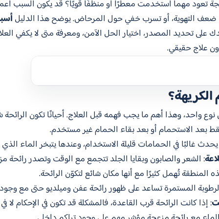
ة تعود مهما استخدمت معطرًا أو منظفًا قويًا؟ قد يكون السبب أع
عة، ضعف التهوية، أو تسرب خفي حول المرحاض. يوضح هذا الدليل
أسبا
على تحديد المصدر، اختيار الحل الآمن، ومعرفة متى لا يكفي العلاج 
دون علاج حقيقي.
 الكريهة؟
وع واحد، وهذا أهم ما يجب فهمه قبل العلاج. أحيانًا تكون الرائحة شب
ر فقط بعد الاستحمام أو بعد بقاء الحمام غير مستخدم.
 يحدث غالبًا في الحمامات قليلة الاستخدام، وعندها يتبخر الماء الذ
اعة
: الشعر والصابون وبقايا الجلد تتجمع مع الوقت وتصدر رائحة م
ذه المنطقة تُهمل كثيرًا مع أنها مكان شائع لتكوّن الرائحة.
الرطوبة المستمرة تساعد على ظهور رائحة عفن وميلديو حتى مع وجود 
ت
: إذا كانت الرائحة قرب القاعدة، فالمشكلة قد تكون في الإحكام لا في 
الماء مع رائحة مزعجة مؤشر مهم على وجود تراكم داخلي.