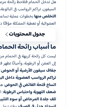
هل تدخل الحمام فتلاحظ رائحة مزعج
السيفون، تراكم الرواسب في البالو
التخلص منها
بخطوات عملية تساعدك 
العشوائية أو تغطية المشكلة مؤقتًا 
جدول المحتويات
ما أسباب رائحة الحمام
ليست كل رائحة كريهة في الحمام من ن
إلى العفن أو الرطوبة، وأحيانًا تظه
جفاف سيفون الأرضية أو الحوض
:
تراكم الرواسب العضوية داخل البل
اتساخ فتحة الفائض في الحوض
: ه
ضعف التهوية واحتباس الرطوبة
: 
تلف جلدة المرحاض أو سوء التثبي
انسداد جزئي في الصرف
: بطء نزول 