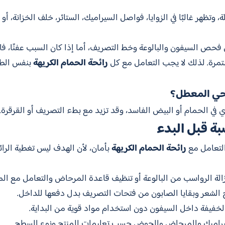
 وتظهر غالبًا في الزوايا، فواصل السيراميك، الستائر، خلف الخزانة، أو
 فحص السيفون والبالوعة وخط التصريف، أما إذا كان السبب عفنًا، فالأ
تمرة. لذلك لا يجب التعامل مع كل
رائحة الحمام الكريهة
بنفس الطري
حي المعطل؟
ي في الحمام أو البيض الفاسد، وقد تزيد مع بطء التصريف أو القرقرة.
بة قبل البدء
التعامل مع
رائحة الحمام الكريهة
بأمان، لأن الهدف ليس تغطية الر
زالة الرواسب من البالوعة أو تنظيف قاعدة المرحاض والتعامل مع ال
ج الشعر وبقايا الصابون من فتحات التصريف بدل دفعها للداخل.
خفيفة داخل السيفون دون استخدام مواد قوية من البداية.
يراميك والمرحاض والحوض حسب تعليمات المنتج ونوع السطح.