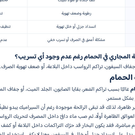
تلف جلدة أو سوء تثبيت
فحص ا
رطوبة وضعف تهوية
تن
انسداد جزئي أو خلل تهوية
تنظيف 
مشكلة أعمق في الصرف أو تسرب خفي
عدم 
ة المجاري في الحمام رغم عدم وجود أي تسريب؟
فاف السيفون، تراكم الرواسب داخل البلاعة، أو ضعف تهوية الصرف.
 الحمام
م
غالبًا بسبب تراكم الشعر، بقايا الصابون، الجلد الميت، أو جفاف ا
 بشكل مستمر.
 ظاهرة، لذلك قد تبقى الرائحة موجودة رغم أن السيراميك يبدو نظيفً
عوالق الظاهرة أولًا، ثم صب ماء دافئ داخل المصرف لتحريك الرواس
م مباشرة، فقد يكون البخار قد حرّك التراكمات داخل البلاعة أو كشف
يدل على انسداد جزئي أو خلل في السيفون، وهنا لا يكفي استخدام الم