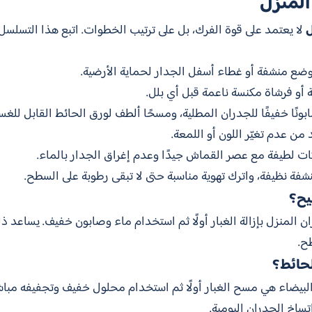
لمنزل
ل
لا يعتمد على قوة الفرك، بل على ترتيب الخطوات. اتبع هذا التسلسل 
 وضع منشفة أو غطاء أسفل الجدار لحماية الأرضية.
أو فرشاة مكنسة ناعمة قبل أي بلل.
ونًا خفيفًا للجدران المطلية، ومسحًا ألطف لورق الحائط القابل للغس
أكد من عدم تغيّر اللون أو اللمعة.
ات لطيفة مع عصر القماش جيدًا وعدم إغراق الجدار بالماء.
شفة نظيفة، واترك تهوية مناسبة حتى لا تبقى رطوبة على السطح.
يح؟
المنزل بإزالة الغبار أولًا ثم استخدام ماء وصابون خفيف. يساعد ذ
ح.
لحائط؟
يضاء هي مسح الغبار أولًا ثم استخدام محلول خفيف وتجفيفه مباشرة
تساخ الجدران اليومية.