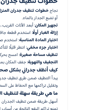
خطوات تنظيف جدران ا
نجاح
خطوات تنظيف جدران المنز
أو تشبع الجدار بالماء.
تجهيز المكان
: أبعد الأثاث القريب،
إزالة الغبار أولًا
: استخدم قطعة جافة 
اختيار المادة المناسبة
: استخدم صاب
اختبار جزء مخفي
: انتظر قليلًا للت
تنظيف مساحة صغيرة
: امسح بحرك
التجفيف والتهوية
: جفف المكان بمن
كيف أنظف جدراني بشكل صح
يبدأ التنظيف ضمن طرق تنظيف جدران 
وتقليل تراكمها مع الحفاظ على السط
ما هي طريقة سهلة لتنظيف ا
أسهل طريقة ضمن تنظيف الجدران الب
تمنع تراكم البقع الناتجة عن أسباب ا