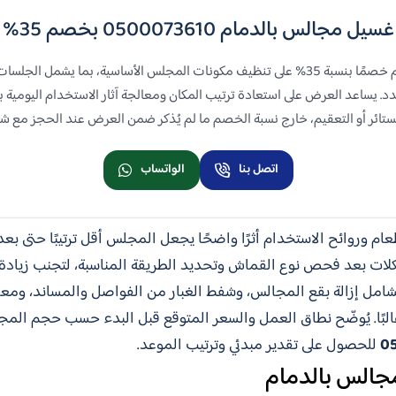
غسيل مجالس بالدمام 0500073610 بخصم 35%
يوفر عرض غسيل مجالس بالدمام خصمًا بنسبة 35% على تنظيف مكونات المجلس الأساسية، بم
د. يساعد العرض على استعادة ترتيب المكان ومعالجة آثار الاستخدام اليومية ب
لستائر أو التعقيم، خارج نسبة الخصم ما لم يُذكر ضمن العرض عند الحجز مع شرك
اتصل بنا
الواتساب
ام وروائح الاستخدام أثرًا واضحًا يجعل المجلس أقل ترتيبًا حتى بعد 
ت بعد فحص نوع القماش وتحديد الطريقة المناسبة، لتجنب زيادة الرط
شامل إزالة بقع المجالس، وشفط الغبار من الفواصل والمساند، ومعا
غالبًا. يُوضّح نطاق العمل والسعر المتوقع قبل البدء حسب حجم ال
0
للحصول على تقدير مبدئي وترتيب الموعد.
جالس بالدمام