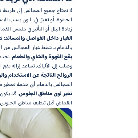
لا تحتاج جميع المجالس إلى طريقة تن
الحشوة، أو تغيرًا في اللون بسبب الا
زيادة البلل أو التأثير في ملمس الق
الغبار داخل الفواصل والمساند
: ل
بالدمام بـ شفط غبار المجالس من ا
بقع القهوة والشاي والطعام
: نحدد
وصلت إلى الألياف. تساعد إزالة بقع 
الروائح الناتجة عن الاستخدام وال
المجالس بالدمام أي خدمة تعطير مجا
تغير لون مناطق الجلوس
: قد يكون
القماش قبل تنظيف مناطق الجلوس و