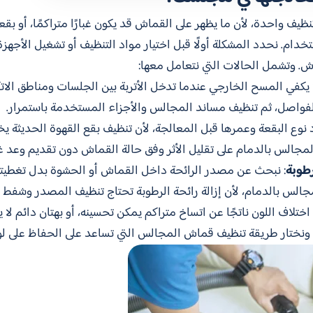
ظيف واحدة، لأن ما يظهر على القماش قد يكون غبارًا متراكمًا، أو بقع
ستخدام. نحدد المشكلة أولًا قبل اختيار مواد التنظيف أو تشغيل الأجه
ماش. وتشمل الحالات التي نتعامل معها:
ا يكفي المسح الخارجي عندما تدخل الأتربة بين الجلسات ومناطق الات
لفواصل، ثم تنظيف مساند المجالس والأجزاء المستخدمة باستمرار.
 نوع البقعة وعمرها قبل المعالجة، لأن تنظيف بقع القهوة الحديثة ي
المجالس بالدمام على تقليل الأثر وفق حالة القماش دون تقديم وعد غ
رطوبة
: نبحث عن مصدر الرائحة داخل القماش أو الحشوة بدل تغطيتها 
لس بالدمام، لأن إزالة رائحة الرطوبة تحتاج تنظيف المصدر وشفط ال
 اختلاف اللون ناتجًا عن اتساخ متراكم يمكن تحسينه، أو بهتان دائم ل
نختار طريقة تنظيف قماش المجالس التي تساعد على الحفاظ على لو