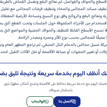
الأسطح والحواف والفواصل، ثم نعالج البقع ونغسل القماش بالطريقة 
نظيف مساند المجالس والمخاد وتنظيف فرشات المجالس مع تقليل ا
تربة ونعالج البقع والروائح وفق نوع النسيج ومساحة الأرضية المغطاة.
ار الاستخدام من الأجزاء المكشوفة حول الجلسات وتحت القطع التي يمك
: نمسح الأسطح القابلة للتنظيف والحواف الخشبية والمواضع التي يتجم
ًا عميقًا للمجالس بحسب نوع الأثر وعمره ومصدر الرائحة.
كة غسيل مجالس بالدمام البلل المتبقي، ثم نراجع المظهر العام ونرت
قات أو تغيير الحشوات أو صباغة الأقمشة أو نقل الأثاث الثقيل. لتح
 أنظف اليوم بخدمة سريعة ونتيجة تليق بض
لسك اليوم مع خدمة سريعة تحافظ على الأقمشة وتمنح المكان مظهرًا يليق
باستقبال ضيوفك
اتصل بنا
الواتساب