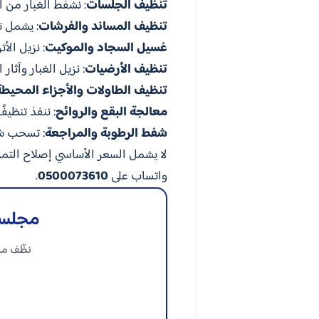
تنظيف الجلسات
: نشفط الغبار من 
تنظيف المساند والفرشات
: يشمل ت
غسيل السجاد والموكيت
: نزيل الأ
تنظيف الأرضيات
: نزيل الغبار وآث
تنظيف الطاولات والأجزاء المحيطة
معالجة البقع والروائح
: ننفذ تنظيف
شفط الرطوبة والمراجعة
: تسحب شر
لا يشمل السعر الأساسي إصلاح التمز
واتساب على
0500073610
.
مجلسك
نظّف مج