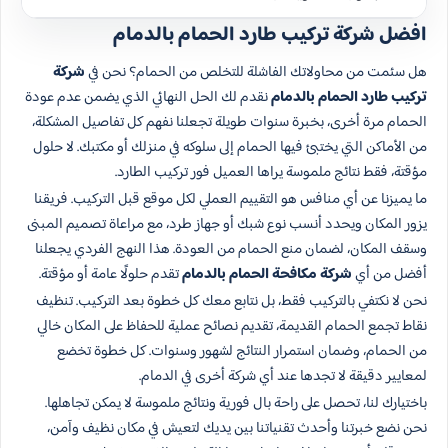
افضل شركة تركيب طارد الحمام بالدمام
هل سئمت من محاولاتك الفاشلة للتخلص من الحمام؟ نحن في
شركة
تركيب طارد الحمام بالدمام
نقدم لك الحل النهائي الذي يضمن عدم عودة
الحمام مرة أخرى، بخبرة سنوات طويلة تجعلنا نفهم كل تفاصيل المشكلة،
من الأماكن التي يختبئ فيها الحمام إلى سلوكه في منزلك أو مكتبك. لا حلول
مؤقتة، فقط نتائج ملموسة يراها العميل فور تركيب الطارد.
ما يميزنا عن أي منافس هو التقييم العملي لكل موقع قبل التركيب. فريقنا
يزور المكان ويحدد أنسب نوع شبك أو جهاز طرد، مع مراعاة تصميم المبنى
وسقف المكان، لضمان منع الحمام من العودة. هذا النهج الفردي يجعلنا
أفضل من أي
شركة مكافحة الحمام بالدمام
تقدم حلولًا عامة أو مؤقتة.
نحن لا نكتفي بالتركيب فقط، بل نتابع معك كل خطوة بعد التركيب. تنظيف
نقاط تجمع الحمام القديمة، تقديم نصائح عملية للحفاظ على المكان خالي
من الحمام، وضمان استمرار النتائج لشهور وسنوات. كل خطوة تخضع
لمعايير دقيقة لا تجدها عند أي شركة أخرى في الدمام.
باختيارك لنا، تحصل على راحة بال فورية ونتائج ملموسة لا يمكن تجاهلها.
نحن نضع خبرتنا وأحدث تقنياتنا بين يديك لتعيش في مكان نظيف وآمن،