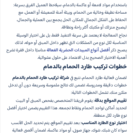
باستخدام مواد لامعة أو عاكسة بالدمام، سيلاحظ العميل الفرق بسرعة:
مساحة نظيفة وخالية من الحمام، وبيئة آمنة للمعيشة أو العمل، مع
الحفاظ على الشكل الجمالي للمكان. الحل يجمع بين العملية والجمال،
ليصبح منزلك أو مكتبك أكثر راحة ونظافة.
نجاح المعالجة لا يعتمد على سرعة التنفيذ فقط، بل على اختيار الوسيلة
المناسبة لكل نوع من المشكلات التي تظهر داخل المبنى أو حوله، لذلك
يصبح ذكر
أفضل أنواع المبيدات الحشرية الفعالة
مناسبًا داخل فقرة تشرح
أهمية الاختيار الصحيح بدل الاعتماد على حلول عشوائية.
خطوات تركيب طارد الحمام بالدمام
لضمان فعالية طارد الحمام، نتبع في
شركة تركيب طارد الحمام بالدمام
خطوات دقيقة ومدروسة، تضمن لك نتائج ملموسة وسريعة دون أي تدخل
متكرر منك. تشمل الخطوات التالية:
تقييم الموقع بدقة
: يقوم فريقنا المتخصص بفحص المبنى أو البيت
لتحديد أماكن تواجد الحمام ونقاط تجمعه. هذا التقييم يضمن اختيار أفضل
نوع طارد لكل منطقة.
اختيار نوع الطارد المناسب
: بعد تقييم الموقع، يتم تحديد الحل الأنسب
سواء كان شبك، شوك، جهاز صوتي، أو مواد عاكسة، لضمان أقصى فعالية