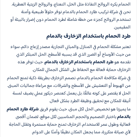
الحمام يكره الروائح النفاذة مثل الخل، النعناع، والروائح الزيتية العطرية.
نحن في شركة تركيب طارد الحمام بالدمام نوفر حلولاً طبيعية وآمنة
تستخدم الروائح كجزء من خطة شاملة لطرد الحمام دون إضرار بالبيئة أو
المقيمين.
طرد الحمام باستخدام الزخارف بالدمام
تعتبر مشكلة الحمام في المنازل والمباني التجارية مصدر إزعاج دائم، سواء
من حيث الأوساخ أو الضرر الذي قد يسببه للأسطح. الحل المبتكر الذي
نقدمه هو
طرد الحمام باستخدام الزخارف بالدمام
، حيث توفر هذه
الزخارف حماية فعالة مع الحفاظ على الشكل الجمالي للمكان.
في شركة مكافحة الحمام بالدمام، نصمم الزخارف بطريقة ذكية تمنع الحمام
من الهبوط أو التعشيش على الأسطح والشرفات، مع مراعاة جماليات المبنى.
الحل لا يقتصر على كونه عائقًا، بل يعمل كعنصر ديكور عملي يضيف لمسة
أنيقة للمكان مع تحقيق وظيفة الطرد بشكل فعال.
ما يميزنا هو تخصيص الحل لكل مبنى، حيث يقوم فريق
شركة طارد الحمام
بالدمام
باختيار التصميم والحجم المناسبين لكل موقع، لضمان أقصى
فعالية وطول عمر للاستخدام. الزخارف تمنح حماية مستمرة وتقلل الحاجة
لأي صيانة متكررة، مما يجعل المكان نظيفًا وآمنًا على الدوام.