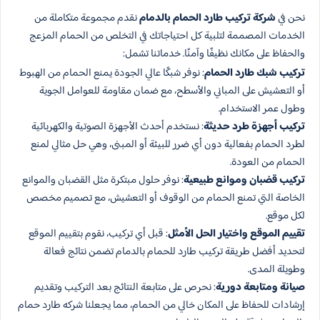
نحن في
شركة تركيب طارد الحمام بالدمام
نقدم مجموعة متكاملة من
الخدمات المصممة لتلبية كل احتياجاتك في التخلص من الحمام المزعج
والحفاظ على مكانك نظيفًا وآمنًا. خدماتنا تشمل:
تركيب شبك طارد الحمام
: نوفر شبكًا عالي الجودة يمنع الحمام من الهبوط
أو التعشيش على المباني والأسطح، مع ضمان مقاومة للعوامل الجوية
وطول عمر الاستخدام.
تركيب أجهزة طرد حديثة
: نستخدم أحدث الأجهزة الصوتية والكهربائية
لطرد الحمام بفعالية دون أي ضرر للبيئة أو المبنى، وهي حل مثالي لمنع
الحمام من العودة.
تركيب قضبان وموانع طبيعية
: نوفر حلول مبتكرة مثل القضبان والموانع
الخاصة التي تمنع الحمام من الوقوف أو التعشيش، مع تصميم مخصص
لكل موقع.
تقييم الموقع واختيار الحل الأمثل
: قبل أي تركيب، نقوم بتقييم الموقع
لتحديد أفضل طريقة تركيب طارد للحمام بالدمام تضمن نتائج فعالة
وطويلة المدى.
صيانة ومتابعة دورية
: نحرص على متابعة النتائج بعد التركيب وتقديم
إرشادات للحفاظ على المكان خالي من الحمام، مما يجعلنا شركه طارد حمام