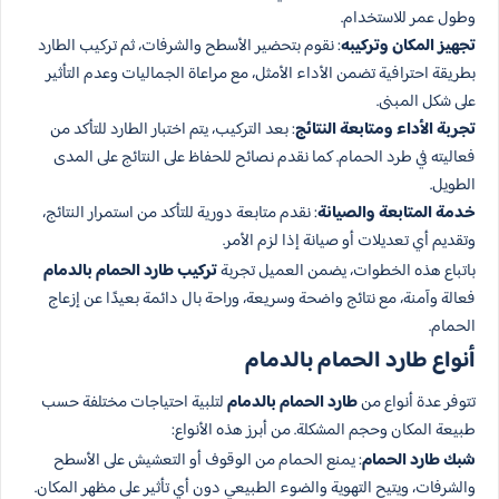
وطول عمر للاستخدام.
تجهيز المكان وتركيبه
: نقوم بتحضير الأسطح والشرفات، ثم تركيب الطارد
بطريقة احترافية تضمن الأداء الأمثل، مع مراعاة الجماليات وعدم التأثير
على شكل المبنى.
تجربة الأداء ومتابعة النتائج
: بعد التركيب، يتم اختبار الطارد للتأكد من
فعاليته في طرد الحمام. كما نقدم نصائح للحفاظ على النتائج على المدى
الطويل.
خدمة المتابعة والصيانة
: نقدم متابعة دورية للتأكد من استمرار النتائج،
وتقديم أي تعديلات أو صيانة إذا لزم الأمر.
باتباع هذه الخطوات، يضمن العميل تجربة
تركيب طارد الحمام بالدمام
فعالة وآمنة، مع نتائج واضحة وسريعة، وراحة بال دائمة بعيدًا عن إزعاج
الحمام.
أنواع طارد الحمام بالدمام
تتوفر عدة أنواع من
طارد الحمام بالدمام
لتلبية احتياجات مختلفة حسب
طبيعة المكان وحجم المشكلة. من أبرز هذه الأنواع:
شبك طارد الحمام
: يمنع الحمام من الوقوف أو التعشيش على الأسطح
والشرفات، ويتيح التهوية والضوء الطبيعي دون أي تأثير على مظهر المكان.