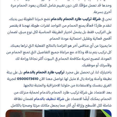
وحدها قد تعمل مؤقتًا، لكن دون تقييم شامل للمكان، يعود الحمام مرة
أخرى بسرعة.
نحن في
شركة تركيب طارد الحمام بالدمام
نضع خبرتنا الطويلة بين يديك،
لنقدم طاردًا فعالًا يمنع الحمام من التواجد لفترات طويلة. نهجنا لا يقتصر
على التركيب فقط، بل يشمل اختيار الطريقة المناسبة لكل نوع مبنى، لضمان
أقصى فعالية وتقليل احتمالية عودة الحمام.
ما يميزنا عن أي منافس آخر هو التزامنا بالنتائج الفعلية التي تراها بعينك.
كل تركيب يتم بدقة وذكاء، مع مراعاة جميع التفاصيل التي تمنع الحمام من
العودة، لتصبح تجربة مكافحة الحمام في البيوت أكثر نجاحًا وراحة لك
ولأسرتك أو موظفيك.
باختيارك لنا، لن تحصل على مجرد
تركيب طارد الحمام بالدمام
، بل على بيئة
نظيفة وآمنة وراحة بال لا مثيل لها. تواصل معنا الآن
0500073610
لتجربة
الفرق بنفسك والاستفادة من حلولنا الاحترافية والمثبتة نتائجها.
بعد الاعتماد على شركة تركيب طارد الحمام بالدمام لحماية منزلك من
الحمام، يمكنك أيضًا الاعتماد على
شركة تنظيف بالدمام
لضمان نظافة
شاملة لكل الأسطح وإزالة أي آثار، مما يجعل مكانك مرتبًا وصحيًا بالكامل.