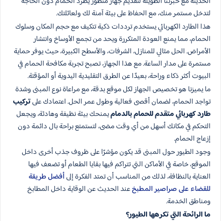
الحديثة مع خبرتنا الطويلة لتقديم جهاز متطور يطرد الحمام دون الحاجة
لتدخل مستمر منك، مع الحفاظ على بيئة آمنة لك ولعائلتك.
هذا الطارد الكهربائي يستخدم ترددات ذكية تتكيف مع حجم المكان وسلوك
الحمام، مما يمنع العودة المتكررة ويحد من تجمع الأوساخ وانتشار
الأمراض. الحل مثالي للمنازل، الشرفات، والأسطح الكبيرة، حيث يوفر حماية
مستمرة على مدار الساعة. مع هذا الجهاز، تصبح تجربة مكافحة الحمام في
البيوت أكثر ذكاء وراحة، بعيدًا عن الطرق التقليدية اليدوية أو المؤقتة.
ما يميزنا هو تخصيص الجهاز لكل موقع بدقة، مع مراعاة نوع المبنى وشدة
تواجد الحمام، لضمان أقصى فعالية وطول عمر الحل. اعتمادك على
تركيب
طارد كهربائي متقدم للحمام بالدمام
يمنحك بيئة نظيفة وهادئة، ويجعل
التحكم في مكانك أسهل من أي وقت مضى، لتستمتع براحة بال دائمة دون
إزعاج الحمام.
وجود الطيور حول المبنى قد يكون مؤشرًا على ظروف جذب أخرى داخل
الموقع، خاصة في الأماكن التي تتراكم فيها بقايا الطعام أو تضعف فيها
العناية بالنظافة، لذلك من المناسب أن تمتد الفكرة إلى
أفضل طريقة
للقضاء على صراصير المطبخ
عند الحديث عن الوقاية داخل المطابخ
ومناطق الخدمة.
ما الرائحة التي تكرهها الطيور؟