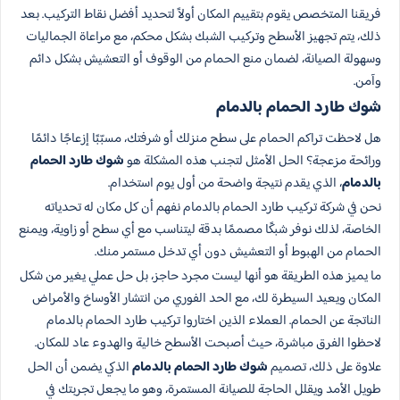
فريقنا المتخصص يقوم بتقييم المكان أولاً لتحديد أفضل نقاط التركيب. بعد
ذلك، يتم تجهيز الأسطح وتركيب الشبك بشكل محكم، مع مراعاة الجماليات
وسهولة الصيانة، لضمان منع الحمام من الوقوف أو التعشيش بشكل دائم
وآمن.
شوك طارد الحمام بالدمام
هل لاحظت تراكم الحمام على سطح منزلك أو شرفتك، مسبّبًا إزعاجًا دائمًا
ورائحة مزعجة؟ الحل الأمثل لتجنب هذه المشكلة هو
شوك طارد الحمام
بالدمام
، الذي يقدم نتيجة واضحة من أول يوم استخدام.
نحن في شركة تركيب طارد الحمام بالدمام نفهم أن كل مكان له تحدياته
الخاصة، لذلك نوفر شبكًا مصممًا بدقة ليتناسب مع أي سطح أو زاوية، ويمنع
الحمام من الهبوط أو التعشيش دون أي تدخل مستمر منك.
ما يميز هذه الطريقة هو أنها ليست مجرد حاجز، بل حل عملي يغير من شكل
المكان ويعيد السيطرة لك، مع الحد الفوري من انتشار الأوساخ والأمراض
الناتجة عن الحمام. العملاء الذين اختاروا تركيب طارد الحمام بالدمام
لاحظوا الفرق مباشرة، حيث أصبحت الأسطح خالية والهدوء عاد للمكان.
علاوة على ذلك، تصميم
شوك طارد الحمام بالدمام
الذكي يضمن أن الحل
طويل الأمد ويقلل الحاجة للصيانة المستمرة، وهو ما يجعل تجربتك في