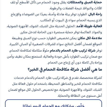
حماية المبنى والممتلكات
: يقلل وجود الحمام من تآكل الأسطح أو تلف
الأثاث والنوافذ نتيجة الفضلات والرطوبة.
راحة البال
: الطوارد توفر بيئة هادئة وآمنة، بعيدًا عن الضوضاء والإزعاج
الذي يسببه الحمام، سواء في البيوت أو المكاتب.
فعالية طويلة الأمد
: الحلول الحديثة مثل الشبك، الشوك، الأجهزة الصوتية،
والمواد العاكسة توفر حماية مستمرة دون الحاجة لتدخل متكرر.
ملاءمة لكل مكان
: يمكن تخصيص الطوارد حسب نوع المبنى وطبيعة
الموقع لضمان أفضل النتائج، سواء للشرفات الصغيرة أو المباني الكبيرة.
توفر
شركة تركيب طارد الحمام بالدمام
حلولًا متكاملة لمكافحة الحمام،
مع ضمان تركيب الطوارد بأعلى جودة وفعالية، لتستمتع بمكان نظيف وآمن
وراحة بال كاملة دون أي إزعاج من الحمام.
ما هي أفضل شركة مكافحة الحمام في الخبر؟
كشركة متخصصة، نقدم في شركة تركيب طارد الحمام بالدمام خدمات
مكافحة الحمام للخبر والمناطق المحيطة، باستخدام حلول فعالة مثل
الشبك، الشوك، والأجهزة الصوتية، مع تخصيص الحلول لكل موقع لضمان
أعلى مستوى من النظافة والحماية.
خلّص مشكلتك مع الحمام اليوم نهائيًا