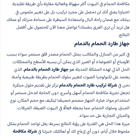
مكافحة الحمام في البيوت أكثر سهولة وفعالية مقارنة بأي طريقة تقليدية.
اختيارنا يعني أنك لن تحصل على مجرد تركيب، بل على تغيير ملموس في
بيئتك، مع ضمان راحة البال واستعادة السيطرة على مساحة منزلك أو عملك.
هل تريد أن ترى الفرق بنفسك؟ تواصل معنا الآن للحصول على أفضل
النتائج.
جهاز طارد الحمام بالدمام
في كثير من المنازل والمكاتب، يمثل الحمام مصدر قلق مستمر، سواء بسبب
الأوساخ أو الضوضاء أو الضرر الذي يمكن أن يسببه للأسطح والممتلكات.
الحل الذكي لهذه المشكلة الحديثة هو
جهاز طارد الحمام بالدمام
، الذي
يعتمد على تكنولوجيا الصوت لتغيير سلوك الحمام بطريقة طبيعية وآمنة.
نحن في
شركة تركيب طارد الحمام بالدمام
نركز على تقديم حلول مبتكرة
تجعل تجربة مكافحة الحمام أسهل وأسرع، دون الحاجة لتدخل مستمر أو
استخدام مواد ضارة. الجهاز مصمم خصيصًا ليتكيف مع حجم المكان، نوع
المبنى، وسلوك الحمام، مما يجعله فعالًا في البيوت الضيقة، الشرفات،
والمباني التجارية على حد سواء.
ميزة هذا الحل هي القدرة على رؤية النتائج بسرعة: يقل تواجد الحمام بشكل
ملحوظ خلال أيام، دون أي إزعاج لك أو لعائلتك. خبرتنا في
شركة مكافحة