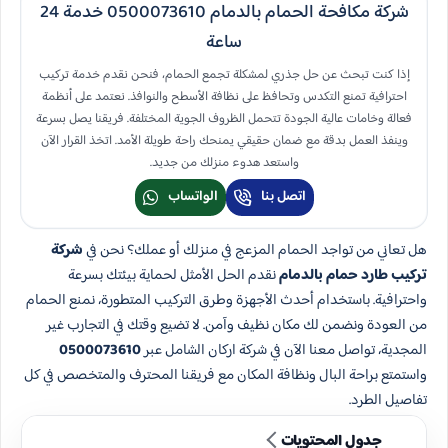
شركة مكافحة الحمام بالدمام 0500073610 خدمة 24
ساعة
إذا كنت تبحث عن حل جذري لمشكلة تجمع الحمام، فنحن نقدم خدمة تركيب
احترافية تمنع التكدس وتحافظ على نظافة الأسطح والنوافذ. نعتمد على أنظمة
فعالة وخامات عالية الجودة تتحمل الظروف الجوية المختلفة. فريقنا يصل بسرعة
وينفذ العمل بدقة مع ضمان حقيقي يمنحك راحة طويلة الأمد. اتخذ القرار الآن
واستعد هدوء منزلك من جديد.
اتصل بنا
الواتساب
هل تعاني من تواجد الحمام المزعج في منزلك أو عملك؟ نحن في
شركة
تركيب طارد حمام بالدمام
نقدم الحل الأمثل لحماية بيئتك بسرعة
واحترافية. باستخدام أحدث الأجهزة وطرق التركيب المتطورة، نمنع الحمام
من العودة ونضمن لك مكان نظيف وآمن. لا تضيع وقتك في التجارب غير
المجدية، تواصل معنا الآن في شركة اركان الشامل عبر
0500073610
واستمتع براحة البال ونظافة المكان مع فريقنا المحترف والمتخصص في كل
تفاصيل الطرد.
جدول المحتويات