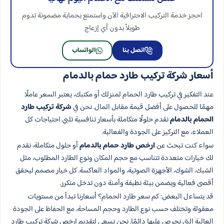
احجز خدمة التركيب الاحترافية الآن واستمتع بحماية مضمونة تدوم
طويلاً بدون أي إزعاج
اتصل بنا
الواتساب
أسعار شركة تركيب طارد حمام بالدمام
عند التفكير في تركيب طارد الحمام لمنزلك أو مكتبك، يعتبر السعر عاملًا
مهمًا للحصول على أفضل قيمة مقابل المال. نحن في
شركة تركيب طارد
الحمام بالدمام
نقدم حلولًا متكاملة بأسعار تنافسية تلبي احتياجات كل
العملاء، مع التركيز على الجودة والفعالية.
سواء كنت تبحث عن
ارخص طارد حمام بالدمام
أو حلول متكاملة، نقدم
لك خيارات متعددة تتناسب مع حجم المكان ونوع الطارد المطلوب، مثل
الشبك، الشوك، الأجهزة الصوتية، والمواد العاكسة. كل خيار مصمم ليحقق
أقصى فعالية ويضمن بيئة نظيفة وآمنة دون تدخل متكرر.
قد يتساءل البعض: كم سعر طارد الحمام؟ أسعارنا تبدأ من مستويات
معقولة وتختلف حسب نوع الطارد وحجم المساحة، مع الحفاظ على الجودة
العالية التي نحرص عليها دائمًا. نحن نسعى لتقديم ارخص شركة تركيب طارد