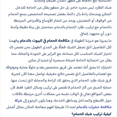
الحساسة، مع الحفاظ على مظهر المكان طبيعيًا وجماليًا.
شبك الطارد ليس مجرد حاجز، بل حل متطور يقلل من الحاجة للتدخل
المتكرر ويمنحك راحة بال دائمة. بفضل تصميمه المخصص، يمنع الحمام
من الوقوف أو التعشيش، ويحد من انتشار الأوساخ والأمراض المرتبطة
بالحمام. مع تركيب طارد الحمام بالدمام، ستحصل على بيئة نظيفة وآمنة
دون أي مجهود إضافي.
ما يميزنا هو خبرتنا الطويلة في
مكافحة الحمام في البيوت بالدمام
وفهمنا
لكل التفاصيل التي تجعل الشبك فعالًا على المدى الطويل. نحن نضمن لك
اختيار الشبك المناسب لكل مساحة، مع التركيز على الجودة والمتانة، مما
يقلل من احتمالية الحاجة لصيانة مستمرة أو استبدال متكرر.
اختيارك لنا يعني أنك تعتمد على فريق متخصص يقدم حلولًا عملية وموثوقة،
مع اهتمام بالتفاصيل التي تضمن نتائج حقيقية. تواصل معنا الآن لتجربة
فرق شبك طارد الحمام الذي يحقق لك الراحة والحماية التي تبحث عنها.
حماية المبنى من آثار الحمام لا تقتصر على تركيب وسائل الطرد فقط، لأن
بعض المواقع تعاني في الوقت نفسه من مشكلات أخرى مرتبطة بالآفات
حول الأسطح والمداخل ومناطق الخدمة، وهنا يكون الرجوع إلى
شركة
مكافحة حشرات بالدمام
امتدادًا طبيعيًا لفهم معالجة المكان بشكل أشمل.
كيفية تركيب شبك الحمام؟