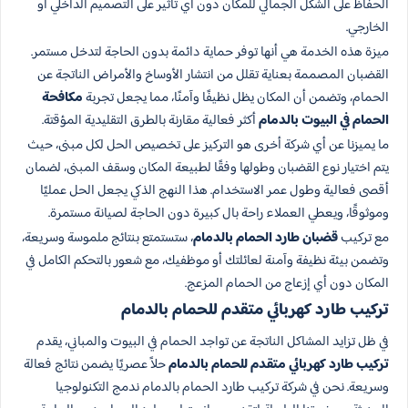
الحفاظ على الشكل الجمالي للمكان دون أي تأثير على التصميم الداخلي أو
الخارجي.
ميزة هذه الخدمة هي أنها توفر حماية دائمة بدون الحاجة لتدخل مستمر.
القضبان المصممة بعناية تقلل من انتشار الأوساخ والأمراض الناتجة عن
الحمام، وتضمن أن المكان يظل نظيفًا وآمنًا، مما يجعل تجربة
مكافحة
الحمام في البيوت بالدمام
أكثر فعالية مقارنة بالطرق التقليدية المؤقتة.
ما يميزنا عن أي شركة أخرى هو التركيز على تخصيص الحل لكل مبنى، حيث
يتم اختيار نوع القضبان وطولها وفقًا لطبيعة المكان وسقف المبنى، لضمان
أقصى فعالية وطول عمر الاستخدام. هذا النهج الذكي يجعل الحل عمليًا
وموثوقًا، ويعطي العملاء راحة بال كبيرة دون الحاجة لصيانة مستمرة.
مع تركيب
قضبان طارد الحمام بالدمام
، ستستمتع بنتائج ملموسة وسريعة،
وتضمن بيئة نظيفة وآمنة لعائلتك أو موظفيك، مع شعور بالتحكم الكامل في
المكان دون أي إزعاج من الحمام المزعج.
تركيب طارد كهربائي متقدم للحمام بالدمام
في ظل تزايد المشاكل الناتجة عن تواجد الحمام في البيوت والمباني، يقدم
تركيب طارد كهربائي متقدم للحمام بالدمام
حلاً عصريًا يضمن نتائج فعالة
وسريعة. نحن في شركة تركيب طارد الحمام بالدمام ندمج التكنولوجيا