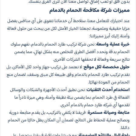
بدون قلق أو تعب إضافي. تواصل معنا الآن لترى الفرق بنفسك.
مميزات شركة مكافحة الحمام بالدمام
عند اختيارك للتعامل معنا، ستلاحظ أن خدماتنا تتفوق على أي منافس بفضل
مزايا حقيقية وملموسة، تجعلنا الخيار الأمثل لكل من يبحث عن حلول فعالة
وآمنة. إليك أبرز مميزاتنا:
خبرة عملية واسعة
: نحن شركة تركيب طارد الحمام بالدمام، نفهم سلوك
الحمام بدقة ونحدد أفضل الطرق للتخلص منه بشكل نهائي، مما يضمن
نتائج سريعة وفعالة لا تحققها الشركات الأخرى.
حلول مخصصة لكل موقع
: لا نعتمد على تركيب جهاز واحد لكل الأماكن، بل
نقدم تركيب طارد للحمام بالدمام وفق طبيعة كل مبنى وسقف، لضمان منع
الحمام من العودة نهائيًا.
استخدام أحدث التقنيات
: نحن نطبق أحدث الأجهزة والشبكات والوسائل
الفعالة في طرد الحمام، بما يضمن بيئة نظيفة وآمنة، وهي ميزة نادراً ما
تقدمها أي شركه طارد حمام بالدمام أخرى.
متابعة وصيانة مستمرة
: فريقنا لا يكتفي بالتركيب، بل يقدم متابعة دورية
ونصائح عملية للحفاظ على النتائج، لضمان أن المكان يظل خاليًا من الحمام
دائمًا.
راحة البال والنتائج المضمونة
: مع خبرتنا واحترافية فريقنا، ستحصل على